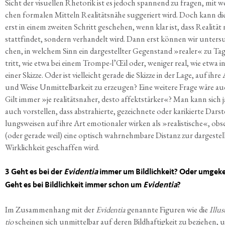
Sicht der visu­el­len Rhe­to­rik ist es jedoch span­nend zu fra­gen, mit w
chen for­ma­len Mit­teln Rea­li­täts­nä­he sug­ge­riert wird. Doch kann di
erst in einem zwei­ten Schritt gesche­hen, wenn klar ist, dass Rea­li­tät
statt­fin­det, son­dern ver­han­delt wird. Dann erst kön­nen wir unter­s
chen, in wel­chem Sinn ein dar­ge­stell­ter Gegen­stand »rea­ler« zu Ta
tritt, wie etwa bei einem Trompe-l’Œil oder, weni­ger real, wie etwa i
einer Skiz­ze. Oder ist viel­leicht gera­de die Skiz­ze in der Lage, auf ihre
und Wei­se Unmit­tel­bar­keit zu erzeu­gen? Eine wei­te­re Fra­ge wäre au
Gilt immer »je rea­li­täts­na­her, des­to affekt­stär­ker«? Man kann sich j
auch vor­stel­len, dass abs­tra­hier­te, gezeich­ne­te oder kari­kier­te Dar­st
lungs­wei­sen auf ihre Art emo­tio­na­ler wir­ken als »rea­lis­ti­sche«, o
(oder gera­de weil) eine optisch wahr­nehm­ba­re Distanz zur dar­ge­stell
Wirk­lich­keit geschaf­fen wird.
3 Geht es bei der
Evi­den­tia
immer um Bild­lich­keit? Oder umge­k
Geht es bei Bild­lich­keit immer schon um
Evi­den­tia
?
Im Zusam­men­hang mit der
Evi­den­tia
genann­te Figu­ren wie die
Illus­
tio
schei­nen sich unmit­tel­bar auf deren Bild­haf­tig­keit zu bezie­hen, 