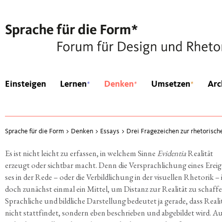
*
*
*
Einsteigen
Lernen
Denken
Umsetzen
Arc
Sprache für die Form
>
Denken
>
Essays
>
Drei Fragezeichen zur rhetorisch
Es ist nicht leicht zu erfas­sen, in wel­chem Sin­ne
Evi­den­tia
Rea­li­tät
erzeugt oder sicht­bar macht. Denn die Ver­sprach­li­chung eines Ereig­
ses in der Rede – oder die Ver­bild­li­chung in der visu­el­len Rhe­to­rik – 
doch zunächst ein­mal ein Mit­tel, um Distanz zur Rea­li­tät zu schaf­fe
Sprach­li­che und bild­li­che Dar­stel­lung bedeu­tet ja gera­de, dass Rea­li­
nicht statt­fin­det, son­dern eben beschrie­ben und abge­bil­det wird. A