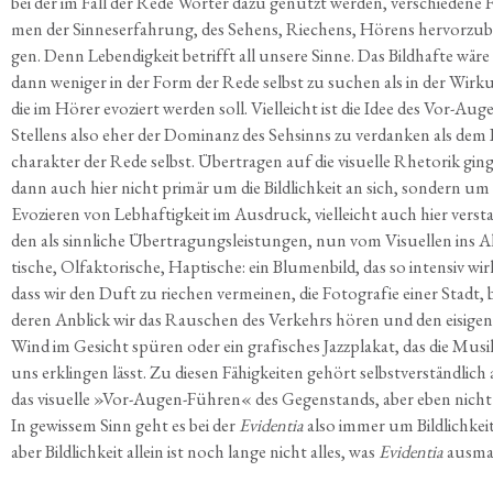
bei der im Fall der Rede Wör­ter dazu genutzt wer­den, ver­schie­de­ne 
men der Sin­nes­er­fah­rung, des Sehens, Rie­chens, Hörens her­vor­zu­b
gen. Denn Leben­dig­keit betrifft all unse­re Sin­ne. Das Bild­haf­te wäre
dann weni­ger in der Form der Rede selbst zu suchen als in der Wir­k
die im Hörer evo­ziert wer­den soll. Viel­leicht ist die Idee des Vor-Aug
Stel­lens also eher der Domi­nanz des Seh­sinns zu ver­dan­ken als dem 
cha­rak­ter der Rede selbst. Über­tra­gen auf die visu­el­le Rhe­to­rik gin­
dann auch hier nicht pri­mär um die Bild­lich­keit an sich, son­dern um
Evo­zie­ren von Leb­haf­tig­keit im Aus­druck, viel­leicht auch hier ver­st
den als sinn­li­che Über­tra­gungs­leis­tun­gen, nun vom Visu­el­len ins 
ti­sche, Olfak­to­ri­sche, Hap­ti­sche: ein Blu­men­bild, das so inten­siv wir
dass wir den Duft zu rie­chen ver­mei­nen, die Foto­gra­fie einer Stadt, 
deren Anblick wir das Rau­schen des Ver­kehrs hören und den eisi­gen
Wind im Gesicht spü­ren oder ein gra­fi­sches Jazz­pla­kat, das die Musi
uns erklin­gen lässt. Zu die­sen Fähig­kei­ten gehört selbst­ver­ständ­lic
das visu­el­le »Vor-Augen-Füh­ren« des Gegen­stands, aber eben nicht
In gewis­sem Sinn geht es bei der
Evi­den­tia
also immer um Bild­lich­keit
aber Bild­lich­keit allein ist noch lan­ge nicht alles, was
Evi­den­tia
ausma