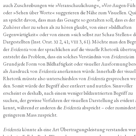
auch Zuschrei­bun­gen wie »Ver­an­schau­li­chung«, »Vor-Augen-Füh
oder »Sehen über Wor­te« sug­ge­rie­ren die Nähe zum Visu­el­len. Quin­t
an spricht davon, dass man das Gesag­te so gestal­ten soll, dass es der
Zuhö­rer eher zu sehen als zu hören glaubt, von einer »bild­haf­ten
Gegen­wär­tig­keit« oder von einem »sich selbst zur Schau Stel­len« d
Dar­ge­stell­ten (Inst. Orat.
2, 41;
3, 61). Möch­te man den Begr
XI
VIII
der
Evi­den­tia
von der sprach­li­chen auf die visu­el­le Rhe­to­rik über­tra
ent­steht das Pro­blem, dass ein sol­ches Ver­ständ­nis von
Evi­den­tia
im
Grund jede Form von Bild­haf­tig­keit oder visu­el­ler Aus­for­mung ber
als Aus­druck von
Evi­den­tia
aner­ken­nen wür­de. Inner­halb der visu­el
Rhe­to­rik müss­te also unter­schieds­los von
Evi­den­tia
gespro­chen we
den. Somit wür­de der Begriff aber ent­leert und nutz­los. Sinn­vol­ler
erscheint es des­halb, nach einem weni­ger bild­zen­trier­ten Begriff zu
suchen, der gewis­se Ver­fah­ren der visu­el­len Dar­stel­lung als evi­dent
kennt, wäh­rend er ande­ren die
Evi­den­tia
abspricht – oder zumin­dest
gerin­ge­rem Mass zuspricht.
Evi­den­tia
könn­te als eine Art Über­tra­gungs­leis­tung ver­stan­den wer