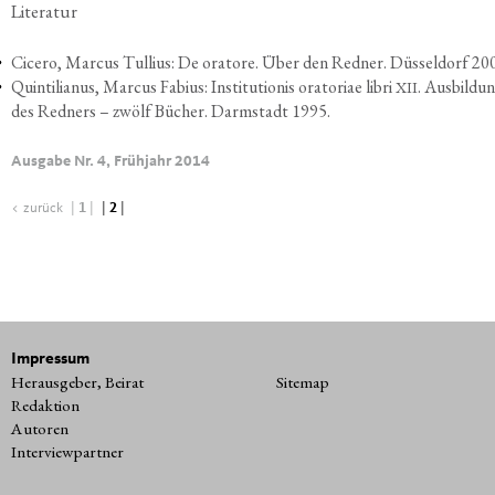
Lite­ra­tur
Cice­ro, Mar­cus Tul­li­us: De ora­to­re. Über den Red­ner. Düs­sel­dorf 20
Quin­ti­lia­nus, Mar­cus Fabi­us: Insti­tu­tio­nis ora­to­riae libri
. Aus­bil­du
XII
des Red­ners – zwölf Bücher. Darm­stadt 1995.
Ausgabe Nr. 4, Frühjahr 2014
< zurück
|
1
|
|
2
|
Impressum
Herausgeber, Beirat
Sitemap
Redaktion
Autoren
Interviewpartner