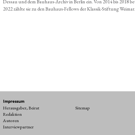
Des­sau und dem Bau­haus-Archiv in Ber­lin ein. Von 2014 bis 2018 betrie
2022 zähl­te sie zu den Bau­haus-Fel­lows der Klas­sik-Stif­tung Weimar
Impressum
Herausgeber, Beirat
Sitemap
Redaktion
Autoren
Interviewpartner