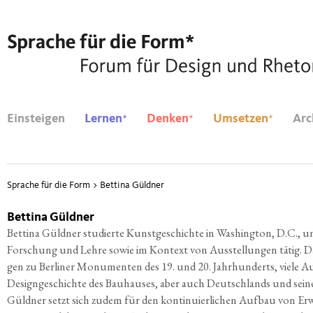
*
*
*
Einsteigen
Lernen
Denken
Umsetzen
Arc
Sprache für die Form
>
Bettina Güldner
Bettina Güldner
Bet­ti­na Güld­ner stu­dier­te Kunst­ge­schich­te in Washing­ton, D.C., und i
For­schung und Leh­re sowie im Kon­text von Aus­stel­lun­gen tätig. Da
gen zu Ber­li­ner Monu­men­ten des 19. und 20. Jahr­hun­derts, vie­le Au
Design­ge­schich­te des Bau­hau­ses, aber auch Deutsch­lands und sei­ner (
Güld­ner setzt sich zudem für den kon­ti­nu­ier­li­chen Auf­bau von Erw