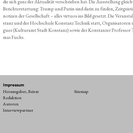
die sich
ganz der Aktua­li­tät ver­schrie­ben hat. Die
Aus­stel­lung gleic
Bericht­erstat­tung: Trump und
Putin sind dar­in zu fin­den, Zeit­geis­t
no­ti­zen der
Gesell­schaft – alles vir­tu­os ins Bild gesetzt.
Die Ver­an­sta
stanz und der Hoch­schu­le
Kon­stanz Tech­nik statt, Orga­ni­sa­to­ren
guez
(Kul­tur­amt Stadt Kon­stanz) sowie der
Kon­stan­zer Pro­fes­sor
mas Fuchs.
Impressum
Herausgeber, Beirat
Sitemap
Redaktion
Autoren
Interviewpartner