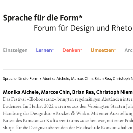
*
*
*
Einsteigen
Lernen
Denken
Umsetzen
Arc
Sprache für die Form
>
Monika Aichele, Marcos Chin, Brian Rea, Christoph
Monika Aichele, Marcos Chin, Brian Rea, Christoph Nie
Das Fes­ti­val »Illo­kon­stanz« bringt in
regel­mä­ßi­gen Abstän­den inter­
Boden­see.
Im Herbst 2022 waren es aus den Ver­ei­nig­ten
Staa­ten Jo
Ham­burg das Design­duo »Rocket
Wink«. Mit einer Aus­stel­lung
&
Katz« des Kon­stan­zer
Kul­tur­zen­trums zu sehen war, mit einer
Podi
shops für die Design­stu­die­ren­den
der Hoch­schu­le Kon­stanz haben 