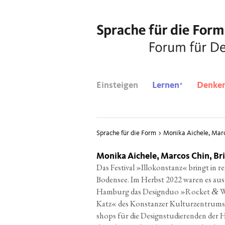
*
Einsteigen
Lernen
Denke
Sprache für die Form
>
Monika Aichele, Marc
Monika Aichele, Marcos Chin, Br
Das Fes­ti­val »Illo­kon­stanz« bringt in
re
Boden­see.
Im Herbst 2022 waren es aus d
Ham­burg das Design­duo »Rocket
W
&
Katz« des Kon­stan­zer
Kul­tur­zen­trums
shops für die Design­stu­die­ren­den
der H