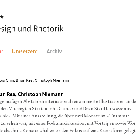
*
*
n
Umsetzen
Archiv
os Chin, Brian Rea, Christoph Niemann
ian Rea, Christoph Niemann
gel­mä­ßi­gen Abstän­den inter­na­tio­nal
renom­mier­te Illus­tra­to­ren an d
en Ver­ei­nig­ten
Staa­ten John Cuneo und Bri­an Stauf­fer sowie
aus
ink«. Mit einer Aus­stel­lung, die über zwei
Mona­te im »Turm zur
 zu sehen war, mit einer
Podi­ums­dis­kus­si­on, mit Vor­trä­gen sowie
Wor
och­schu­le Kon­stanz haben sie den
Fokus auf eine Kunst­form gelegt