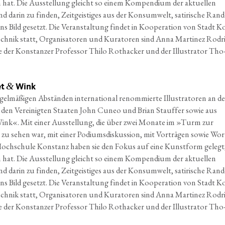
n hat. Die
Aus­stel­lung gleicht so einem Kom­pen­di­um
der aktu­el­len
d dar­in zu fin­den, Zeit­geis­ti­ges aus
der Kon­sum­welt, sati­ri­sche Rand
ins Bild gesetzt.
Die Ver­an­stal­tung fin­det in Koope­ra­ti­on
von Stadt K
h­nik statt, Orga­ni­sa­to­ren und
Kura­to­ren sind Anna Mar­ti­nez Rodri
e der
Kon­stan­zer Pro­fes­sor Thi­lo Roth­acker und
der Illus­tra­tor Tho
&
et
Wink
gel­mä­ßi­gen Abstän­den inter­na­tio­nal renom­mier­te Illus­tra­to­ren an d
en Ver­ei­nig­ten Staa­ten John Cuneo und Bri­an Stauf­fer sowie aus
ink«. Mit einer Aus­stel­lung, die über zwei Mona­te im »Turm zur
zu sehen war, mit einer Podi­ums­dis­kus­si­on, mit Vor­trä­gen sowie Wor
 Hoch­schu­le Kon­stanz haben sie den Fokus auf eine Kunst­form gelegt
ben hat. Die Aus­stel­lung gleicht so einem Kom­pen­di­um der aktu­el­len
dar­in zu fin­den, Zeit­geis­ti­ges aus der Kon­sum­welt, sati­ri­sche Rand
s ins Bild gesetzt. Die Ver­an­stal­tung fin­det in Koope­ra­ti­on von Stadt K
­nik statt, Orga­ni­sa­to­ren und Kura­to­ren sind Anna Mar­ti­nez Rodri
der Kon­stan­zer Pro­fes­sor Thi­lo Roth­acker und der Illus­tra­tor Tho