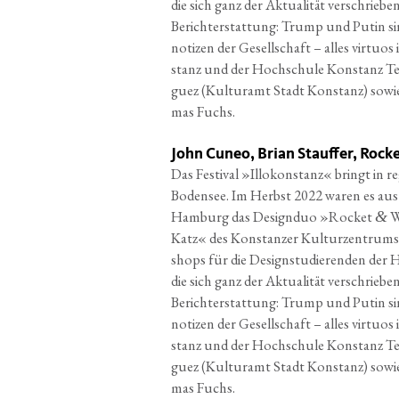
die sich
ganz der Aktua­li­tät ver­schrie­be
Bericht­erstat­tung: Trump und
Putin sin
no­ti­zen der
Gesell­schaft – alles vir­tu­os 
stanz und der Hoch­schu­le
Kon­stanz Tec
guez
(Kul­tur­amt Stadt Kon­stanz) sowi
mas Fuchs.
John Cuneo, Brian Stauffer, Rock
Das Fes­ti­val »Illo­kon­stanz« bringt in re
Boden­see. Im Herbst 2022 waren es aus d
Ham­burg das Design­duo »Rocket
W
&
Katz« des Kon­stan­zer Kul­tur­zen­trums 
shops für die Design­stu­die­ren­den der
die sich ganz der Aktua­li­tät ver­schrie­
Bericht­erstat­tung: Trump und Putin sind 
no­ti­zen der Gesell­schaft – alles vir­tu­o
stanz und der Hoch­schu­le Kon­stanz Tech
guez (Kul­tur­amt Stadt Kon­stanz) sowie 
mas Fuchs.