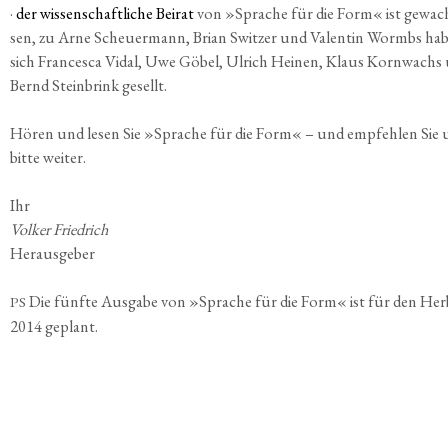
·
der wis­sen­schaft­li­che Bei­rat
von »Spra­che für die Form« ist gewac
sen, zu Arne Scheu­er­mann, Bri­an Swit­zer und Valen­tin Wormbs ha
sich Fran­ce­s­ca Vidal, Uwe Göbel, Ulrich Hei­nen, Klaus Korn­wachs
Bernd Stein­brink gesellt.
Hören und lesen Sie »Spra­che für die Form« – und emp­feh­len Sie 
bit­te weiter.
Ihr
Vol­ker Friedrich
Herausgeber
Die fünf­te Aus­ga­be von »Spra­che für die Form« ist für den Her
PS
2014 geplant.