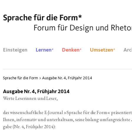
*
*
*
Einsteigen
Lernen
Denken
Umsetzen
Arc
Sprache für die Form
>
Ausgabe Nr. 4, Frühjahr 2014
Ausgabe Nr. 4, Frühjahr 2014
Wer­te Lese­rin­nen und Leser,
das wis­sen­schaft­li­che E-Jour­nal »Spra­che für die Form« prä­sen­tiert
Ihnen, infor­ma­tiv und unter­halt­sam, sei­ne bis­lang umfang­reichs­te
ga­be (Nr. 4, Früh­jahr 2014):