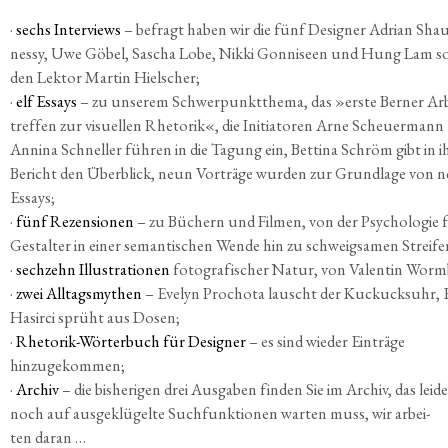
·
sechs Inter­views
– befragt haben wir die fünf Desi­gner Adri­an Sha
nes­sy, Uwe Göbel, Sascha Lobe, Nik­ki Gon­ni­s­een und Hung Lam s
den Lek­tor Mar­tin Hielscher;
·
elf Essays
– zu unse­rem Schwer­punkt­the­ma, das »ers­te Ber­ner Arb
tref­fen zur visu­el­len Rhe­to­rik«, die Initia­to­ren Arne Scheu­er­man
Anni­na Schnel­ler füh­ren in die Tagung ein, Bet­ti­na Schröm gibt in 
Bericht den Über­blick, neun Vor­trä­ge wur­den zur Grund­la­ge von 
Essays;
·
fünf Rezen­sio­nen
– zu Büchern und Fil­men, von der Psy­cho­lo­gie 
Gestal­ter in einer seman­ti­schen Wen­de hin zu schweig­sa­men Streife
·
sech­zehn Illus­tra­tio­nen
foto­gra­fi­scher Natur, von Valen­tin Worm
·
zwei All­tags­my­then
– Eve­lyn Pro­cho­ta lauscht der Kuckucks­uhr,
Hasir­ci sprüht aus Dosen;
·
Rhe­to­rik-Wör­ter­buch für Desi­gner
– es sind wie­der Ein­trä­ge
hinzugekommen;
·
Archiv
– die bis­he­ri­gen drei Aus­ga­ben fin­den Sie im Archiv, das lei­d
noch auf aus­ge­klü­gel­te Such­funk­tio­nen war­ten muss, wir arbei­
ten daran …