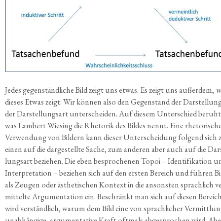
Jedes gegen­ständ­li­che Bild zeigt uns etwas. Es zeigt uns außer­dem,
w
die­ses Etwas zeigt. Wir kön­nen also den Gegen­stand der Dar­stel­lun
der Dar­stel­lungs­art unter­schei­den. Auf die­sem Unter­schied beruht
was Lam­bert Wie­sing die Rhe­to­rik des Bil­des nennt. Eine rhe­to­ri­sch
Ver­wen­dung von Bil­dern kann die­ser Unter­schei­dung fol­gend sich
einen auf die dar­ge­stell­te Sache, zum ande­ren aber auch auf die Dar­
lungs­art bezie­hen. Die eben bespro­che­nen Topoi – Iden­ti­fi­ka­ti­on 
Inter­pre­ta­ti­on – bezie­hen sich auf den ers­ten Bereich und füh­ren Bi
als Zeu­gen oder ästhe­ti­schen Kon­text in die ansons­ten sprach­lich ve
mit­tel­te Argu­men­ta­ti­on ein. Beschränkt man sich auf die­sen Bereich
wird ver­ständ­lich, war­um dem Bild eine von sprach­li­cher Ver­mitt­lu
unab­hän­gi­ge, argu­men­ta­ti­ve Kraft oft­mals abge­spro­chen wird. Abe