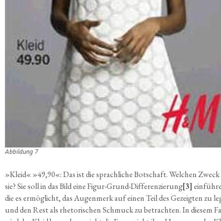
Abbil­dun­g 7
»
Kleid« »49,90«: Das ist die sprach­li­che Bot­schaft. Wel­chen Zweck
sie? Sie soll in das Bild eine Figur-Grund-Dif­fe­ren­zie­rung
[3]
ein­füh­r
die es ermög­licht, das Augen­merk auf einen Teil des Gezeig­ten zu l
und den Rest als rhe­to­ri­schen Schmuck zu betrach­ten. In die­sem Fal