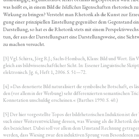
was heißt es, in einem Bild die
bild­li­chen
Eigen­schaf­ten rhe­to­risch zu
Wir­kung zu brin­gen? Ver­steht man Rhe­to­rik als die Kunst zur Erze
gung einer prin­zi­pi­el­len Ein­stel­lung gegen­über dem Gegen­stand ei
Dar­stel­lung, so hat es die Rhe­to­rik stets mit einem Per­spek­tiv­wech­s
tun, der aus der Dar­stel­lungs­art eine Dar­stel­lungs­wei­se, eine Sicht­w
zu machen versucht.
[3] Vgl. Schir­ra, Jörg R.J.; Sachs-Hom­bach, Klaus: Bild und Wort. Ein V
gleich aus bild­wis­sen­schaft­li­cher Sicht. In: Esse­ner Lin­gu­is­ti­sche Skrip­
elek­tro­nisch. Jg. 6, Heft 1, 2006. S. 51—72.
[4] »Das deno­tier­te Bild natu­ra­li­siert die sym­bo­li­sche Bot­schaft, es lä
den (vor allem in der Wer­bung) sehr dif­fe­ren­zier­ten seman­ti­schen Tri
Kon­no­ta­ti­on unschul­dig erschei­nen.« (Bar­thes 1990. S. 40.)
[5] Der hier vor­ge­stell­te Topos der bild­rhe­to­ri­schen Induk­ti­on ist der
such einer Wei­ter­ent­wick­lung des­sen, was Wie­sing als die Rhe­to­rik des
des bezeich­net. Dabei soll vor allem dem Umstand Rech­nung getra­ge
wer­den, dass Wie­sing zwar den induk­ti­ven Sprung vom Beson­de­ren z