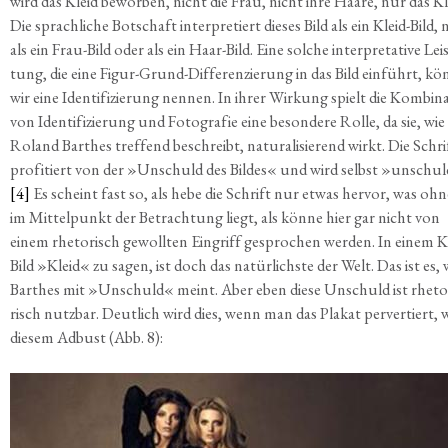
wird das Kleid bewor­ben, nicht die Frau, nicht ihre Haa­re, nur das Kl
Die sprach­li­che Bot­schaft inter­pre­tiert die­ses Bild als ein Kleid-Bild, 
als ein Frau-Bild oder als ein Haar-Bild. Eine sol­che inter­pre­ta­ti­ve Leis
tung, die eine Figur-Grund-Dif­fe­ren­zie­rung in das Bild ein­führt, kö
wir eine Iden­ti­fi­zie­rung nen­nen. In ihrer Wir­kung spielt die Kom­bi­na
von Iden­ti­fi­zie­rung und Foto­gra­fie eine beson­de­re Rol­le, da sie, wie
Roland Bar­thes tref­fend beschreibt, natu­ra­li­sie­rend wirkt. Die Schri
pro­fi­tiert von der »Unschuld des Bil­des« und wird selbst »unschul­
[4]
Es scheint fast so, als hebe die Schrift nur etwas her­vor, was ohn
im Mit­tel­punkt der Betrach­tung liegt, als kön­ne hier gar nicht von
einem rhe­to­risch gewoll­ten Ein­griff gespro­chen wer­den. In einem K
Bild »Kleid« zu sagen, ist doch das natür­lichs­te der Welt. Das ist es,
Bar­thes mit »Unschuld« meint. Aber eben die­se Unschuld ist rhe­to
risch nutz­bar. Deut­lich wird dies, wenn man das Pla­kat per­ver­tiert, w
die­sem Adbust (Abb. 8):