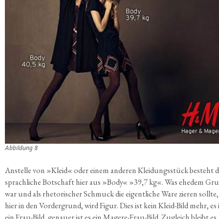
Abbil­dun­g 8
Anstel­le von »Kleid« oder einem ande­ren Klei­dungs­stück besteht d
sprach­li­che Bot­schaft hier aus »Body« »39,7 kg«. Was ehe­dem Gr
war und als rhe­to­ri­scher Schmuck die eigent­li­che Ware zie­ren soll­te,
hier in den Vor­der­grund, wird Figur. Dies ist kein Kleid-Bild mehr, es 
ein Frau-Bild, genau­er ist es ein Mage­re-Frau-Bild. Zugleich bleibt es