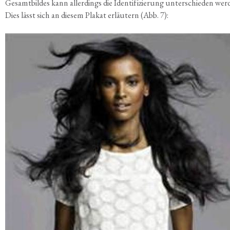
Gesamt­bil­des kann aller­dings die Iden­ti­fi­zie­rung unter­schie­den wer­
Dies lässt sich an die­sem Pla­kat erläu­tern (Abb. 7):