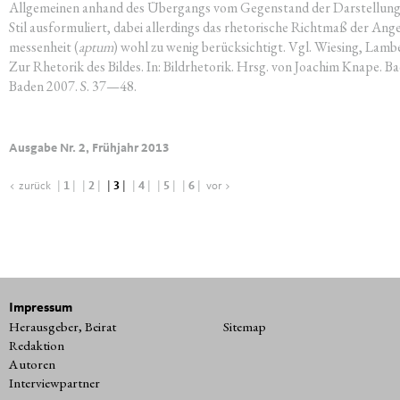
All­ge­mei­nen anhand des Über­gangs vom Gegen­stand der Dar­stel­lun
Stil aus­for­mu­liert, dabei aller­dings das rhe­to­ri­sche Richt­maß der Ang
mes­sen­heit (
aptum
) wohl zu wenig berück­sich­tigt. Vgl. Wie­sing, Lam­b
Zur Rhe­to­rik des Bil­des. In: Bild­rhe­to­rik. Hrsg. von Joa­chim Kna­pe. B
Baden 2007. S. 37—48.
Ausgabe Nr. 2, Frühjahr 2013
< zurück
|
1
|
|
2
|
|
3
|
|
4
|
|
5
|
|
6
|
vor >
Impressum
Herausgeber, Beirat
Sitemap
Redaktion
Autoren
Interviewpartner