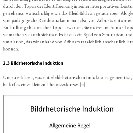
durch den Topos der Iden­ti­fi­zie­rung in sei­ner inter­pre­ta­ti­ven Leis­t
gen eben­so »unschul­dig« wie das Kleid-Bild von gera­de eben. Als gle
sam päd­ago­gi­sche Rand­no­tiz kann man also von Adbusts mit­un­ter 
Ent­hül­lung rhe­to­ri­scher Topoi erwar­ten. Sie nut­zen nicht nur Top
sie machen sie auch sicht­bar. Es ist dies ein Spiel von Simu­la­ti­on und
si­mu­la­ti­on, das wir anhand von Adbusts tat­säch­lich anschau­lich ler
können.
2.3 Bildrhetorische Induktion
Um zu erklä­ren, was mit »bild­rhe­to­ri­schen Induk­ti­on« gemeint ist,
bedarf es eines klei­nen Theo­rie­ex­kur­ses.
[5]