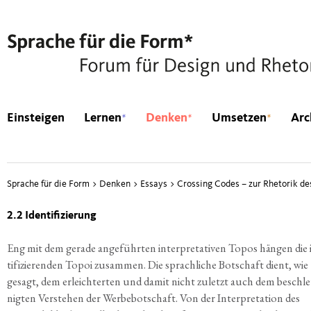
*
*
*
Einsteigen
Lernen
Denken
Umsetzen
Arc
Sprache für die Form
>
Denken
>
Essays
>
Crossing Codes – zur Rhetorik d
2.2 Identifizierung
Eng mit dem gera­de ange­führ­ten inter­pre­ta­ti­ven Topos hän­gen die 
ti­fi­zie­ren­den Topoi zusam­men. Die sprach­li­che Bot­schaft dient, wie
gesagt, dem erleich­ter­ten und damit nicht zuletzt auch dem beschl
nig­ten Ver­ste­hen der Wer­be­bot­schaft. Von der Inter­pre­ta­ti­on des