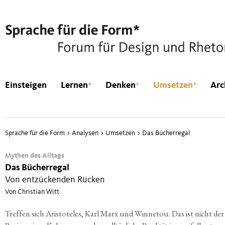
*
*
*
Einsteigen
Lernen
Denken
Umsetzen
Arc
Sprache für die Form
>
Analysen
>
Umsetzen
>
Das Bücherregal
Mythen des Alltags
Das Bücherregal
Von entzückenden Rücken
Von Christian Witt
Tref­fen sich Aris­to­te­les, Karl Marx und Win­ne­tou. Das ist nicht der