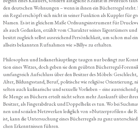
Beginn eines Kalau­ers, son­dern all­täg­li­che Rea­li­tät in zwei­fel­los tau­
den deut­schen Woh­nun­gen – wenn in ihnen ein Bücher­re­gal steht.
ein Regal erschöpft sich nicht in sei­ner Funk­ti­on als Kupp­ler für gr
Namen. Es ist in glei­chem Maße Ord­nungs­in­stru­ment für Druck­we
als auch Gedan­ken, erzählt vom Cha­rak­ter sei­nes Eigen­tü­mers und
besitzt zugleich selbst aus­rei­chend Per­sön­lich­keit, um schon mal ei
all­seits bekann­ten Ruf­nah­men wie »Bil­ly« zu erhalten.
Phi­lo­so­phen und India­ner­häupt­lin­ge tau­gen nur bedingt zur Kon­s
ti­on eines Wit­zes, doch geben sie dem geüb­ten Bücher­re­gal-Foren­si­
umfang­reich Auf­schluss über den Besit­zer des Möbels: Geschlecht,
Alter, Bil­dungs­stand, Beruf, poli­ti­sche wie reli­giö­se Ori­en­tie­rung, n
sel­ten auch kuli­na­ri­sche und sexu­el­le Vor­lie­ben – eine aus­rei­chend 
ße Men­ge an Büchern erteilt nicht sel­ten mehr Aus­kunft über ihre
Besit­zer, als Fin­ger­ab­druck und Dop­pel­he­lix es tun. Wo bei Such­ma­
nen und sozia­len Netz­wer­ken ledig­lich von »Nut­zer­pro­fi­len« die 
ist, kann die Unter­su­chung eines Bücher­re­gals zu ganz unter­schied­l
chen Erkennt­nis­sen führen.