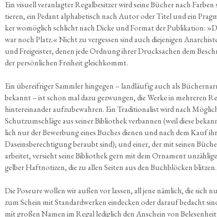
Ein visu­ell ver­an­lag­ter Regal­be­sit­zer wird sei­ne Bücher nach Far­ben 
tie­ren, ein Pedant alpha­be­tisch nach Autor oder Titel und ein Prag­ma
ker womög­lich schlicht nach Dicke und For­mat der Publi­ka­ti­on: »
war noch Platz.« Nicht zu ver­ges­sen sind auch die­je­ni­gen Anar­chis­t
und Frei­geis­ter, denen jede Ord­nung ihrer Druck­sa­chen dem Besch
der per­sön­li­chen Frei­heit gleichkommt.
Ein über­eif­ri­ger Samm­ler hin­ge­gen – land­läu­fig auch als Bücher­nar
bekannt – ist schon mal dazu gezwun­gen, die Wer­ke in meh­re­ren Re
hin­ter­ein­an­der auf­zu­be­wah­ren. Ein Tra­di­tio­na­list wird nach Mög­lic
Schutz­um­schlä­ge aus sei­ner Biblio­thek ver­ban­nen (weil die­se bekan
lich nur der Bewer­bung eines Buches die­nen und nach dem Kauf ih
Daseins­be­rech­ti­gung beraubt sind); und einer, der mit sei­nen Büch
arbei­tet, ver­sieht sei­ne Biblio­thek gern mit dem Orna­ment unzäh­li­g
gel­ber Haft­no­ti­zen, die zu allen Sei­ten aus den Buch­blö­cken blitzen.
Die Poseu­re wol­len wir außen vor las­sen, all jene näm­lich, die sich n
zum Schein mit Stan­dard­wer­ken ein­de­cken oder dar­auf bedacht sin
mit gro­ßen Namen im Regal ledig­lich den Anschein von Bele­sen­heit