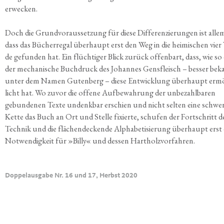
erwecken.
Doch die Grund­vor­aus­set­zung für die­se Dif­fe­ren­zie­run­gen ist alle­
dass das Bücher­re­gal über­haupt erst den Weg in die hei­mi­schen vier
de gefun­den hat. Ein flüch­ti­ger Blick zurück offen­bart, dass, wie so 
der mecha­ni­sche Buch­druck des Johan­nes Gens­fleisch – bes­ser be
unter dem Namen Guten­berg – die­se Ent­wick­lung über­haupt erm
licht hat. Wo zuvor die offe­ne Auf­be­wah­rung der unbe­zahl­ba­ren
gebun­de­nen Tex­te undenk­bar erschien und nicht sel­ten eine schwe­
Ket­te das Buch an Ort und Stel­le fixier­te, schu­fen der Fort­schritt d
Tech­nik und die flä­chen­de­cken­de Alpha­be­ti­sie­rung über­haupt erst 
Not­wen­dig­keit für »Bil­ly« und des­sen Hartholzvorfahren.
Doppelausgabe Nr. 16 und 17, Herbst 2020