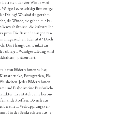
 Betre­ten der vier Wän­de wird
Völ­li­ge Lee­re schlägt ihm ent­ge­
 der Dia­log? Wo sind die gerahm­
cht, die Wän­de; sie geben mit kei­
n­ver­hält­nis­se, die kul­tu­rel­len
ers preis. Die Besu­cher­augen tas­
 Fra­ge­zei­chen: Iden­ti­tät? Doch
ich. Dort hängt das Uni­kat an
r übri­gen Wand­ge­stal­tung wird
­hal­tung präsentiert.
falt von Bil­der­rah­men selbst,
 Kunst­dru­cke, Foto­gra­fien, Pla­
Weis­hei­ten. Jeder Bil­der­rah­men
m und Far­be ist eine Per­sön­lich­
­rak­ter. Es ent­steht eine beson­
f­ein­an­der­tref­fen. Ob sich aus
et, es bei einem Ver­kupp­lungs­ver­
ampf in der Senk­rech­ten aus­ge­