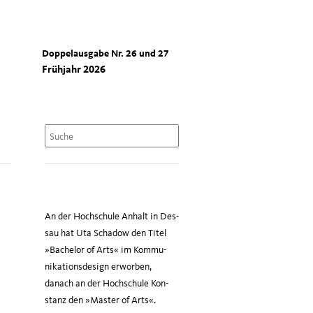
Doppelausgabe Nr. 26 und 27
Frühjahr 2026
An der Hoch­schu­le Anhalt in Des­
sau hat Uta Scha­dow den Titel
»Bache­lor of Arts« im Kom­mu­
nika­ti­ons­de­sign erwor­ben,
danach an der Hoch­schu­le Kon­
stanz den »Mas­ter of Arts«.