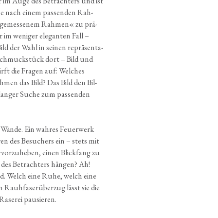
mmer im Auge des Betrach­ters und ist
he nach einem pas­sen­den Rah­
nge­mes­se­nem Rah­men« zu prä­
er im weni­ger ele­gan­ten Fall –
Bild der Wahl in sei­nen reprä­sen­ta­
Schmuck­stück dort – Bild und
rft die Fra­gen auf: Wel­ches
­men das Bild? Das Bild den Bil­
lan­ger Suche zum pas­sen­den
Wän­de. Ein wah­res Feu­er­werk
ugen des Besu­chers ein – stets mit
vor­zu­he­ben, einen Blick­fang zu
des Betrach­ters hän­gen? Ah!
and. Welch eine Ruhe, welch eine
 Rauh­fa­se­rü­ber­zug lässt sie die
Rase­rei pausieren.