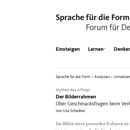
*
Einsteigen
Lernen
Denke
Sprache für die Form
>
Analysen
>
Umsetze
Mythen des Alltags
Der Bilderrahmen
Über Geschmacksfragen beim Ver
Von Uta Schadow
Ein Bild in einen pas­sen­den Rah­men zu 