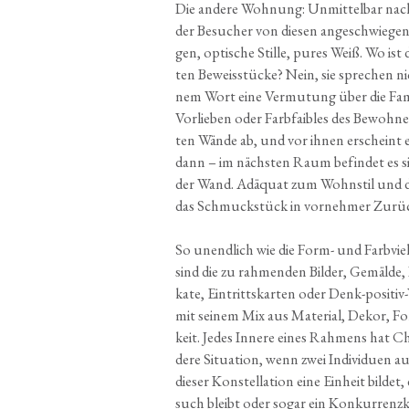
Die ande­re Woh­nung: Unmit­tel­bar nach
der Besu­cher von die­sen ange­schwie­gen. 
gen, opti­sche Stil­le, pures Weiß. Wo ist
ten Beweis­stü­cke? Nein, sie spre­chen ni
nem Wort eine Ver­mu­tung über die Fami­li­e
Vor­lie­ben oder Farb­fai­bles des Bewoh­n
ten Wän­de ab, und vor ihnen erscheint ein
dann – im nächs­ten Raum befin­det es s
der Wand. Adäquat zum Wohn­stil und de
das Schmuck­stück in vor­neh­mer Zurück
So unend­lich wie die Form- und Farb­viel­
sind die zu rah­men­den Bil­der, Gemäl­de,
ka­te, Ein­tritts­kar­ten oder Denk-posi­tiv-
mit sei­nem Mix aus Mate­ri­al, Dekor, For
keit. Jedes Inne­re eines Rah­mens hat Cha
de­re Situa­ti­on, wenn zwei Indi­vi­du­en au
die­ser Kon­stel­la­ti­on eine Ein­heit bil­d
such bleibt oder sogar ein Kon­kur­renz­k