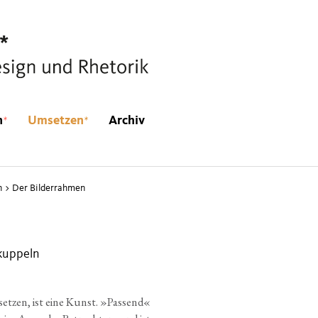
*
*
n
Umsetzen
Archiv
n
>
Der Bilderrahmen
kuppeln
set­zen, ist eine Kunst. »Pas­send«