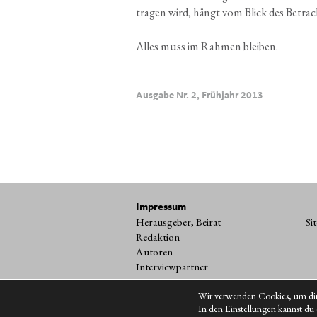
tra­gen wird, hängt vom Blick des Betrach
Alles muss im Rah­men bleiben.
Ausgabe Nr. 2, Frühjahr 2013
Impressum
Herausgeber, Beirat
Si
Redaktion
Autoren
Interviewpartner
Wir verwenden Cookies, um dir 
In den
Einstellungen
kannst du 