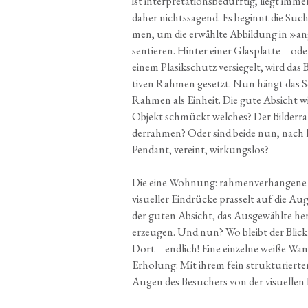
ist inter­pre­ta­ti­ons­be­dürf­tig, liegt i
daher nichts­sa­gend. Es beginnt die Suc
men, um die erwähl­te Abbil­dung in »a
sen­tie­ren. Hin­ter einer Glas­plat­te – od
einem Plas­ik­schutz ver­sie­gelt, wird das 
ti­ven Rah­men gesetzt. Nun hängt das 
Rah­men als Ein­heit. Die gute Absicht wi
Objekt schmückt wel­ches? Der Bil­der­rah
der­rah­men? Oder sind bei­de nun, nach 
Pen­dant, ver­eint, wirkungslos?
Die eine Woh­nung: rah­men­ver­han­ge­ne 
visu­el­ler Ein­drü­cke pras­selt auf die A
der guten Absicht, das Aus­ge­wähl­te her­
erzeu­gen. Und nun? Wo bleibt der Blick 
Dort – end­lich! Eine ein­zel­ne wei­ße W
Erho­lung. Mit ihrem fein struk­tu­rier­ten
Augen des Besu­chers von der visu­el­len 