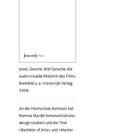
Joost, Gesche: Bild-Sprache: die
audio-visuelle Rhetorik des Films.
Bielefeld u. a.: transcript Verlag,
2008.
An der Hoch­schule Kon­stanz hat
Romi­na Mai­del Kom­mu­nika­ti­ons­
de­sign stu­diert und die Titel
»Bache­lor of Arts« und »Mas­ter