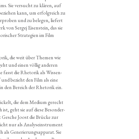
lms. Sie ver­sucht zu klä­ren, auf
bezie­hen kann, um erfolg­reich zu
pro­ben und zu bele­gen, lie­fert
erk von Ser­gej Eisen­stein, das sie
­ri­scher Stra­te­gien im Film
­rik, die weit über The­men wie
­geht und einen völ­lig ande­ren
e fasst die Rhe­to­rik als Wis­sen­
uf und bezieht den Film als eine
in den Bereich der Rhe­to­rik ein.
­wi­ckelt, die dem Medi­um gerecht
 ist, geht sie auf die­se Beson­der­
t Gesche Joost die Brü­cke zur
icht nur als Ana­ly­se­instru­ment
als Gene­rie­rungs­ap­pa­rat. Sie