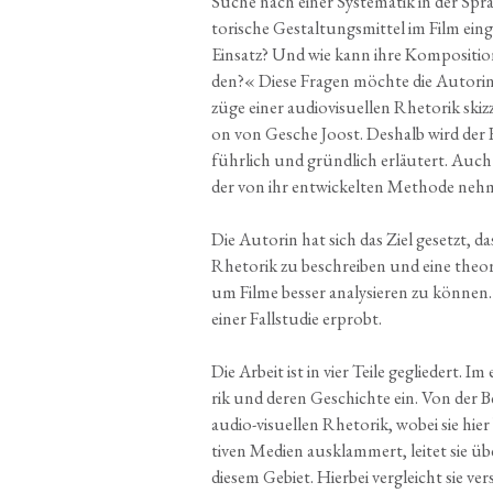
Suche nach einer Sys­te­ma­tik in der Spr
to­ri­sche Gestal­tungs­mit­tel im Film ein
Ein­satz? Und wie kann ihre Komposi­tio
den?« Die­se Fra­gen möch­te die Autori
zü­ge einer audio­visuellen Rhe­to­rik skiz­zi
on von Gesche Joost. Des­halb wird der 
führ­lich und gründ­lich erläu­tert. Auch
der von ihr ent­wi­ckel­ten Metho­de neh
Die Autorin hat sich das Ziel gesetzt, das
Rhe­to­rik zu beschrei­ben und eine theo­r
um Fil­me bes­ser ana­ly­sie­ren zu kön­n
einer Fall­stu­die erprobt.
Die Arbeit ist in vier Tei­le geglie­dert. Im
rik und deren Geschich­te ein. Von der Be
audio-visu­el­len Rhe­to­rik, wobei sie hie
ti­ven Medi­en aus­klam­mert, lei­tet sie
die­sem Gebiet. Hier­bei ver­gleicht sie ve