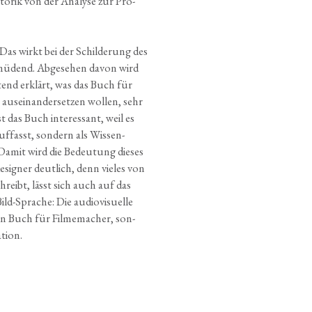
o­rik von der Ana­ly­se zur Pro­
 Das wirkt bei der Schil­derung des
mü­dend. Ab­gesehen davon wird
­tend erklärt, was das Buch für
 aus­ein­an­der­set­zen wol­len, sehr
 das Buch inter­es­sant, weil es
f­fasst, son­dern als Wis­sen­
Damit wird die Bedeu­tung die­ses
si­gner deut­lich, denn vie­les von
reibt, lässt sich auch auf das
Bild-Spra­che: Die audio­visuelle
in Buch für Fil­me­ma­cher, son­
tion.