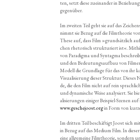
ten, setzt die­se zuein­an­der in Bezie­hung
gegenüber.
Im zwei­ten Teil geht sie auf das Zei­chen­
nimmt sie Bezug auf die Film­theo­rie von
The­se auf, dass Film »grund­sätz­lich auf 
chen rhe­to­risch struk­tu­riert ist«. Mit
von Para­dig­ma und Syn­tag­ma beschreibt 
und den Bedeutungsauf­bau von Fil­men. Gl
Modell die Grund­la­ge für das von ihr kon­
Visua­li­sie­rung die­ser Struk­tur. Die­ses
de, die den Film nicht auf rein sprach­li­ch
und dyna­mi­sche Wei­se ana­ly­siert. Sie bi
alisierungen eini­ger Bei­spiel-Sze­nen a
www.geschejoost.org
in Form von kur­
Im drit­ten Teil beschäf­tigt Joost sich m
in Bezug auf das Medi­um Film. In die­se
eine all­ge­mei­ne Film­theo­rie, son­dern um