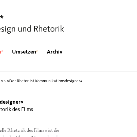
*
*
n
Umsetzen
Archiv
en
>
»
Der Rhetor ist Kommunikationsdesigner«
sdesigner«
torik des Films
­le Rhe­to­rik des Films« ist die