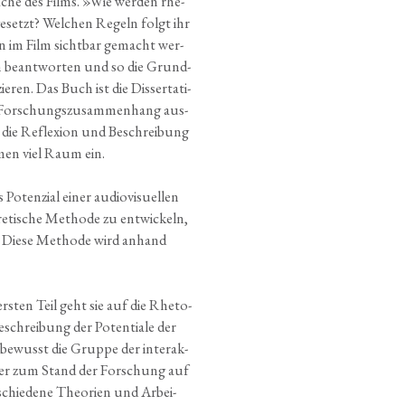
a­che des Films. »Wie wer­den rhe­
­ge­setzt? Wel­chen Regeln folgt ihr
n im Film sicht­bar gemacht wer­
n beant­wor­ten und so die Grund­
e­ren. Das Buch ist die Dis­ser­ta­ti­
For­schungs­zu­sam­men­hang aus­
 die Refle­xi­on und Beschrei­bung
­men viel Raum ein.
 Poten­zi­al einer audio­visuellen
e­ti­sche Metho­de zu ent­wi­ckeln,
en. Die­se Metho­de wird anhand
 ers­ten Teil geht sie auf die Rhe­to­
schrei­bung der Poten­tia­le der
r bewusst die Grup­pe der inter­ak­
 über zum Stand der For­schung auf
r­schie­de­ne Theo­rien und Arbei­