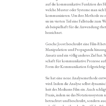
auf die kom­mu­ni­ka­ti­ve Funk­ti­on des Fi
wel­che Mus­ter oder Sys­te­me man sich 
kom­mu­ni­zie­ren. Um ihre Metho­de zu er
sie im vier­ten Teil eine Fall­stu­die zum W
als bei­spiel­haft für die Anwen­dung rhe­to
bezeichnet.
Gesche Joost beschreibt eine Film-Rhe­to
Mani­pu­la­ti­on und Pro­pa­gan­da hin­aus
Ansatz und ein völ­lig ande­res Ziel hat. Si
schaft für kom­mu­ni­ka­ti­ve Pro­zes­se a
Form der Kom­mu­ni­ka­ti­on folge­richtig 
Sie hat eine neue Ana­ly­se­me­tho­de ent
wird. Indem die Ana­ly­se selbst dyna­misch
heit des Medi­ums Film ein. Auch schläg
Pra­xis, indem sie das Notationssys­tem n
betrach­tet und beschreibt, son­dern auch 