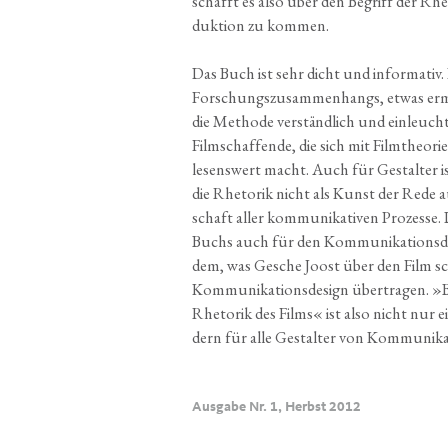
schafft es also über den Begriff der Rhe­t
duk­ti­on zu kommen.
Das Buch ist sehr dicht und infor­ma­tiv.
For­schungs­zu­sam­men­hangs, etwas er
die Metho­de ver­ständ­lich und ein­leuch
Film­schaf­fen­de, die sich mit Filmthe­orie
lesens­wert macht. Auch für Gestal­ter ist
die Rhe­to­rik nicht als Kunst der Rede au
schaft aller kommu­nikativen Pro­zes­se. 
Buchs auch für den Kom­mu­ni­ka­ti­ons­de­
dem, was Gesche Joost über den Film sch
Kom­mu­ni­ka­ti­ons­de­sign über­tra­gen. »
Rhe­to­rik des Films« ist also nicht nur e
dern für alle Gestal­ter von Kommunika
Ausgabe Nr. 1, Herbst 2012