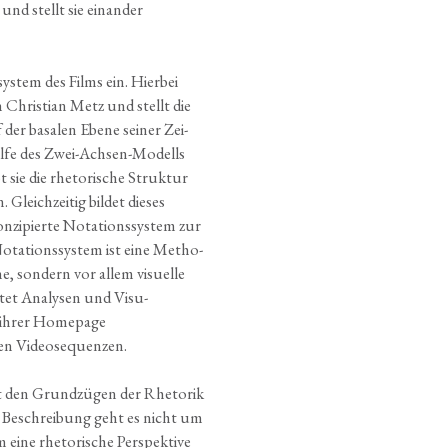
 und stellt sie ein­an­der
sys­tem des Films ein. Hier­bei
 Chris­ti­an Metz und stellt die
der basa­len Ebe­ne sei­ner Zei­
­hilfe des Zwei-Ach­sen-Modells
sie die rhe­to­ri­sche Struk­tur
eich­zei­tig bil­det die­ses
zi­pier­te Nota­ti­ons­sys­tem zur
 Nota­ti­ons­sys­tem ist eine Metho­
e, son­dern vor allem visu­el­le
e­tet Ana­ly­sen und Visu­
uf ihrer Home­page
zen Videosequenzen.
it den Grund­zü­gen der Rhe­to­rik
r Beschrei­bung geht es nicht um
 eine rhe­to­ri­sche Per­spek­ti­ve