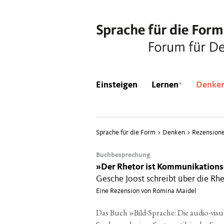
*
Einsteigen
Lernen
Denke
Sprache für die Form
>
Denken
>
Rezension
Buchbesprechung
»
Der Rhetor ist Kommunikation
Gesche Joost schreibt über die Rhe
Eine Rezension von Romina Maidel
Das Buch »Bild-Spra­che: Die audio-visu­el