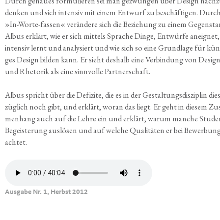
Durch genau­es for­mu­lie­ren sei man gezwun­gen über Design nach­z
den­ken und sich inten­siv mit einem Ent­wurf zu beschäf­ti­gen. Durc
»In-Wor­te-fas­sen« ver­än­de­re sich die Bezie­hung zu einem Gegen­sta
Albus erklärt, wie er sich mit­tels Spra­che Din­ge, Ent­wür­fe aneig­net,
inten­siv lernt und ana­ly­siert und wie sich so eine Grund­la­ge für künf
ges Design bil­den kann. Er sieht des­halb eine Ver­bin­dung von Desig
und Rhe­to­rik als eine sinn­vol­le Partnerschaft.
Albus spricht über die Defi­zi­te, die es in der Gestal­tungs­dis­zi­plin dies
züg­lich noch gibt, und erklärt, wor­an das liegt. Er geht in die­sem Z
men­hang auch auf die Leh­re ein und erklärt, war­um man­che Stu­de
Begeis­te­rung aus­lö­sen und auf wel­che Qua­li­tä­ten er bei Bewer­bun­
achtet.
Ausgabe Nr. 1, Herbst 2012