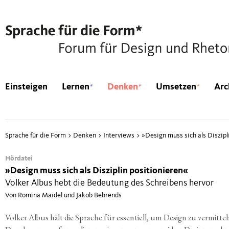
*
*
*
Einsteigen
Lernen
Denken
Umsetzen
Arc
Sprache für die Form
>
Denken
>
Interviews
>
»
Design muss sich als Diszipl
Hördatei
»
Design muss sich als Disziplin positionieren«
Volker Albus hebt die Bedeutung des Schreibens hervor
Von Romina Maidel und Jakob Behrends
Vol­ker Albus hält die Spra­che für essen­ti­ell, um Design zu ver­mit­tel