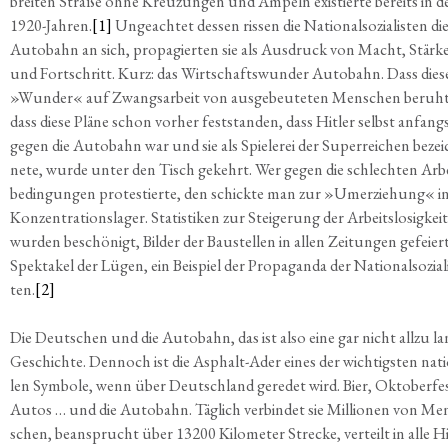
brei­ten Stra­ße ohne Kreu­zun­gen und Ampeln exis­tier­te bereits in d
1920-Jah­ren.
[1]
Unge­ach­tet des­sen ris­sen die Natio­nal­so­zia­lis­ten di
Auto­bahn an sich, pro­pa­gier­ten sie als Aus­druck von Macht, Stär­k
und Fort­schritt. Kurz: das Wirt­schafts­wun­der Auto­bahn. Dass die­s
»Wun­der« auf Zwangs­ar­beit von aus­ge­beu­te­ten Men­schen beruh­
dass die­se Plä­ne schon vor­her fest­stan­den, dass Hit­ler selbst anfang
gegen die Auto­bahn war und sie als Spie­le­rei der Super­rei­chen bezei
ne­te, wur­de unter den Tisch gekehrt. Wer gegen die schlech­ten Arbe
be­din­gun­gen pro­tes­tier­te, den schick­te man zur »Umer­zie­hung« i
Kon­zen­tra­ti­ons­la­ger. Sta­tis­ti­ken zur Stei­ge­rung der Arbeits­lo­sig­keit
wur­den beschö­nigt, Bil­der der Bau­stel­len in allen Zei­tun­gen gefei­er
Spek­ta­kel der Lügen, ein Bei­spiel der Pro­pa­gan­da der Natio­nal­so­zia­l
ten.
[2]
Die Deut­schen und die Auto­bahn, das ist also eine gar nicht all­zu la
Geschich­te. Den­noch ist die Asphalt-Ader eines der wich­tigs­ten nati
len Sym­bo­le, wenn über Deutsch­land gere­det wird. Bier, Okto­ber­fe
Autos … und die Auto­bahn. Täg­lich ver­bin­det sie Mil­lio­nen von Me
schen, bean­sprucht über 13200 Kilo­me­ter Stre­cke, ver­teilt in alle H