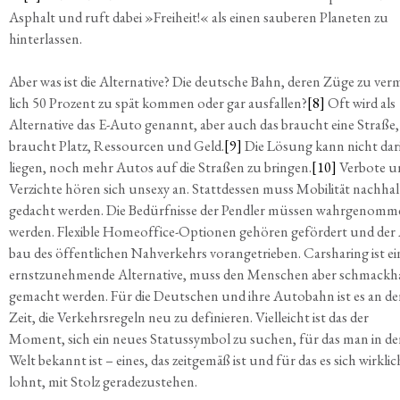
Asphalt und ruft dabei »Frei­heit!« als einen sau­be­ren Pla­ne­ten zu
hinterlassen.
Aber was ist die Alter­na­ti­ve? Die deut­sche Bahn, deren Züge zu ver­
lich 50 Pro­zent zu spät kom­men oder gar aus­fal­len?
[8]
Oft wird als
Alter­na­ti­ve das E-Auto genannt, aber auch das braucht eine Stra­ße,
braucht Platz, Res­sour­cen und Geld.
[9]
Die Lösung kann nicht dar­
lie­gen, noch mehr Autos auf die Stra­ßen zu brin­gen.
[10]
Ver­bo­te 
Ver­zich­te hören sich unse­xy an. Statt­des­sen muss Mobi­li­tät nach­hal­
gedacht wer­den. Die Bedürf­nis­se der Pend­ler müs­sen wahr­ge­nom­
wer­den. Fle­xi­ble Home­of­fice-Optio­nen gehö­ren geför­dert und der
bau des öffent­li­chen Nah­ver­kehrs vor­an­ge­trie­ben. Car­sha­ring ist e
ernst­zu­neh­men­de Alter­na­ti­ve, muss den Men­schen aber schmack­h
gemacht wer­den. Für die Deut­schen und ihre Auto­bahn ist es an de
Zeit, die Ver­kehrs­re­geln neu zu defi­nie­ren. Viel­leicht ist das der
Moment, sich ein neu­es Sta­tus­sym­bol zu suchen, für das man in de
Welt bekannt ist – eines, das zeit­ge­mäß ist und für das es sich wirk­lic
lohnt, mit Stolz geradezustehen.