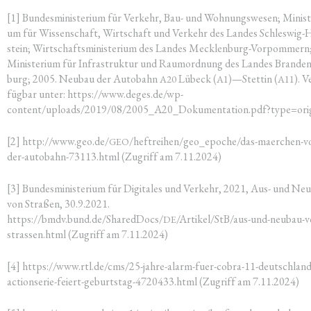
[1] Bun­des­mi­nis­te­ri­um für Ver­kehr, Bau- und Woh­nungs­we­sen; Minis­te
um für Wis­sen­schaft, Wirt­schaft und Ver­kehr des Lan­des Schles­wig-
stein; Wirt­schafts­mi­nis­te­ri­um des Lan­des Meck­len­burg-Vor­pom­mern
Minis­te­ri­um für Infra­struk­tur und Raum­ord­nung des Lan­des Bran­den
burg; 2005. Neu­bau der Auto­bahn
Lübeck (
)—Stettin (
). V
A20
A1
A11
füg­bar unter: https://www.deges.de/wp-
content/uploads/2019/08/2005_A20_Dokumentation.pdf?type=orig
[2] http://www.geo.de/
/heftreihen/geo_epoche/das-maerchen-v
GEO
der-autobahn-73113.html (Zugriff am 7.11.2024)
[3] Bun­des­mi­nis­te­ri­um für Digi­ta­les und Ver­kehr, 2021, Aus- und Neu
von Stra­ßen, 30.9.2021.
https://bmdv.bund.de/SharedDocs/
/Artikel/StB/aus-und-neubau-v
DE
strassen.html (Zugriff am 7.11.2024)
[4] https://www.rtl.de/cms/25-jahre-alarm-fuer-cobra-11-deutschland
actionserie-feiert-geburtstag-4720433.html (Zugriff am 7.11.2024)