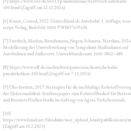
[5] https://www.swr.de/swr1/rp/meilensteine/kraftwerk-autobahn-
100.html (Zugriff am 12.12.2024)
[6] Kun­ze, Con­rad, 2022. Deutsch­land als Auto­bahn. 1. Auf­la­ge, tran
script Ver­lag, Bie­le­feld.
9783837659436
ISBN
[7] Fried­rich, Mar­kus; Bawi­da­mann, Jür­gen; Schmaus, Mat­thi­as, 2024
Model­lie­rung der Umwelt­wir­kung von Tem­po­li­mit-Maß­nah­men auf
Auto­bah­nen und Außer­orts. Umwelt­bun­des­amt.
1862–480
ISSN
[8] https://www.zdf.de/nachrichten/panorama/deutsche-bahn-
puenktlichkeit-100.html (Zugriff am 7.11.2024)
[9] Öko-Insti­tut, 2017: Stra­te­gien für die nach­hal­ti­ge Roh­stoff­ver­sor
der Elek­tro­mo­bi­li­tät. Syn­the­se­pa­pier zum Roh­stoff­be­darf für Bat­te­r
und Brennstoffzellen.Studie im Auf­trag von Ago­ra Verkehrswende.
[10]
https://www.bund.net/fileadmin/user_upload_bund/publikationen/mo
(Zugriff am 10.2.2025)