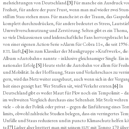
mels­rich­tun­gen von Deutsch­land.
[3]
Für man­che ein Aus­druck vo
Frei­heit, für ande­re der pure Frust, wenn man mal wie­der zwei Stun
still im Stau ste­hen muss. Für man­che ist es der Traum, das Gas­pe­da
kom­plett durch­zu­drü­cken, für ande­re bedeu­tet es Stress, Laut­stär­
Umwelt­ver­schmut­zung und Zer­stö­rung. Sel­ten gibt es ein The­ma,
so vie­le Dis­kus­sio­nen und lei­den­schaft­li­che Fans her­vor­ge­bracht ha
von einer eige­nen Action-Serie »Alarm für Cobra 11«, die seit 1996
läuft,
[4]
bis zum Klas­si­ker der Musik­grup­pe »Kraft­werk«, die 
RTL
Album »Auto­bahn« nann­te – inklu­si­ve gleich­na­mi­ger Sin­gle. Ein in
na­tio­na­ler Erfolg.
[5]
Heu­te steht die Auto­bahn vor allem für Frei­h
und Mobi­li­tät. In der Hoff­nung, Staus und Ver­kehrs­chaos zu ver­rin
gern, wird das Netz wei­ter aus­ge­baut, auch wenn sich in der Ver­gan­
heit eines gezeigt hat: Wer Stra­ßen sät, wird Ver­kehr ern­ten.
[6]
In
Deutsch­land gibt es weder Maut für Pkw noch ein Tem­po­li­mit – das
im welt­wei­ten Ver­gleich durch­aus eine Sel­ten­heit. Mit Stolz weh­ren
vie­le – ob in der Poli­tik oder pri­vat – gegen die Ein­füh­rung eines Te
li­mits, obwohl zahl­rei­che Stu­di­en bele­gen, dass ein ver­rin­ger­tes Tem
Unfäl­le und Staus redu­zie­ren und in punc­to Kli­ma­schutz hel­fen k
te.
[7]
Lie­ber aber bret­tert man mit sei­nem
mit Tem­po 170 über
SUV