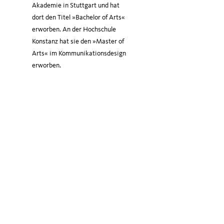
Aka­de­mie in Stutt­gart und hat
dort den Titel »Bache­lor of Arts«
erwor­ben. An der Hoch­schu­le
Kon­stanz hat sie den »Mas­ter of
Arts« im Kom­mu­ni­ka­ti­ons­de­sign
erworben.