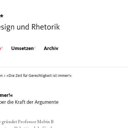
*
*
n
Umsetzen
Archiv
en
>
»
Die Zeit für Gerechtigkeit ist immer!«
mmer!«
ber die Kraft der Argumente
grün­det Pro­fes­sor Mel­vin B.