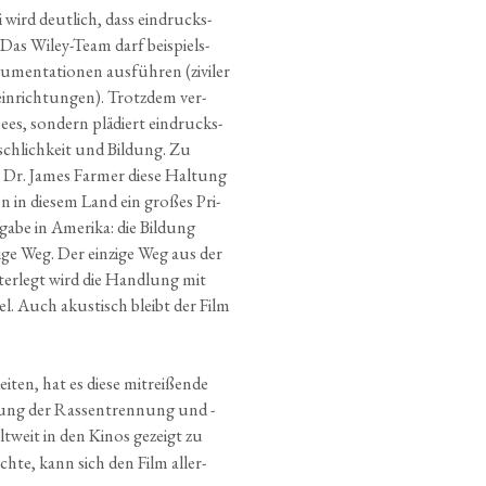
wird deut­lich, dass ein­drucks­
n. Das Wiley-Team darf bei­spiels­
­men­ta­tio­nen aus­füh­ren (zivi­ler
in­rich­tun­gen). Trotz­dem ver­
ees, son­dern plä­diert ein­drucks­
sch­lich­keit und Bil­dung. Zu
n Dr. James Far­mer die­se Hal­tung
n in die­sem Land ein gro­ßes Pri­
ga­be in Ame­ri­ka: die Bil­dung
i­ge Weg. Der ein­zi­ge Weg aus der
ter­legt wird die Hand­lung mit
l. Auch akus­tisch bleibt der Film
ten, hat es die­se mit­rei­ßen­de
­tung der Ras­sen­tren­nung und -
lt­weit in den Kinos gezeigt zu
ch­te, kann sich den Film aller­