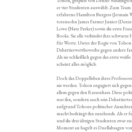
Tol­son, gespielt von Den­zel Washing­ton
er vier Stu­den­ten aus­wählt. Zum Team g
erfah­re­ne Hamil­ton Bur­gess (Jer­main Wil
to­ren­sohn James Far­mer Juni­or (Den­ze
Lowe (Nate Par­ker) sowie die ers­te Fra
Boo­ke. Sie alle ver­bin­det ihre schwar­ze
für Wor­te. Unter der Regie von Tol­son s
Debat­tier­wett­be­wer­be gegen ande­re far
Als sie schließ­lich gegen das ers­te wei­ße
scheint alles möglich.
Doch das Dop­pel­le­ben ihres Pro­fes­sor
nis wer­den. Tol­son enga­giert sich gege
allem gegen den Ras­sen­hass. Die­se poli­
nur ihn, son­dern auch sein Debat­tier­te
auf­grund Tol­sons poli­ti­scher Ansich­t
macht bedrängt ihn zuse­hends. Als er fe
und die drei übri­gen Stu­den­ten zwar 
Moment an hagelt es Duell­ab­sa­gen von z