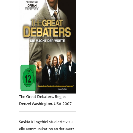
The Great Debaters. Regie:
Denzel Washington. USA 2007
Saskia Klin­ge­biel stu­dier­te visu­
el­le Kom­mu­ni­ka­ti­on an der Merz