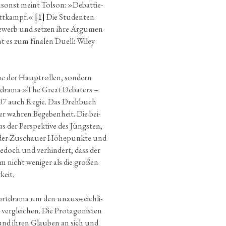
sonst meint Tol­son: »Debat­tie­
Wett­kampf.«
[1]
Die Stu­den­ten
be­werb und set­zen ihre Argu­men­
mt es zum fina­len Duell: Wiley
ne der Haupt­rol­len, son­dern
m­dra­ma »The Gre­at Deba­ters –
07 auch Regie. Das Dreh­buch
r wah­ren Bege­ben­heit. Die bei­
s der Per­spek­ti­ve des Jüngs­ten,
t der Zuschau­er Höhe­punk­te und
 jedoch und ver­hin­dert, dass der
m nicht weni­ger als die gro­ßen
keit.
rt­dra­ma um den unaus­weich­li­
er­glei­chen. Die Prot­ago­nis­ten
n und ihren Glau­ben an sich und