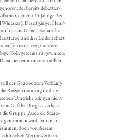
, einen Debat­tier­club, für den
ehö­ren: der bereits debat­tier-
­liams), der erst 14-Jäh­ri­ge Pas­
l Whita­ker), Drauf­gän­ger Hen­ry
u auf die­sem Gebiet, Saman­tha
 Haut­far­be und ihre Lei­den­schaft
chaf­fen es die vier, meh­re­re
­bi­ge Col­lege­teams zu gewin­nen.
 Debat­tier­team antre­ten sol­len,
s soll der Grup­pe zum Ver­häng­
n die Ras­sen­tren­nung und vor
ti­schen Umtrie­be brin­gen nicht
am in Gefahr. Bur­gess ver­lässt
en die Grup­pe. Auch die Staats­
st­ge­nom­men wird, hal­ten er
zusam­men, doch von die­sem
ahl­rei­chen Wett­be­wer­bern.