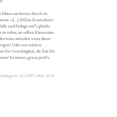
en.
s Fil­mes am bes­ten durch ein
s­sen: »[…] [M]ein Kon­tra­hent
i­ße und Far­bi­ge auf’s glei­che
u tei­len, im sel­ben Klas­sen­zim­
er­wei­se mit­tei­len wann die­ser
­gen? Oder erst nächs­te
t für Gerech­tig­keit, die Zeit für
 immer! Ist immer, genau jetzt!«
Washing­ton.
2007; Min. 10:12
USA