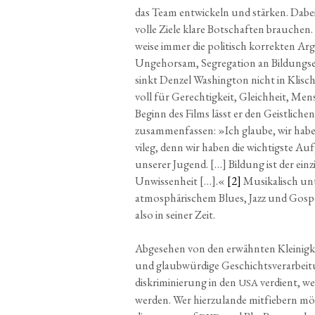
das Team ent­wi­ckeln und stär­ken. Dabei 
vol­le Zie­le kla­re Bot­schaf­ten brau­che
wei­se immer die poli­tisch kor­rek­ten Argu
Unge­hor­sam, Segre­ga­ti­on an Bil­dungs­e
sinkt Den­zel Washing­ton nicht in Kli­sch
voll für Gerech­tig­keit, Gleich­heit, Men
Beginn des Films lässt er den Geist­li­che
zusam­men­fas­sen: »Ich glau­be, wir habe
vi­leg, denn wir haben die wich­tigs­te Auf­
unse­rer Jugend. […] Bil­dung ist der ein­z
Unwis­sen­heit […].«
[2]
Musi­ka­lisch un
atmo­sphä­ri­schem Blues, Jazz und Gos­pe
also in sei­ner Zeit.
Abge­se­hen von den erwähn­ten Klei­nig­kei­
und glaub­wür­di­ge Geschichts­ver­ar­bei
dis­kri­mi­nie­rung in den
ver­dient, we
USA
wer­den. Wer hier­zu­lan­de mit­fie­bern mö