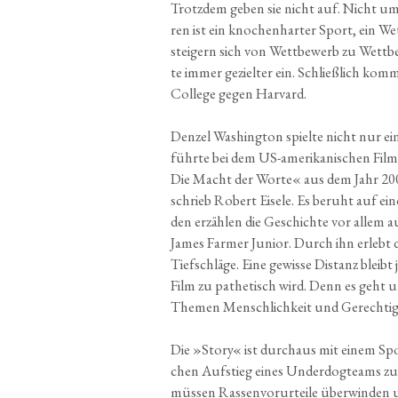
Trotz­dem geben sie nicht auf. Nicht um
ren ist ein kno­chen­har­ter Sport, ein 
stei­gern sich von Wett­be­werb zu Wett­
te immer geziel­ter ein. Schließ­lich kom
Col­lege gegen Harvard.
Den­zel Washing­ton spiel­te nicht nur ei
führ­te bei dem US-ame­ri­ka­ni­schen Fil
Die Macht der Wor­te« aus dem Jahr 20
schrieb Robert Eise­le. Es beruht auf eine
den erzäh­len die Geschich­te vor allem au
James Far­mer Juni­or. Durch ihn erleb
Tief­schlä­ge. Eine gewis­se Distanz bleibt
Film zu pathe­tisch wird. Denn es geht u
The­men Mensch­lich­keit und Gerechtig
Die »Sto­ry« ist durch­aus mit einem Spo
chen Auf­stieg eines Under­dog­teams zu v
müs­sen Ras­sen­vor­ur­tei­le über­win­de