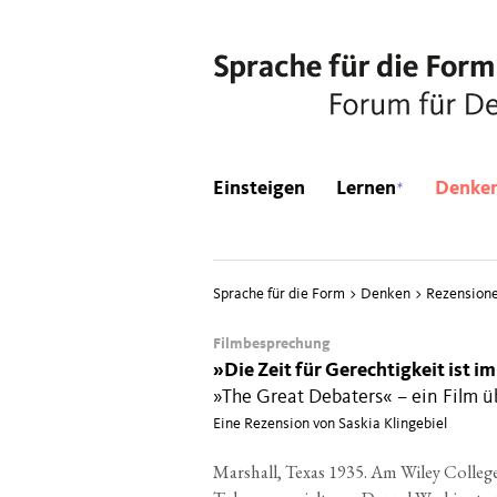
*
Einsteigen
Lernen
Denke
Sprache für die Form
>
Denken
>
Rezension
Filmbesprechung
»
Die Zeit für Gerechtigkeit ist i
»The Great Debaters« – ein Film ü
Eine Rezension von Saskia Klingebiel
Mar­shall, Texas 1935. Am Wiley Col­lege 