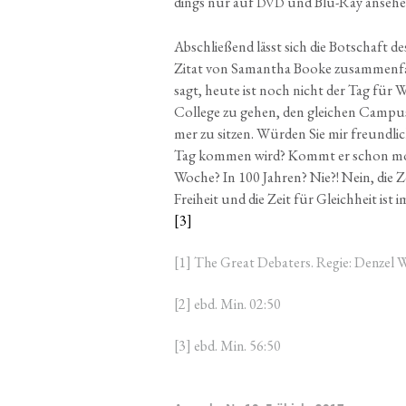
dings nur auf
und Blu-Ray anseh
DVD
Abschlie­ßend lässt sich die Bot­schaft de
Zitat von Saman­tha Boo­ke zusam­men­fa
sagt, heu­te ist noch nicht der Tag für We
Col­lege zu gehen, den glei­chen Cam­pus z
mer zu sit­zen. Wür­den Sie mir freund­li­ch
Tag kom­men wird? Kommt er schon mor
Woche? In 100 Jah­ren? Nie?! Nein, die Zei
Frei­heit und die Zeit für Gleich­heit ist
[3]
[1] The Gre­at Deba­ters. Regie: Den­zel 
[2] ebd. Min. 02:50
[3] ebd. Min. 56:50