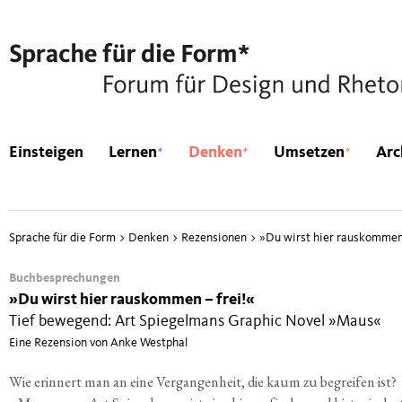
*
*
*
Einsteigen
Lernen
Denken
Umsetzen
Arc
Sprache für die Form
>
Denken
>
Rezensionen
>
»
Du wirst hier rauskommen 
Buchbesprechungen
»
Du wirst hier rauskommen – frei!«
Tief bewegend: Art Spiegelmans Graphic Novel »Maus«
Eine Rezension von Anke Westphal
Wie erin­nert man an eine Ver­gan­gen­heit, die kaum zu begrei­fen ist?