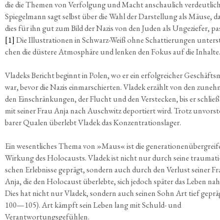
die die The­men von Ver­fol­gung und Macht anschau­lich ver­deut­lich
Spie­gel­mann sagt selbst über die Wahl der Dar­stel­lung als Mäu­se, d
dies für ihn gut zum Bild der Nazis von den Juden als Unge­zie­fer, pas
[1]
Die Illus­tra­tio­nen in Schwarz-Weiß ohne Schat­tie­run­gen unter­st
chen die düs­te­re Atmo­sphä­re und len­ken den Fokus auf die Inhalte
Vla­deks Bericht beginnt in Polen, wo er ein erfolg­rei­cher Geschäfts
war, bevor die Nazis ein­mar­schier­ten. Vla­dek erzählt von den zuneh
den Ein­schrän­kun­gen, der Flucht und den Ver­ste­cken, bis er schließ­
mit sei­ner Frau Anja nach Ausch­witz depor­tiert wird. Trotz unvor­ste
ba­rer Qua­len über­lebt Vla­dek das Konzentrationslager.
Ein wesent­li­ches The­ma von »Maus« ist die gene­ra­tio­nen­über­grei­f
Wir­kung des Holo­causts. Vla­dek ist nicht nur durch sei­ne trau­ma­ti
schen Erleb­nis­se geprägt, son­dern auch durch den Ver­lust sei­ner F
Anja, die den Holo­caust über­leb­te, sich jedoch spä­ter das Leben na
Dies hat nicht nur Vla­dek, son­dern auch sei­nen Sohn Art tief gepräg
100—105). Art kämpft sein Leben lang mit Schuld- und
Verantwortungsgefühlen.