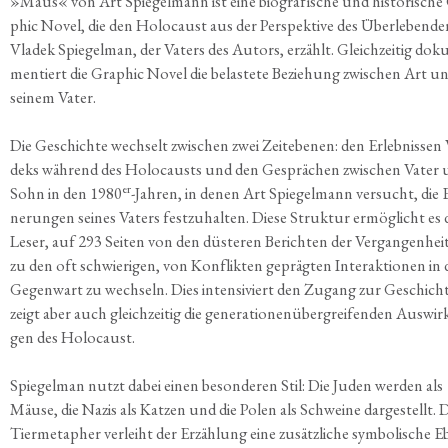
»Maus« von Art Spie­gel­mann ist eine bio­gra­fi­sche und his­to­ri­sche
phic Novel, die den Holo­caust aus der Per­spek­ti­ve des Über­le­ben­de
Vla­dek Spie­gel­man, der Vaters des Autors, erzählt. Gleich­zei­tig doku
men­tiert die Gra­phic Novel die belas­te­te Bezie­hung zwi­schen Art u
sei­nem Vater.
Die Geschich­te wech­selt zwi­schen zwei Zeit­ebe­nen: den Erleb­nis­sen 
deks wäh­rend des Holo­causts und den Gesprä­chen zwi­schen Vater
er
Sohn in den 1980
-Jah­ren, in denen Art Spie­gel­mann ver­sucht, die 
ne­run­gen sei­nes Vaters fest­zu­hal­ten. Die­se Struk­tur ermög­licht e
Leser, auf 293 Sei­ten von den düs­te­ren Berich­ten der Ver­gan­gen­hei
zu den oft schwie­ri­gen, von Kon­flik­ten gepräg­ten Inter­ak­tio­nen in 
Gegen­wart zu wech­seln. Dies inten­si­viert den Zugang zur Geschich­
zeigt aber auch gleich­zei­tig die gene­ra­tio­nen­über­grei­fen­den Aus­wir
gen des Holocaust.
Spie­gel­man nutzt dabei einen beson­de­ren Stil: Die Juden wer­den als
Mäu­se, die Nazis als Kat­zen und die Polen als Schwei­ne dar­ge­stellt. D
Tier­me­ta­pher ver­leiht der Erzäh­lung eine zusätz­li­che sym­bo­li­sche E