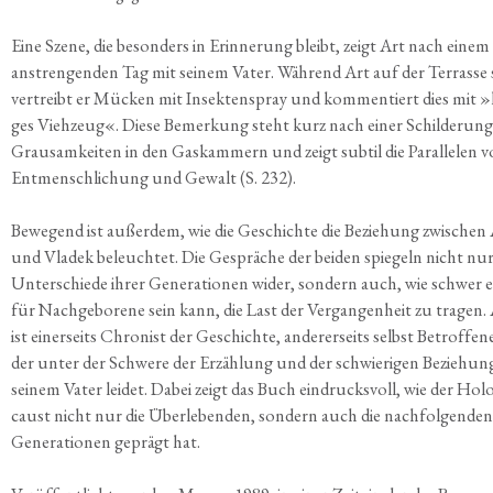
Eine Sze­ne, die beson­ders in Erin­ne­rung bleibt, zeigt Art nach einem
anstren­gen­den Tag mit sei­nem Vater. Wäh­rend Art auf der Ter­ras­se s
ver­treibt er Mücken mit Insek­ten­spray und kom­men­tiert dies mit »lä
ges Vieh­zeug«. Die­se Bemer­kung steht kurz nach einer Schil­de­rung
Grau­sam­kei­ten in den Gas­kam­mern und zeigt sub­til die Par­al­le­len 
Ent­mensch­li­chung und Gewalt (S. 232).
Bewe­gend ist außer­dem, wie die Geschich­te die Bezie­hung zwi­schen
und Vla­dek beleuch­tet. Die Gesprä­che der bei­den spie­geln nicht nur
Unter­schie­de ihrer Gene­ra­tio­nen wider, son­dern auch, wie schwer e
für Nach­ge­bo­re­ne sein kann, die Last der Ver­gan­gen­heit zu tra­gen.
ist einer­seits Chro­nist der Geschich­te, ande­rer­seits selbst Betrof­fe­n
der unter der Schwe­re der Erzäh­lung und der schwie­ri­gen Bezie­hun
sei­nem Vater lei­det. Dabei zeigt das Buch ein­drucks­voll, wie der Holo
caust nicht nur die Über­le­ben­den, son­dern auch die nach­fol­gen­den
Gene­ra­tio­nen geprägt hat.