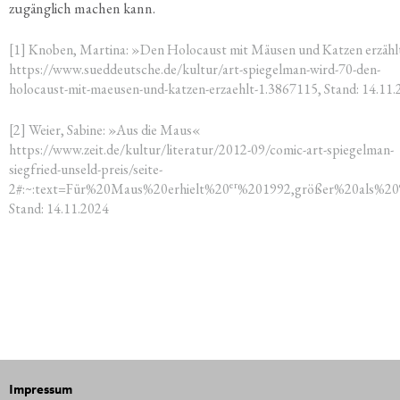
zugäng­lich machen kann.
[1] Kno­ben, Mar­ti­na: »Den Holo­caust mit Mäu­sen und Kat­zen erzähl
https://www.sueddeutsche.de/kultur/art-spiegelman-wird-70-den-
holocaust-mit-maeusen-und-katzen-erzaehlt-1.3867115, Stand: 14.11
[2] Wei­er, Sabi­ne: »Aus die Maus«
https://www.zeit.de/kultur/literatur/2012-09/comic-art-spiegelman-
siegfried-unseld-preis/seite-
er
2#:~:text=Für%20Maus%20erhielt%20
%201992,größer%20als%20
Stand: 14.11.2024
Impressum