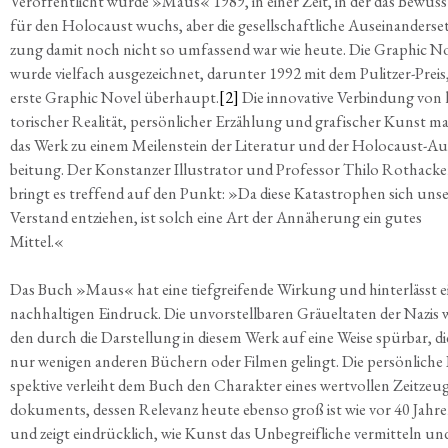
Ver­öf­fent­licht wur­de »Maus« 1989, in einer Zeit, in der das Bewusst
für den Holo­caust wuchs, aber die gesell­schaft­li­che Aus­ein­an­der­se
zung damit noch nicht so umfas­send war wie heu­te. Die Gra­phic N
wur­de viel­fach aus­ge­zeich­net, dar­un­ter 1992 mit dem Pulit­zer-Preis,
ers­te Gra­phic Novel über­haupt.
[2]
Die inno­va­ti­ve Ver­bin­dung von 
to­ri­scher Rea­li­tät, per­sön­li­cher Erzäh­lung und gra­fi­scher Kunst m
das Werk zu einem Mei­len­stein der Lite­ra­tur und der Holo­caust-Auf
bei­tung. Der Kon­stan­zer Illus­tra­tor und Pro­fes­sor Thi­lo Roth­acke
bringt es tref­fend auf den Punkt: »Da die­se Kata­stro­phen sich uns
Ver­stand ent­zie­hen, ist solch eine Art der Annä­he­rung ein gutes
Mittel.«
Das Buch »Maus« hat eine tief­grei­fen­de Wir­kung und hin­ter­lässt 
nach­hal­ti­gen Ein­druck. Die unvor­stell­ba­ren Gräu­el­ta­ten der Nazis 
den durch die Dar­stel­lung in die­sem Werk auf eine Wei­se spür­bar, di
nur weni­gen ande­ren Büchern oder Fil­men gelingt. Die per­sön­li­che 
spek­ti­ve ver­leiht dem Buch den Cha­rak­ter eines wert­vol­len Zeit­zeu­
do­ku­ments, des­sen Rele­vanz heu­te eben­so groß ist wie vor 40 Jah­r
und zeigt ein­drück­lich, wie Kunst das Unbe­greif­li­che ver­mit­teln un