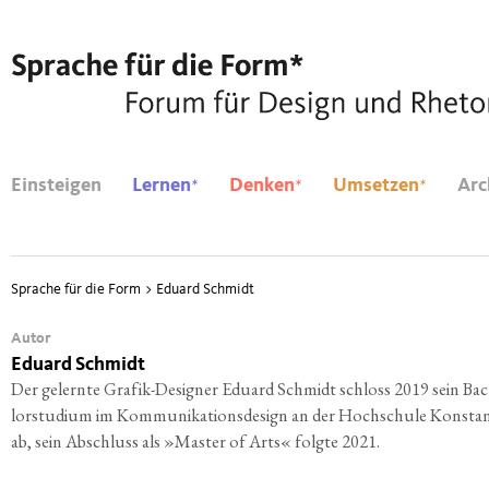
*
*
*
Einsteigen
Lernen
Denken
Umsetzen
Arc
Sprache für die Form
>
Eduard Schmidt
Autor
Eduard Schmidt
Der gelern­te Gra­fik-Desi­gner Edu­ard Schmidt schloss 2019 sein Bac
lor­stu­di­um
im Kom­mu­ni­ka­ti­ons­de­sign an der Hoch­schu­le Kon­sta
ab, sein Abschluss als »Mas­ter of Arts« folg­te 2021.