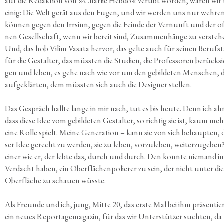
auf die Redak­ti­on von »Char­lie Heb­do« ver­übt wor­den, waren wir
einig: Die Welt gerät aus den Fugen, und wir wer­den uns nur weh­re
kön­nen gegen den Irr­sinn, gegen die Fein­de der Ver­nunft und der o
nen Gesell­schaft, wenn wir bereit sind, Zusam­men­hän­ge zu ver­ste­h
Und, das hob Vilim Vasa­ta her­vor, das gel­te auch für sei­nen Berufs­
für die Gestal­ter, das müss­ten die Stu­di­en, die Pro­fes­so­ren berück­sic
gen und leben, es gehe nach wie vor um den gebil­de­ten Men­schen, 
auf­ge­klär­ten, dem müss­ten sich auch die Desi­gner stellen.
Das Gespräch hall­te lan­ge in mir nach, tut es bis heu­te. Denn ich ah
dass die­se Idee vom gebil­de­ten Gestal­ter, so rich­tig sie ist, kaum me
eine Rol­le spielt. Mei­ne Gene­ra­ti­on – kann sie von sich behaup­ten, d
ser Idee gerecht zu wer­den, sie zu leben, vor­zu­le­ben, wei­ter­zu­ge­ben
einer wie er, der leb­te das, durch und durch. Den konn­te nie­mand i
Ver­dacht haben, ein Ober­flä­chen­po­lie­rer zu sein, der nicht unter die
Ober­flä­che zu schau­en wüsste.
Als Freun­de und ich, jung, Mit­te 20, das ers­te Mal bei ihm prä­sen­tier
ein neu­es Repor­ta­ge­ma­ga­zin, für das wir Unter­stüt­zer such­ten, da 