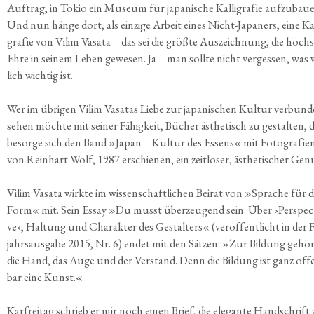
Auf­trag, in Tokio ein Muse­um für japa­ni­sche Kal­li­gra­fie auf­zu­bau­
Und nun hän­ge dort, als ein­zi­ge Arbeit eines Nicht-Japa­ners, eine Kal­
gra­fie von Vilim Vasa­ta – das sei die größ­te Aus­zeich­nung, die höchs
Ehre in sei­nem Leben gewe­sen. Ja – man soll­te nicht ver­ges­sen, was 
lich wich­tig ist.
Wer im übri­gen Vilim Vasa­tas Lie­be zur japa­ni­schen Kul­tur ver­bun­
sehen möch­te mit sei­ner Fähig­keit, Bücher ästhe­tisch zu gestal­ten, 
besor­ge sich den Band »Japan – Kul­tur des Essens« mit Foto­gra­fie
von Rein­hart Wolf, 1987 erschie­nen, ein zeit­lo­ser, ästhe­ti­scher Gen
Vilim Vasa­ta wirk­te im wis­sen­schaft­li­chen Bei­rat von »Spra­che für d
Form« mit. Sein Essay »Du musst über­zeu­gend sein. Über ›Per­spec­t
ve‹, Hal­tung und Cha­rak­ter des Gestal­ters« (ver­öf­fent­licht in der 
jahrs­aus­ga­be 2015, Nr. 6) endet mit den Sät­zen: »Zur Bil­dung gehö­
die Hand, das Auge und der Ver­stand. Denn die Bil­dung ist ganz off
bar eine Kunst.«
Kar­frei­tag schrieb er mir noch einen Brief, die ele­gan­te Hand­schrift 