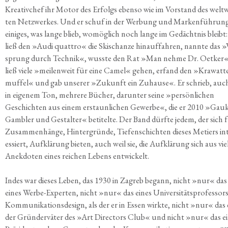
Krea­tiv­chef ihr Motor des Erfolgs eben­so wie im Vor­stand des welt­w
ten Netz­wer­kes. Und er schuf in der Wer­bung und Mar­ken­füh­run
eini­ges, was lan­ge blieb, womög­lich noch lan­ge im Gedächt­nis bleibt:
ließ den »Audi quat­tro« die Ski­schan­ze hin­auf­fah­ren, nann­te das »
sprung durch Tech­nik«, wuss­te den Rat »Man neh­me Dr. Oet­ker«
ließ vie­le »mei­len­weit für eine Camel« gehen, erfand den »Kra­wat­t
muf­fel« und gab unse­rer »Zukunft ein Zuhau­se«. Er schrieb, auc
in eige­nem Ton, meh­re­re Bücher, dar­un­ter sei­ne »per­sön­li­chen
Geschich­ten aus einem erstaun­li­chen Gewer­be«, die er 2010 »Gauk­
Gam­bler und Gestal­ter« beti­tel­te. Der Band dürf­te jedem, der sich 
Zusam­men­hän­ge, Hin­ter­grün­de, Tie­fen­schich­ten die­ses Metiers in
es­siert, Auf­klä­rung bie­ten, auch weil sie, die Auf­klä­rung sich aus vie
Anek­do­ten eines rei­chen Lebens entwickelt.
Indes war die­ses Leben, das 1930 in Zagreb begann, nicht »nur« das
eines Wer­be-Exper­ten, nicht »nur« das eines Uni­ver­si­täts­pro­fes­sor
Kom­mu­ni­ka­ti­ons­de­sign, als der er in Essen wirk­te, nicht »nur« das
der Grün­der­vä­ter des »Art Direc­tors Club« und nicht »nur« das e