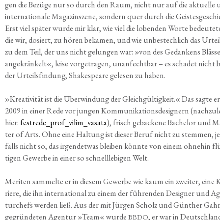
gen die Bezü­ge nur so durch den Raum, nicht nur auf die aktu­el­le
inter­na­tio­na­le Maga­zin­sze­ne, son­dern quer durch die Geis­tes­ge­schi
Erst viel spä­ter wur­de mir klar, wie viel die loben­den Wor­te bedeu­te­t
die wir, dosiert, zu hören beka­men, und wie unbe­stech­lich das Urtei
zu dem Teil, der uns nicht gelun­gen war: »von des Gedan­kens Bläs­s
ange­krän­kelt«, lei­se vor­ge­tra­gen, unan­fecht­bar – es scha­det nicht b
der Urteils­fin­dung, Shake­speare gele­sen zu haben.
»
Krea­ti­vi­tät ist die Über­win­dung der Gleich­gül­tig­keit.« Das sag­te er
2009 in einer Rede vor jun­gen Kom­mu­ni­ka­ti­ons­de­si­gnern (nach­zu­l
hier:
festrede_prof_vilim_vasata
), frisch geba­cke­ne Bache­lor und M
ter of Arts. Ohne eine Hal­tung ist die­ser Beruf nicht zu stem­men, j
falls nicht so, das irgend­et­was blei­ben könn­te von einem ohne­hin fl
ti­gen Gewer­be in einer so schnell­le­bi­gen Welt.
Meri­ten sam­mel­te er in die­sem Gewer­be wie kaum ein zwei­ter, eine 
rie­re, die ihn inter­na­tio­nal zu einem der füh­ren­den Desi­gner und A
tur­chefs wer­den ließ. Aus der mit Jür­gen Scholz und Gün­ther Gah­
gegrün­de­ten Agen­tur »Team« wur­de
, er war in Deutsch­land
BBDO