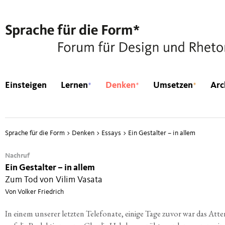
*
*
*
Einsteigen
Lernen
Denken
Umsetzen
Arc
Sprache für die Form
>
Denken
>
Essays
>
Ein Gestalter – in allem
Nachruf
Ein Gestalter – in allem
Zum Tod von Vilim Vasata
Von Volker Friedrich
In einem unse­rer letz­ten Tele­fo­na­te, eini­ge Tage zuvor war das Atte