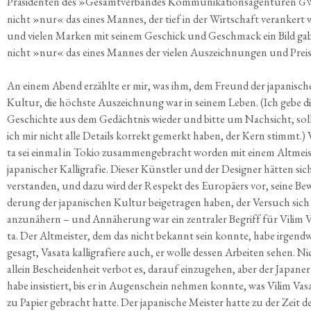
Prä­si­den­ten des »Gesamt­ver­ban­des Kom­mu­ni­ka­ti­ons­agen­tu­ren
G
nicht »nur« das eines Man­nes, der tief in der Wirt­schaft ver­an­kert 
und vie­len Mar­ken mit sei­nem Geschick und Geschmack ein Bild ga
nicht »nur« das eines Man­nes der vie­len Aus­zeich­nun­gen und Preis
An einem Abend erzähl­te er mir, was ihm, dem Freund der japa­ni­sc
Kul­tur, die höchs­te Aus­zeich­nung war in sei­nem Leben. (Ich gebe d
Geschich­te aus dem Gedächt­nis wie­der und bit­te um Nach­sicht, soll
ich mir nicht alle Details kor­rekt gemerkt haben, der Kern stimmt.) 
ta sei ein­mal in Tokio zusam­men­ge­bracht wor­den mit einem Alt­meis
japa­ni­scher Kal­li­gra­fie. Die­ser Künst­ler und der Desi­gner hät­ten si
ver­stan­den, und dazu wird der Respekt des Euro­pä­ers vor, sei­ne B
de­rung der japa­ni­schen Kul­tur bei­getra­gen haben, der Ver­such sich
anzu­nä­hern – und Annä­he­rung war ein zen­tra­ler Begriff für Vilim 
ta. Der Alt­meis­ter, dem das nicht bekannt sein konn­te, habe irgend
gesagt, Vasa­ta kal­li­gra­fie­re auch, er wol­le des­sen Arbei­ten sehen. N
allein Beschei­den­heit ver­bot es, dar­auf ein­zu­ge­hen, aber der Japa­ner
habe insis­tiert, bis er in Augen­schein neh­men konn­te, was Vilim Vasa
zu Papier gebracht hat­te. Der japa­ni­sche Meis­ter hat­te zu der Zeit d