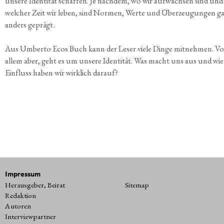
unse­re Iden­ti­tät schaf­fen. Je nach­dem, wo wir auf­wach­sen sind und
wel­cher Zeit wir leben, sind Nor­men, Wer­te und Über­zeu­gun­gen g
anders geprägt.
Aus Umber­to Ecos Buch kann der Leser vie­le Din­ge mit­neh­men. Vo
allem aber, geht es um unse­re Iden­ti­tät. Was macht uns aus und wie 
Ein­fluss haben wir wirk­lich darauf?
Impressum
Herausgeber, Beirat
Sitemap
Redaktion
Autoren
Interviewpartner