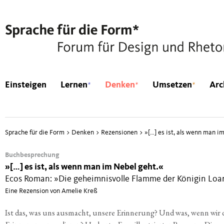
*
*
*
Einsteigen
Lernen
Denken
Umsetzen
Arc
Sprache für die Form
>
Denken
>
Rezensionen
>
»
[…] es ist, als wenn man i
Buchbesprechung
»
[…] es ist, als wenn man im Nebel geht.«
Ecos Roman: »Die geheimnisvolle Flamme der Königin Loa
Eine Rezension von Amelie Kreß
Ist das, was uns aus­macht, unse­re Erin­ne­rung? Und was, wenn wir d