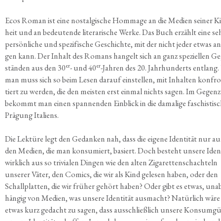
Ecos Roman ist eine nost­al­gi­sche Hom­mage an die Medi­en sei­ner K
heit und an bedeu­ten­de lite­ra­ri­sche Wer­ke. Das Buch erzählt eine se
per­sön­li­che und spe­zi­fi­sche Geschich­te, mit der nicht jeder etwas a
gen kann. Der Inhalt des Romans han­gelt sich an ganz spe­zi­el­len G
er
er
stän­den aus den 30
- und 40
-Jah­ren des 20. Jahr­hun­derts ent­lang
man muss sich so beim Lesen dar­auf ein­stel­len, mit Inhal­ten kon­fr
tiert zu wer­den, die den meis­ten erst ein­mal nichts sagen. Im Gegen­
bekommt man einen span­nen­den Ein­blick in die dama­li­ge faschis­ti­s
Prä­gung Italiens.
Die Lek­tü­re legt den Gedan­ken nah, dass die eige­ne Iden­ti­tät nur au
den Medi­en, die man kon­su­miert, basiert. Doch besteht unse­re Iden­t
wirk­lich aus so tri­via­len Din­gen wie den alten Ziga­ret­ten­schach­teln
unse­rer Väter, den Comics, die wir als Kind gele­sen haben, oder den
Schall­plat­ten, die wir frü­her gehört haben? Oder gibt es etwas, una
hän­gig von Medi­en, was unse­re Iden­ti­tät aus­macht? Natür­lich wäre
etwas kurz gedacht zu sagen, dass aus­schließ­lich unse­re Kon­sum­gü