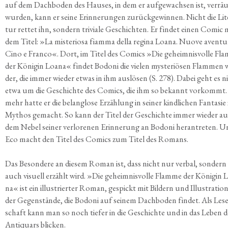
auf dem Dach­bo­den des Hau­ses, in dem er auf­ge­wach­sen ist, ver­r
wur­den, kann er sei­ne Erin­ne­run­gen zurück­ge­win­nen. Nicht die Lite
tur ret­tet ihn, son­dern tri­via­le Geschich­ten. Er fin­det einen Comic 
dem Titel: »La mis­te­rio­sa fiam­ma del­la regi­na Loa­na. Nuo­ve aven­tu
Cino e Fran­co«. Dort, im Titel des Comics »Die geheim­nis­vol­le Fl
der Köni­gin Loa­na« fin­det Bodo­ni die vie­len mys­te­riö­sen Flam­men 
der, die immer wie­der etwas in ihm aus­lö­sen (S. 278). Dabei geht es n
etwa um die Geschich­te des Comics, die ihm so bekannt vor­kommt. 
mehr hat­te er die belang­lo­se Erzäh­lung in sei­ner kind­li­chen Fan­ta­si
Mythos gemacht. So kann der Titel der Geschich­te immer wie­der au
dem Nebel sei­ner ver­lo­re­nen Erin­ne­rung an Bodo­ni her­an­tre­ten. 
Eco macht den Titel des Comics zum Titel des Romans.
Das Beson­de­re an die­sem Roman ist, dass nicht nur ver­bal, son­dern
auch visu­ell erzählt wird. »Die geheim­nis­vol­le Flam­me der Köni­gin 
na« ist ein illus­trier­ter Roman, gespickt mit Bil­dern und Illus­tra­tio­
der Gegen­stän­de, die Bodo­ni auf sei­nem Dach­bo­den fin­det. Als Lese
schaft kann man so noch tie­fer in die Geschich­te und in das Leben d
Anti­quars blicken.