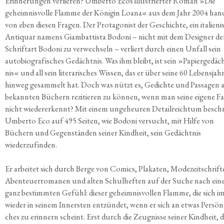
Erin­ne­run­gen ver­lie­ren? Umber­to Ecos illus­trier­ter Roman »Die
geheim­nis­vol­le Flam­me der Köni­gin Loa­na« aus dem Jahr 2004 han­
von eben die­sen Fra­gen. Der Prot­ago­nist der Geschich­te, ein ita­lie­ni
Anti­quar namens Giam­bat­tis­ta Bodo­ni – nicht mit dem Desi­gner de
Schrift­art Bodo­ni zu ver­wech­seln – ver­liert durch einen Unfall sein
auto­bio­gra­fi­sches Gedächt­nis. Was ihm bleibt, ist sein »Papier­ge­däc
nis« und all sein lite­ra­ri­sches Wis­sen, das er über sei­ne 60 Lebens­jah­
hin­weg gesam­melt hat. Doch was nützt es, Gedich­te und Pas­sa­gen 
bekann­ten Büchern rezi­tie­ren zu kön­nen, wenn man sei­ne eige­ne Fam
nicht wie­der­erkennt? Mit einem unge­heu­ren Detail­reich­tum besch
Umber­to Eco auf 495 Sei­ten, wie Bodo­ni ver­sucht, mit Hil­fe von
Büchern und Gegen­stän­den sei­ner Kind­heit, sein Gedächt­nis
wiederzufinden.
Er arbei­tet sich durch Ber­ge von Comics, Pla­ka­ten, Mode­zeit­schrif­t
Aben­teu­er­ro­ma­nen und alten Schul­hef­ten auf der Suche nach ei
ganz bestimm­ten Gefühl: die­ser geheim­nis­vol­len Flam­me, die sich 
wie­der in sei­nem Inners­ten ent­zün­det, wenn er sich an etwas Per­sön­l
ches zu erin­nern scheint. Erst durch die Zeug­nis­se sei­ner Kind­heit, d