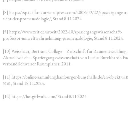
[8] https://spaceflaneur.wordpress.com/2008/09/22/spaziergange-au
sicht-der-promenadologie/, Stand 8.11.2024.
[9] https://www.zeit.de/arbeit/2022-10/spaziergangswissenschaft-
professor-umweltwahrnehmung-promenadologie, Stand 8.11.2024.
[10] Weiss­haar, Bert­ram: Col­la­ge – Zeit­schrift für Raum­ent­wick­lung.
Aktu­ell wie eh – Spa­zier­gangs­wis­sen­schaft von Luci­us Bur­ck­hardt. Fa
ver­band Schwei­zer Raum­pla­ner, 2011.
[11] https://online-sammlung.hamburger-kunsthalle.de/en/objekt/
HK
, Stand 18.11.2024.
5161
[12] https://hotgirlwalk.com/ Stand 8.11.2024.