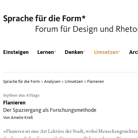
*
*
*
Einsteigen
Lernen
Denken
Umsetzen
Arc
Sprache für die Form
>
Analysen
>
Umsetzen
>
Flanieren
Mythen des Alltags
Flanieren
Der Spaziergang als Forschungsmethode
Von Amelie Kreß
»
Fla­nie­ren ist eine Art Lek­tü­re der Stadt, wobei Men­schen­ge­sich­ter