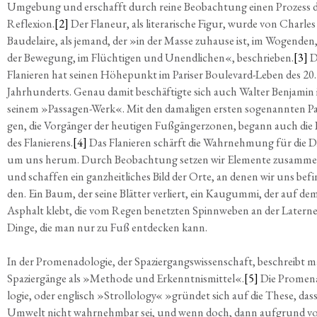
Umge­bung und erschafft durch rei­ne Beob­ach­tung einen Pro­zess 
Refle­xi­on.
[2]
Der Fla­neur, als lite­ra­ri­sche Figur, wur­de von Charles
Bau­de­lai­re, als jemand, der »in der Mas­se zuhau­se ist, im Wogen­den,
der Bewe­gung, im Flüch­ti­gen und Unend­li­chen«, beschrie­ben.
[3]
D
Fla­nie­ren hat sei­nen Höhe­punkt im Pari­ser Bou­le­vard-Leben des 20.
Jahr­hun­derts. Genau damit beschäf­tig­te sich auch Wal­ter Ben­ja­min 
sei­nem »Pas­sa­gen-Werk«. Mit den dama­li­gen ers­ten soge­nann­ten Pa
gen, die Vor­gän­ger der heu­ti­gen Fuß­gän­ger­zo­nen, begann auch die 
des Fla­nie­rens.
[4]
Das Fla­nie­ren schärft die Wahr­neh­mung für die D
um uns her­um. Durch Beob­ach­tung set­zen wir Ele­men­te zusam­m
und schaf­fen ein ganz­heit­li­ches Bild der Orte, an denen wir uns befi
den. Ein Baum, der sei­ne Blät­ter ver­liert, ein Kau­gum­mi, der auf de
Asphalt klebt, die vom Regen benetz­ten Spinn­we­ben an der Later­ne
Din­ge, die man nur zu Fuß ent­de­cken kann.
In der Pro­me­n­a­do­lo­gie, der Spa­zier­gangs­wis­sen­schaft, beschreibt 
Spa­zier­gän­ge als »Metho­de und Erkennt­nis­mit­tel«.
[5]
Die Pro­me­n­
lo­gie, oder eng­lisch »Strol­lo­lo­gy« »grün­det sich auf die The­se, dass
Umwelt nicht wahr­nehm­bar sei, und wenn doch, dann auf­grund v