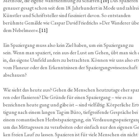
Metho­de, die eige­ne Wahr­neh­mung zu schär­fen.
[10]
Das Spa­zie­re
genau­er gesagt schon seit dem 18. Jahr­hun­dert in Mode und zahl­rei
Künst­ler und Schrift­stel­ler sind fas­zi­niert davon. So ent­stan­den
berühm­te Gemäl­de wie Cas­par David Fried­richs »Der Wan­de­rer übe
dem Nebel­meer«.
[11]
Ein Spa­zier­gang muss also kein Ziel haben, um ein Spa­zier­gang zu
sein. Wenn man spa­ziert, rein aus der Lust am Gehen, übt man sich 
in, das eige­ne Umfeld anders zu betrach­ten. Kön­nen wir uns also e
vom Fla­neur oder den Erkennt­nis­sen der Spa­zier­gangs­wis­sen­schaft
abschauen?
Wie sieht das heu­te aus? Gehen die Men­schen heut­zu­ta­ge eher spa­z
ren oder fla­nie­ren? Die Grün­de für einen Spa­zier­gang – wie es zu
bezeich­nen heu­te gang und gäbe ist – sind viel­fäl­tig. Kör­per­li­che Er
ti­gung nach einem lan­gen Tag im Büro, tief­grei­fen­de Gesprä­che bei
einem roman­ti­schen Herbst­spa­zier­gang, ein Ver­dau­ungs­spa­zier­gan
um das Mit­tag­essen zu ver­ar­bei­ten oder ein­fach nur den eige­nen G
ken frei­en Lauf zu las­sen. Spa­zie­ren ist für vie­le Men­schen ein nicht