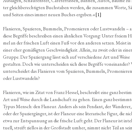
Aus­la­gen, Schau­fens­ter, Café­ter­ras­sen, Bah­nen, Autos, Bäu­me zu 
ter gleich­be­rech­tig­ten Buch­sta­ben wer­den, die zusam­men Wor­te, Sä
und Sei­ten eines immer neu­en Buches erge­ben.«
[1]
Fla­nie­ren, Spa­zie­ren, Bum­meln, Pro­me­nie­ren oder Lust­wan­deln – a
die­se Begrif­fe beschrei­ben einen ähn­li­chen Vor­gang: Unter frei­em 
mel an der fri­schen Luft einen Fuß vor den ande­ren set­zen. Meist in
einer eher gemä­ßig­ten Geschwin­dig­keit. Allein, zu zweit oder in eine
Grup­pe. Der Spa­zier­gang lässt sich auf ver­schie­de­ne Art und Wei­se
gestal­ten. Doch wie unter­schei­den sich die­se Begrif­fe von­ein­an­der?
unter­schei­det das Fla­nie­ren vom Spa­zie­ren, Bum­meln, Pro­me­nie­re
oder Lustwandeln?
Fla­nie­ren, wie im Zitat von Franz Hes­sel, beschreibt eine ganz besti
Art und Wei­se durch die Land­schaft zu gehen. Einen ganz bestimm­
Typus Mensch: den Fla­neur. Anders als sein Pen­dant, der Wan­de­rer,
oder der Spa­zier­gän­ger, ist der Fla­neur eine lite­ra­ri­sche Figur, die ni
etwa zur Ent­span­nung an die fri­sche Luft geht. Der Fla­neur ist intel­
tu­ell, streift ziel­los in der Groß­stadt umher, nimmt nicht Teil an sei­