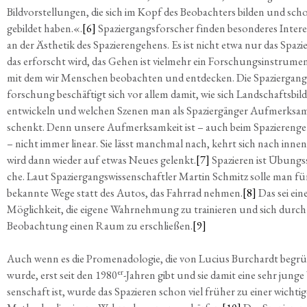
Bild­vor­stel­lun­gen, die sich im Kopf des Beob­ach­ters bil­den und sch
gebil­det haben.«.
[6]
Spa­zier­gangs­for­scher fin­den beson­de­res Inter­e
an der Ästhe­tik des Spa­zie­ren­ge­hens. Es ist nicht etwa nur das Spa­zie
das erforscht wird, das Gehen ist viel­mehr ein For­schungs­in­stru­me
mit dem wir Men­schen beob­ach­ten und ent­de­cken. Die Spa­zier­gang
for­schung beschäf­tigt sich vor allem damit, wie sich Land­schafts­bil­
ent­wi­ckeln und wel­chen Sze­nen man als Spa­zier­gän­ger Auf­merk­sam
schenkt. Denn unse­re Auf­merk­sam­keit ist – auch beim Spa­zie­ren­ge
– nicht immer line­ar. Sie lässt manch­mal nach, kehrt sich nach inne
wird dann wie­der auf etwas Neu­es gelenkt.
[7]
Spa­zie­ren ist Übungs­
che. Laut Spa­zier­gangs­wis­sen­schaft­ler Mar­tin Schmitz sol­le man fü
bekann­te Wege statt des Autos, das Fahr­rad neh­men.
[8]
Das sei ein
Mög­lich­keit, die eige­ne Wahr­neh­mung zu trai­nie­ren und sich durch
Beob­ach­tung einen Raum zu erschlie­ßen.
[9]
Auch wenn es die Pro­me­n­a­do­lo­gie, die von Luci­us Bur­chardt begrü
er
wur­de, erst seit den 1980
-Jah­ren gibt und sie damit eine sehr jun­ge
sen­schaft ist, wur­de das Spa­zie­ren schon viel frü­her zu einer wich­ti­