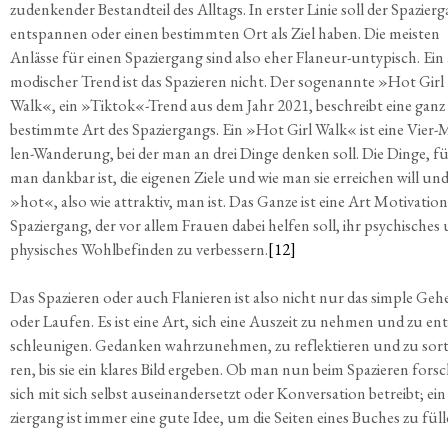
zu­den­ken­der Bestand­teil des All­tags. In ers­ter Linie soll der Spa­zier­
ent­span­nen oder einen bestimm­ten Ort als Ziel haben. Die meis­ten
Anläs­se für einen Spa­zier­gang sind also eher Fla­neur-unty­pisch. Ein 
mo­di­scher Trend ist das Spa­zie­ren nicht. Der soge­nann­te »Hot Girl
Walk«, ein »Tiktok«-Trend aus dem Jahr 2021, beschreibt eine ganz
bestimm­te Art des Spa­zier­gangs. Ein »Hot Girl Walk« ist eine Vier-
len-Wan­de­rung, bei der man an drei Din­ge den­ken soll. Die Din­ge, fü
man dank­bar ist, die eige­nen Zie­le und wie man sie errei­chen will un
»hot«, also wie attrak­tiv, man ist. Das Gan­ze ist eine Art Moti­va­tion
Spa­zier­gang, der vor allem Frau­en dabei hel­fen soll, ihr psy­chi­sches
phy­si­sches Wohl­be­fin­den zu ver­bes­sern.
[12]
Das Spa­zie­ren oder auch Fla­nie­ren ist also nicht nur das simp­le Geh
oder Lau­fen. Es ist eine Art, sich eine Aus­zeit zu neh­men und zu ent
schleu­ni­gen. Gedan­ken wahr­zu­neh­men, zu reflek­tie­ren und zu sor­t
ren, bis sie ein kla­res Bild erge­ben. Ob man nun beim Spa­zie­ren forsc
sich mit sich selbst aus­ein­an­der­setzt oder Kon­ver­sa­ti­on betreibt; ei
zier­gang ist immer eine gute Idee, um die Sei­ten eines Buches zu füll