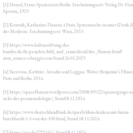
[1] Hes­sel, Franz: Spa­zie­ren in Ber­lin. Erschei­nungs­ort: Ver­lag Dr. Ha
Epstein, 1929.
[2] Kout­nik, Katha­ri­na: Fla­ne­rie à Paris. Spu­ren­su­che zu einer (Denk-)
der Moder­ne. Erschei­nungs­ort: Wien, 2015.
[3] https://www.kulturstiftung-des-
bundes.de/de/projekte/bild_und_raum/detail/der_flaneur.html?
utm_source=chatgpt.com Stand 26.01.2025
[4] Yaca­vo­ne, Kath­rin : Arca­des and Log­gi­as: Wal­ter Benjamin’s Flâ­neu
Paris and Ber­lin. 2014.
[5] https://spaceflaneur.wordpress.com/2008/09/22/spaziergange-au
sicht-der-promenadologie/, Stand 8.11.2024.
[6] https://www.deutschlandfunk.de/querfeldein-denken-mit-lucius-
burckhardt-1-3-von-der-100.html, Stand 18.11.2024.
[7] https://taz.de/!792161/, Stand 8.11.2024.