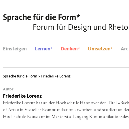
*
*
*
Einsteigen
Lernen
Denken
Umsetzen
Arc
Sprache für die Form
>
Friederike Lorenz
Autor
Friederike Lorenz
Frie­de­ri­ke Lorenz hat an der Hoch­schu­le Han­no­ver den Titel »Bach
of Arts« in Visu­el­ler Kom­mu­ni­ka­ti­on erwor­ben und stu­diert an de
Hoch­schu­le Kon­stanz im Mas­ter­stu­di­en­gang Kommunikationsdes