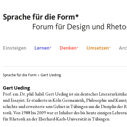
*
*
*
Einsteigen
Lernen
Denken
Umsetzen
Arc
Sprache für die Form
>
Gert Ueding
Gert Ueding
Prof. em. Dr. phil. habil. Gert Ueding ist ein deut­scher Lite­ra­tur­kri­ti­k
und Essay­ist. Er stu­dier­te in Köln Ger­ma­nis­tik, Phi­lo­so­phie und Kunst
schich­te und erwei­ter­te sein Gebiet in Tübin­gen um die Dis­zi­plin der 
to­rik. Von 1988 bis 2009 war er Inha­ber des bis heu­te ein­zi­gen Lehr­stu
für Rhe­to­rik an der Eber­hard-Karls-Uni­ver­si­tät in Tübingen.