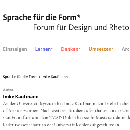
*
*
*
Einsteigen
Lernen
Denken
Umsetzen
Arc
Sprache für die Form
>
Imke Kaufmann
Autor
Imke Kaufmann
An der Uni­ver­si­tät Bay­reuth hat Imke Kauf­mann den Titel »Bache­
of Arts« erwor­ben. Nach wei­te­ren Stu­di­en­auf­ent­hal­ten an der Uni­
si­tät Frank­furt und dem
Dub­lin hat sie ihr Mas­ter­stu­di­um d
NCAD
Kul­tur­wis­sen­schaft an der Uni­ver­si­tät Koblenz abgeschlossen.