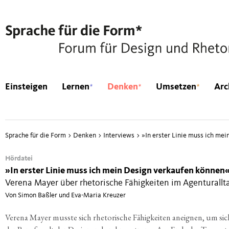
*
*
*
Einsteigen
Lernen
Denken
Umsetzen
Arc
Sprache für die Form
>
Denken
>
Interviews
>
»
In erster Linie muss ich me
Hördatei
»
In erster Linie muss ich mein Design verkaufen können
Verena Mayer über rhetorische Fähigkeiten im Agenturallt
Von Simon Baßler und Eva-Maria Kreuzer
Vere­na May­er muss­te sich rhe­to­ri­sche Fähig­kei­ten aneig­nen, um sic