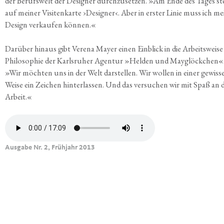
der Berufs­welt der Desi­gner durch­zu­set­zen. »Am Ende des Tages st
auf mei­ner Visi­ten­kar­te ›Desi­gner‹. Aber in ers­ter Linie muss ich me
Design ver­kau­fen können.«
Dar­über hin­aus gibt Vere­na May­er einen Ein­blick in die Arbeits­wei­s
Phi­lo­so­phie der Karls­ru­her Agen­tur »Hel­den und May­glöck­chen«
»Wir möch­ten uns in der Welt dar­stel­len. Wir wol­len in einer gewis­s
Wei­se ein Zei­chen hin­ter­las­sen. Und das ver­su­chen wir mit Spaß an 
Arbeit.«
Ausgabe Nr. 2, Frühjahr 2013