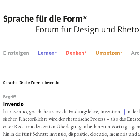
*
*
*
Einsteigen
Lernen
Denken
Umsetzen
Arc
Sprache für die Form
>
Inventio
Begriff
Inventio
lat. inven­tio; griech. heu­re­sis; dt. Fin­dungs­leh­re, Inven­ti­on
| |
In der 
si­schen Rhe­to­rik­leh­re wird der rhe­to­ri­sche Pro­zess – also das Ent­st
einer Rede von den ers­ten Über­le­gun­gen bis hin zum Vor­trag – gem
hin in die fünf Schrit­te inven­tio, dis­po­si­tio, elo­cu­tio, memo­ria und 