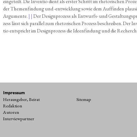
ein­ge­teilt. Die Inven­tio dient als ers­ter Schritt im rhe­to­ri­schen Pro­ze
der The­men­fin­dung und -ent­wick­lung sowie dem Auf­fin­den plau­si­
Argu­men­te.
| |
Der Design­pro­zess als Ent­wurfs- und Gestal­tungs­p
zess lässt sich par­al­lel zum rhe­to­ri­schen Pro­zess beschrei­ben. Der In
tio ent­spricht im Design­pro­zess die Ideen­fin­dung und die Recherch
Impressum
Herausgeber, Beirat
Sitemap
Redaktion
Autoren
Interviewpartner