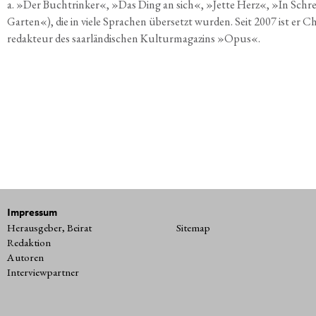
a. »Der Buch­trin­ker«, »Das Ding an sich«, »Jet­te Herz«, »In Schre
Gar­ten«), die in vie­le Spra­chen über­setzt wur­den. Seit 2007 ist er C
re­dak­teur des saar­län­di­schen Kul­tur­ma­ga­zins »Opus«.
Impressum
Herausgeber, Beirat
Sitemap
Redaktion
Autoren
Interviewpartner