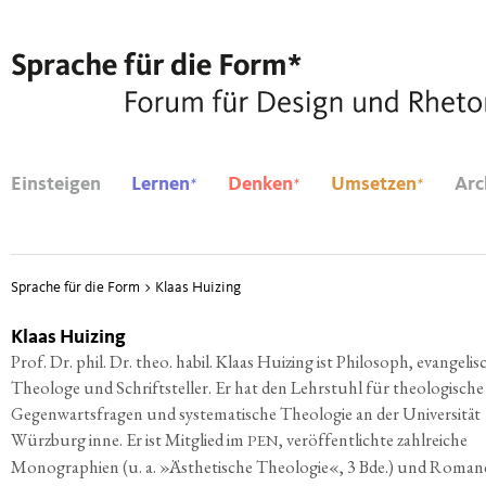
*
*
*
Einsteigen
Lernen
Denken
Umsetzen
Arc
Sprache für die Form
>
Klaas Huizing
Klaas Huizing
Prof. Dr. phil. Dr. theo. habil. Klaas Hui­zing ist Phi­lo­soph, evan­ge­li­
Theo­lo­ge und Schrift­stel­ler. Er hat den Lehr­stuhl für theo­lo­gi­sche
Gegen­warts­fra­gen und sys­te­ma­ti­sche Theo­lo­gie an der Uni­ver­si­tät
Würz­burg inne. Er ist Mit­glied im
, ver­öf­fent­lich­te zahl­rei­che
PEN
Mono­gra­phien (u. a. »Ästhe­ti­sche Theo­lo­gie«, 3 Bde.) und Roma­n