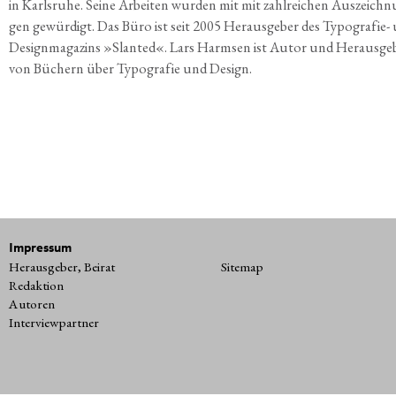
in Karls­ru­he. Sei­ne Arbei­ten wur­den mit mit zahl­rei­chen Aus­zeich­
gen gewür­digt. Das Büro ist seit 2005 Her­aus­ge­ber des Typo­gra­fie-
Design­ma­ga­zins »Slan­ted«. Lars Harm­sen ist Autor und Her­aus­ge­
von Büchern über Typo­gra­fie und Design.
Impressum
Herausgeber, Beirat
Sitemap
Redaktion
Autoren
Interviewpartner