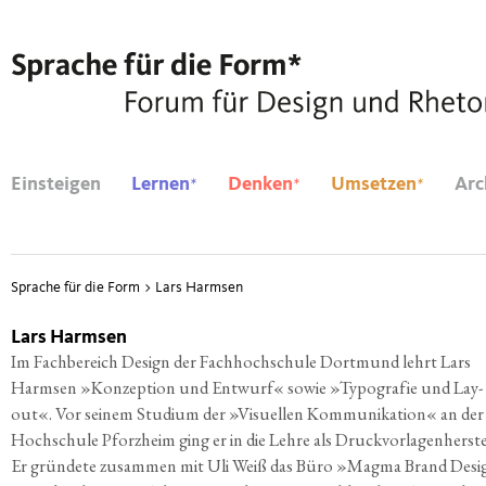
*
*
*
Einsteigen
Lernen
Denken
Umsetzen
Arc
Sprache für die Form
>
Lars Harmsen
Lars Harmsen
Im Fach­be­reich Design der Fach­hoch­schu­le Dort­mund lehrt Lars
Harm­sen »Kon­zep­ti­on und Ent­wurf« sowie »Typo­gra­fie und Lay­
out«. Vor sei­nem Stu­di­um der »Visu­el­len Kom­mu­ni­ka­ti­on« an der
Hoch­schu­le Pforz­heim ging er in die Leh­re als Druck­vor­la­gen­her­stel
Er grün­de­te zusam­men mit Uli Weiß das Büro »Mag­ma Brand Des