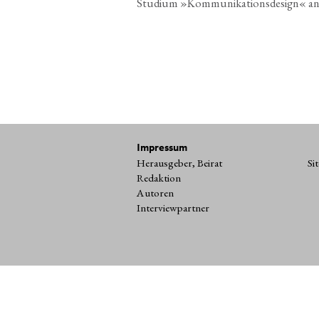
Stu­di­um »Kom­mu­ni­ka­ti­ons­de­sign« a
Impressum
Herausgeber, Beirat
Si
Redaktion
Autoren
Interviewpartner