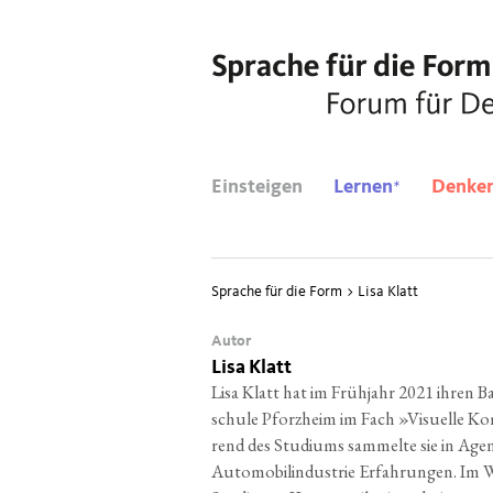
*
Einsteigen
Lernen
Denke
Sprache für die Form
>
Lisa Klatt
Autor
Lisa Klatt
Lisa Klatt hat im Früh­jahr 2021 ihren 
schu­le Pforz­heim im Fach »Visu­el­le Ko
rend des Stu­di­ums sam­mel­te sie in Agen­
Auto­mo­bil­in­dus­trie Erfah­run­gen. Im