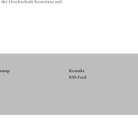
n der Hoch­schu­le Kon­stanz auf.
temap
Kontakt
RSS-Feed