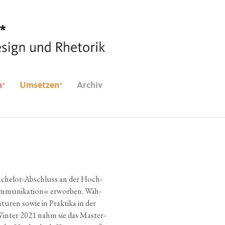
*
*
n
Umsetzen
Archiv
Bache­lor-Abschluss an der Hoch­
m­mu­ni­ka­ti­on« erwor­ben. Wäh­
tu­ren sowie in Prak­ti­ka in der
 Win­ter 2021 nahm sie das Mas­ter-