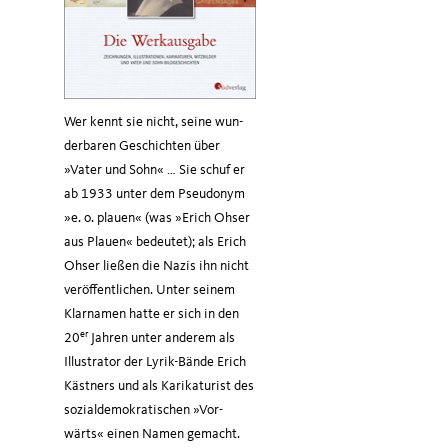
Wer kennt sie nicht, sei­ne wun­
der­ba­ren Geschich­ten über
»Vater und Sohn« … Sie schuf er
ab 1933 unter dem Pseud­onym
»e. o. plau­en« (was »Erich Ohser
aus Plau­en« bedeu­tet); als Erich
Ohser lie­ßen die Nazis ihn nicht
ver­öf­fent­li­chen. Unter sei­nem
Klar­na­men hat­te er sich in den
er
20
Jah­ren unter ande­rem als
Illus­tra­tor der Lyrik-Bän­de Erich
Ohser-Werk­aus­ga­be: Pari­ser Kaf­fee­ha
Käst­ners und als Kari­ka­tu­rist des
sozi­al­de­mo­kra­ti­schen »Vor­
wärts« einen Namen gemacht.