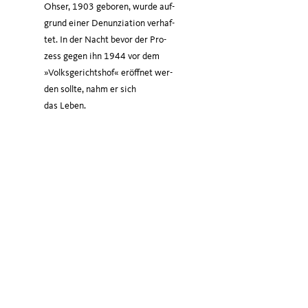
Ohser, 1903 gebo­ren, wur­de auf­
grund einer Denun­zia­ti­on ver­haf­
tet. In der Nacht bevor der Pro­
zess gegen ihn 1944 vor dem
»Volks­ge­richts­hof« eröff­net wer­
den soll­te, nahm er sich
das Leben.
ich Ohser – e.o.plauen Stiftung.