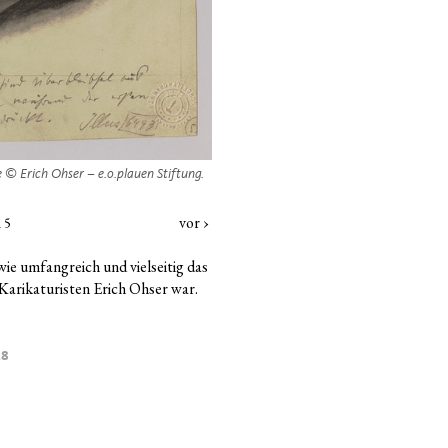
Ohser-Werk­aus­ga­be: Weib­li­cher Akt. © Er
ge © Erich Ohser – e.o.plauen Stiftung.
vor ›
 5
wie umfang­reich und viel­sei­tig das
Kari­ka­tu­ris­ten Erich Ohser war.
18