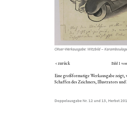
Ohser-Werk­aus­ga­be: Witz­bild – Karam­bou­la­
 e.o.plauen-Gesellschaft e.V.
‹ zurück
Bild
1
von
Eine groß­for­ma­ti­ge Werk­aus­ga­be zeigt, 
Schaf­fen des Zeich­ners, Illus­tra­tors und 
Doppelausgabe Nr. 12 und 13, Herbst 20