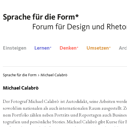
*
*
*
Einsteigen
Lernen
Denken
Umsetzen
Arc
Sprache für die Form
>
Michael Calabrò
Michael Calabrò
Der Foto­graf Micha­el Cala­b­rò ist Auto­di­dakt, sei­ne Arbei­ten wer­d
sowohl im natio­na­len als auch inter­na­tio­na­len Raum aus­ge­stellt. Z
nem Port­fo­lio zäh­len neben Por­träts und Repor­ta­gen auch Busi­ness
to­gra­fien und per­sön­li­che Sto­ries. Micha­el Cala­b­rò gibt Kur­se für