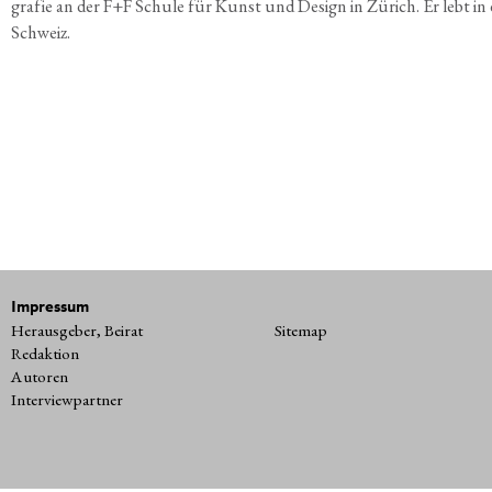
gra­fie an der F+F Schu­le für Kunst und Design in Zürich. Er lebt in
Schweiz.
Impressum
Herausgeber, Beirat
Sitemap
Redaktion
Autoren
Interviewpartner