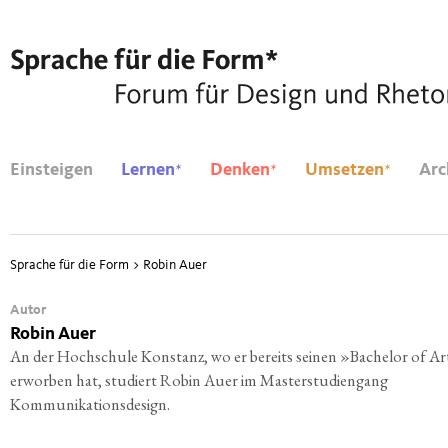
*
*
*
Einsteigen
Lernen
Denken
Umsetzen
Arc
Sprache für die Form
>
Robin Auer
Autor
Robin Auer
An der Hoch­schu­le Kon­stanz, wo er bereits sei­nen »Bache­lor of A
erwor­ben hat, stu­diert Robin Auer im Mas­ter­stu­di­en­gang
Kommunikationsdesign.