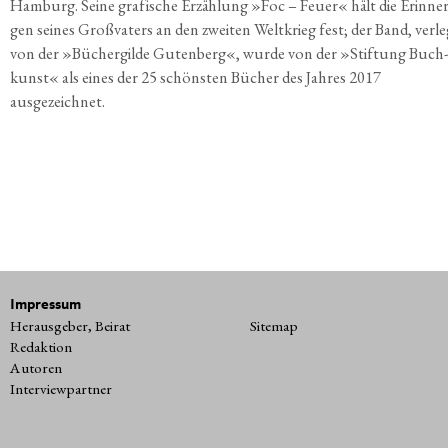
Ham­burg. Sei­ne gra­fi­sche Erzäh­lung »Foc – Feu­er« hält die Erin­ne­
gen sei­nes Groß­va­ters an den zwei­ten Welt­krieg fest; der Band, ver­l
von der »Bücher­gil­de Guten­berg«, wur­de von der »Stif­tung Buch­
kunst« als eines der 25 schöns­ten Bücher des Jah­res 2017
ausgezeichnet.
Impressum
Herausgeber, Beirat
Sitemap
Redaktion
Autoren
Interviewpartner