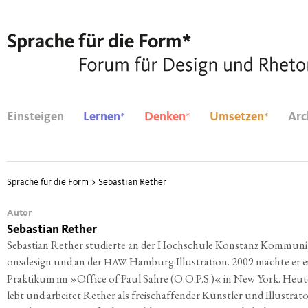
*
*
*
Einsteigen
Lernen
Denken
Umsetzen
Arc
Sprache für die Form
>
Sebastian Rether
Autor
Sebastian Rether
Sebas­ti­an Rether stu­dier­te an der Hoch­schu­le Kon­stanz Kom­mu­ni­k
ons­de­sign und an der
Ham­burg Illus­tra­ti­on. 2009 mach­te er e
HAW
Prak­ti­kum im »Office of Paul Sah­re (O.O.P.S.)« in New York. Heu­t
lebt und arbei­tet Rether als frei­schaf­fen­der Künst­ler und Illus­tra­to