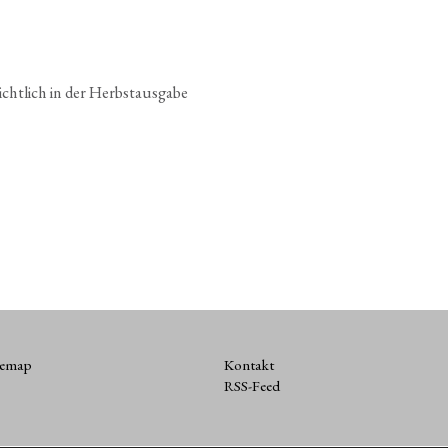
cht­lich in der Herbst­aus­ga­be
temap
Kontakt
RSS-Feed