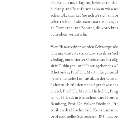
Die Kon­stan­zer Tagung beleuch­tet das Fe
bil­dung und Beruf unter einem wis­sen­sc
schen Blick­win­kel. Sie rich­tet sich an For­
schaft­li­chen Dis­kur­sen aus­tau­schen, 
an Dozen­ten und Bera­ter, die kor­rek­tes 
Schrei­ben vermitteln.
Vier Ple­nar­red­ner wer­den Schwer­punkt­r
The­ma »Inter­tex­tua­li­tät« aus ihrer Si
Ueding, eme­ri­tier­ter Ordi­na­ri­us für all
si­tät Tübin­gen und Her­aus­ge­ber des »H
Rhe­to­rik«; Prof. Dr. Mar­tin Lug­in­bühl
ger­ma­nis­ti­sche Lin­gu­is­tik an der Uni­ve
Lehr­stuhls für deut­sche Sprach­wis­sen­s
châ­tel; Prof. Dr. Mar­tin Hiel­scher, Pro­g
lag C. H. Beck in Mün­chen und Hono­rar­p
Bam­berg; Prof. Dr. Vol­ker Fried­rich, Pr
to­rik an der Hoch­schu­le Kon­stanz sowie
pro­fes­sio­nel­les Schrei­ben« (
), das 
IPS