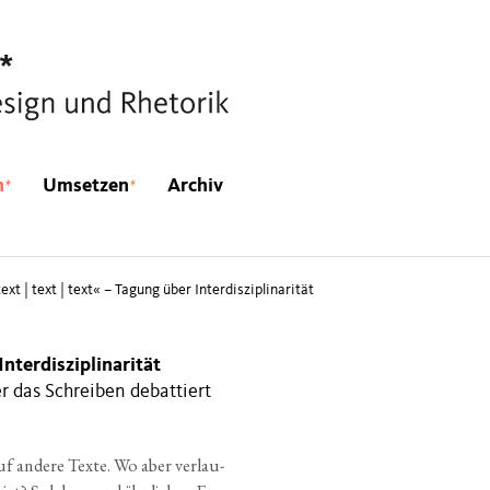
*
*
n
Umsetzen
Archiv
text | text | text« – Tagung über Interdisziplinarität
 Interdisziplinarität
r das Schreiben debattiert
f ande­re Tex­te. Wo aber ver­lau­