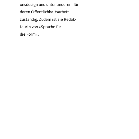
ons­de­sign und unter ande­rem für
deren Öffent­lich­keits­ar­beit
zustän­dig. Zudem ist sie Redak­
teu­rin von »Spra­che für
die Form«.