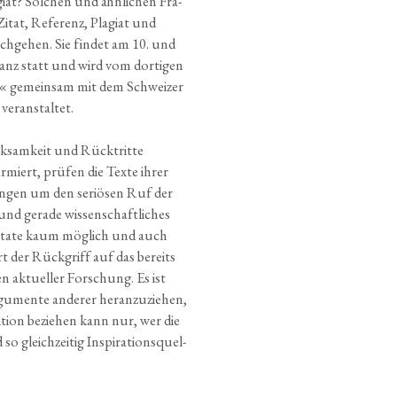
i­at? Sol­chen und ähn­li­chen Fra­
itat, Refe­renz, Pla­gi­at und
ach­ge­hen. Sie fin­det am 10. und
anz statt und wird vom dor­ti­gen
ben« gemein­sam mit dem Schwei­zer
 veranstaltet.
rk­sam­keit und Rück­trit­te
­miert, prü­fen die Tex­te ihrer
rin­gen um den seriö­sen Ruf der
und gera­de wis­sen­schaft­li­ches
Zita­te kaum mög­lich und auch
t der Rück­griff auf das bereits
n aktu­el­ler For­schung. Es ist
­men­te ande­rer her­an­zu­zie­hen,
ti­on bezie­hen kann nur, wer die
 gleich­zei­tig Inspi­ra­ti­ons­quel­