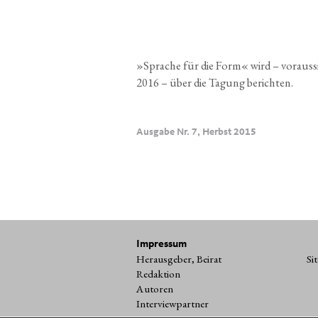
»
Spra­che für die Form« wird – vor­aus­si
2016 – über die Tagung berichten.
Ausgabe Nr. 7, Herbst 2015
Impressum
Herausgeber, Beirat
Si
Redaktion
Autoren
Interviewpartner