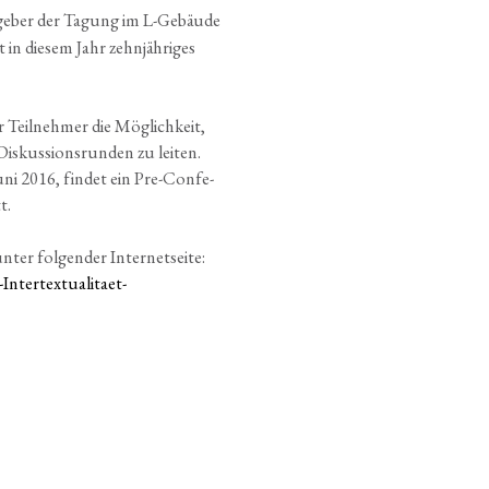
­ge­ber der Tagung im L-Gebäu­de
in die­sem Jahr zehn­jäh­ri­ges
Teil­neh­mer die Mög­lich­keit,
is­kus­si­ons­run­den zu lei­ten.
uni 2016, fin­det ein Pre-Con­fe­
t.
er fol­gen­der Inter­net­sei­te:
ntertextualitaet-