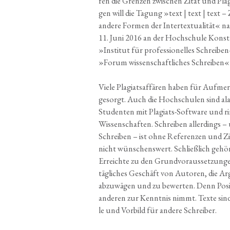
fen die Gren­zen zwi­schen Zitat und Pla­g
gen will die Tagung »text | text | text – Z
ande­re For­men der Inter­tex­tua­li­tät« n
11. Juni 2016 an der Hoch­schu­le Kon­st
»Insti­tut für pro­fes­sio­nel­les Schrei­
»Forum wis­sen­schaft­li­ches Schrei­ben«
Vie­le Pla­gi­ats­af­fä­ren haben für Auf­me
gesorgt. Auch die Hoch­schu­len sind alar
Stu­den­ten mit Pla­gi­ats-Soft­ware und 
Wis­sen­schaf­ten. Schrei­ben aller­dings – 
Schrei­ben – ist ohne Refe­ren­zen und 
nicht wün­schens­wert. Schließ­lich gehör
Erreich­te zu den Grund­vor­aus­set­zun­ge
täg­li­ches Geschäft von Autoren, die Argu
abzu­wä­gen und zu bewer­ten. Denn Posi­
ande­ren zur Kennt­nis nimmt. Tex­te sind so
le und Vor­bild für ande­re Schreiber.