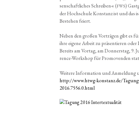
sen­schaft­li­ches Schrei­ben« (
) Gast
FWS
der Hoch­schu­le Kon­stanz ist und das ist 
Bestehen feiert.
Neben den gro­ßen Vor­trä­gen gibt es für 
ihre eige­ne Arbeit zu prä­sen­tie­ren oder D
Bereits am Vor­tag, am Don­ners­tag, 9. J
rence-Work­shop für Pro­mo­ven­den stat
Wei­te­re Infor­ma­ti­on und Anmel­dung unt
http://www.htwg-konstanz.de/Tagung-I
2016.7556.0.html