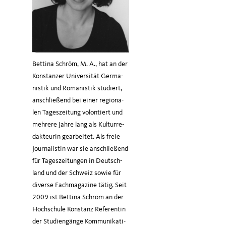
Bet­ti­na Schröm, M. A., hat an der
Kon­stan­zer Uni­ver­si­tät Ger­ma­
nis­tik und Roma­nis­tik stu­diert,
anschlie­ßend bei einer regio­na­
len Tages­zei­tung volon­tiert und
meh­re­re Jah­re lang als Kul­tur­re­
dak­teu­rin gear­bei­tet. Als freie
Jour­na­lis­tin war sie anschlie­ßend
für Tages­zei­tun­gen in Deutsch­
land und der Schweiz sowie für
diver­se Fach­ma­ga­zi­ne tätig. Seit
2009 ist Bet­ti­na Schröm an der
Hoch­schu­le Kon­stanz Refe­ren­tin
der Stu­di­en­gän­ge Kom­mu­ni­ka­ti­