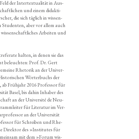
ld der Inter­tex­tua­li­tät in Aus­
haft­li­chen und einem didak­ti­
scher, die sich täg­lich in wis­sen­
an Stu­den­ten, aber vor allem auch
wis­sen­schaft­li­ches Arbei­ten und
e­fe­ra­te hal­ten, in denen sie das
cht beleuch­ten: Prof. Dr. Gert
­ge­mei­ne Rhe­to­rik an der Uni­ver­
is­to­ri­schen Wör­ter­buchs der
, ab Früh­jahr 2016 Pro­fes­sor für
r­si­tät Basel, bis dahin Inha­ber des
chaft an der Uni­ver­si­té de Neu­
ramm­lei­ter für Lite­ra­tur im Ver­
ro­fes­sor an der Uni­ver­si­tät
o­fes­sor für Schrei­ben und Rhe­
 Direk­tor des »Insti­tu­tes für
gemein­sam mit dem »Forum wis­