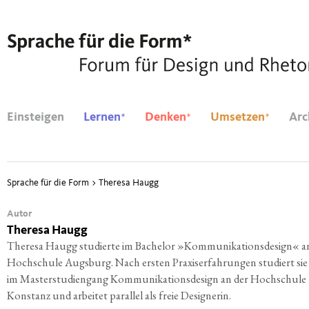
*
*
*
Einsteigen
Lernen
Denken
Umsetzen
Arc
Sprache für die Form
>
Theresa Haugg
Autor
Theresa Haugg
The­re­sa Haugg stu­dier­te im Bache­lor »Kom­mu­ni­ka­ti­ons­de­sign« a
Hoch­schu­le Augs­burg. Nach ers­ten Pra­xis­er­fah­run­gen stu­diert si
im Mas­ter­stu­di­en­gang Kom­mu­ni­ka­ti­ons­de­sign an der Hoch­schu­le
Kon­stanz und arbei­tet par­al­lel als freie Designerin.