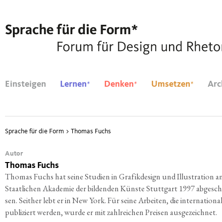
*
*
*
Einsteigen
Lernen
Denken
Umsetzen
Arc
Sprache für die Form
>
Thomas Fuchs
Autor
Thomas Fuchs
Tho­mas Fuchs hat sei­ne Stu­di­en in Gra­fik­de­sign und Illus­tra­ti­on a
Staat­li­chen Aka­de­mie der bil­den­den Küns­te Stutt­gart 1997 abge­sch
sen. Seit­her lebt er in New York. Für sei­ne Arbei­ten, die inter­na­tio­na
publi­ziert wer­den, wur­de er mit zahl­rei­chen Prei­sen ausgezeichnet.