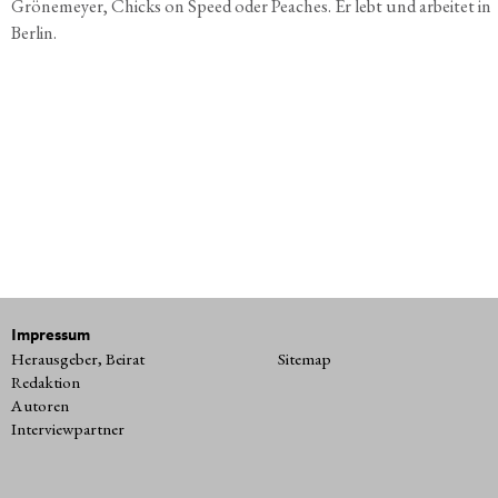
Grö­ne­mey­er, Chicks on Speed oder Pea­ches. Er lebt und arbei­tet in
Berlin.
Impressum
Herausgeber, Beirat
Sitemap
Redaktion
Autoren
Interviewpartner