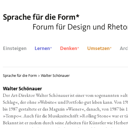
*
*
*
Einsteigen
Lernen
Denken
Umsetzen
Arc
Sprache für die Form
>
Walter Schönauer
Walter Schönauer
Der Art-Direk­tor Wal­ter Schö­nau­er ist einer vom soge­nann­ten »al
Schlag«, der ohne »Web­site« und Port­fo­lio gut leben kann. Von 19
bis 1987 gestal­te­te er das Maga­zin »Wie­ner«, danach, von 1987 bis 
»Tem­po«. Auch für die Musik­zeit­schrift »Rol­ling Stone« war er tät
Bekannt ist er zudem durch sei­ne Arbei­ten für Künst­ler wie Her­ber