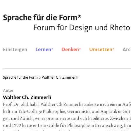
*
*
*
Einsteigen
Lernen
Denken
Umsetzen
Arc
Sprache für die Form
>
Walther Ch. Zimmerli
Autor
Walther Ch. Zimmerli
Prof. Dr. phil. habil. Walt­her Ch.Zimmerli stu­dier­te nach einem Auf­
halt am ­Yale-Col­lege Phi­lo­so­phie, Ger­ma­nis­tik und Anglis­tik in Göt
gen und Zürich, wo er pro­mo­vier­te und sich habi­li­tier­te. Zwi­schen
und 1999 hat­te er Lehr­stüh­le für Phi­lo­so­phie in Braun­schweig, Ba