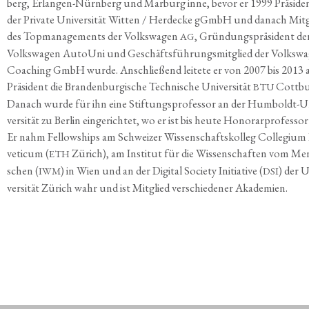
berg, Erlan­gen-Nürn­berg und Mar­burg inne, bevor er 1999 Prä­si­de
der Pri­va­te Uni­ver­si­tät Wit­ten / Her­decke gGmbH und danach Mit­
des Top­ma­nage­ments der Volks­wa­gen
, Grün­dungs­prä­si­dent de
AG
Volks­wa­gen Auto­Uni und Geschäfts­füh­rungs­mit­glied der Volks­wa
Coa­ching GmbH wur­de. Anschlie­ßend lei­te­te er von 2007 bis 2013 a
Prä­si­dent die Bran­den­bur­gi­sche Tech­ni­sche Uni­ver­si­tät
Cott­bu
BTU
Danach wur­de für ihn eine Stif­tungs­pro­fes­sor an der Hum­boldt-U
ver­si­tät zu Ber­lin ein­ge­rich­tet, wo er ist bis heu­te Hono­rar­pro­fes­sor 
Er nahm Fel­low­ships am Schwei­zer Wis­sen­schafts­kol­leg Col­le­gi­um
ve­ti­cum (
Zürich), am Insti­tut für die Wis­sen­schaf­ten vom Me
ETH
schen (
) in Wien und an der Digi­tal Socie­ty Initia­ti­ve (
) der U
IWM
DSI
ver­si­tät Zürich wahr und ist Mit­glied ver­schie­de­ner Akademien.