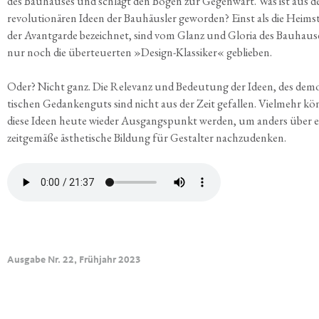
des Bau­hau­ses und schlägt den Bogen zur Gegen­wart. Was ist aus d
revo­lu­tio­nä­ren Ideen der Bau­häus­ler gewor­den? Einst als die Heim­st
der Avant­gar­de bezeich­net, sind vom Glanz und Glo­ria des Bau­hau­s
nur noch die über­teu­er­ten »Design-Klas­si­ker« geblieben.
Oder? Nicht ganz. Die Rele­vanz und Bedeu­tung der Ideen, des demo
ti­schen Gedan­ken­guts sind nicht aus der Zeit gefal­len. Viel­mehr kö
die­se Ideen heu­te wie­der Aus­gangs­punkt wer­den, um anders über e
zeit­ge­mä­ße ästhe­ti­sche Bil­dung für Gestal­ter nachzudenken.
Ausgabe Nr. 22, Frühjahr 2023