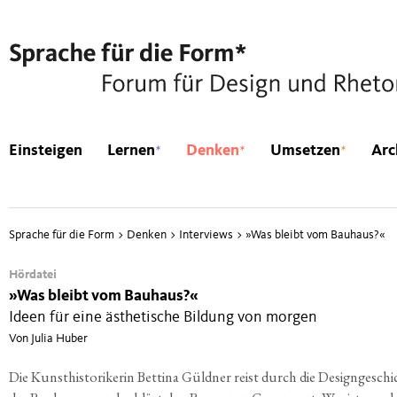
*
*
*
Einsteigen
Lernen
Denken
Umsetzen
Arc
Sprache für die Form
>
Denken
>
Interviews
>
»
Was bleibt vom Bauhaus?«
Hördatei
»
Was bleibt vom Bauhaus?«
Ideen für eine ästhetische Bildung von morgen
Von Julia Huber
Die Kunst­his­to­ri­ke­rin Bet­ti­na Güld­ner reist durch die Design­ge­schi