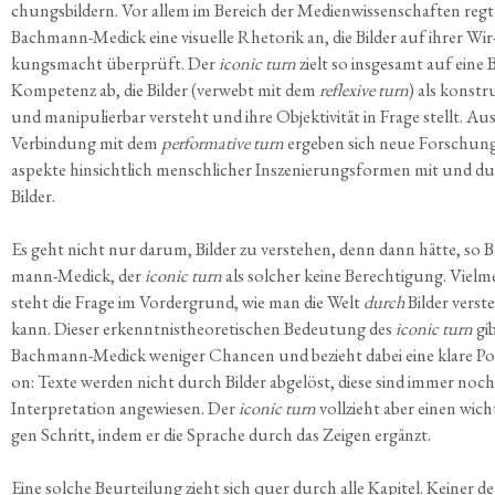
chungs­bil­dern. Vor allem im Bereich der Medi­en­wis­sen­schaf­ten regt
Bach­mann-Medick eine visu­el­le Rhe­to­rik an, die Bil­der auf ihrer Wir
kungs­macht über­prüft. Der
ico­nic turn
zielt so ins­ge­samt auf eine B
Kom­pe­tenz ab, die Bil­der (ver­webt mit dem
refle­xi­ve turn
) als kon­stru
und mani­pu­lier­bar ver­steht und ihre Objek­ti­vi­tät in Fra­ge stellt. Au
Ver­bin­dung mit dem
per­for­ma­ti­ve turn
erge­ben sich neue For­schung
aspek­te hin­sicht­lich mensch­li­cher Insze­nie­rungs­for­men mit und d
Bilder.
Es geht nicht nur dar­um, Bil­der zu ver­ste­hen, denn dann hät­te, so 
mann-Medick, der
ico­nic turn
als sol­cher kei­ne Berech­ti­gung. Viel­
steht die Fra­ge im Vor­der­grund, wie man die Welt
durch
Bil­der ver­st
kann. Die­ser erkennt­nis­theo­re­ti­schen Bedeu­tung des
ico­nic turn
gi
Bach­mann-Medick weni­ger Chan­cen und bezieht dabei eine kla­re Pos­t
on: Tex­te wer­den nicht durch Bil­der abge­löst, die­se sind immer noc
Inter­pre­ta­ti­on ange­wie­sen. Der
ico­nic turn
voll­zieht aber einen wich­t
gen Schritt, indem er die Spra­che durch das Zei­gen ergänzt.
Eine sol­che Beur­tei­lung zieht sich quer durch alle Kapi­tel. Kei­ner de