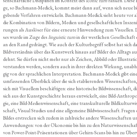
sen­schaft­li­che Dis­zi­pli­nen im Kon­text des
ico­nic turn
ran­ken. Die­se 
ge, so Bach­mann-Medick, kommt meist dann auf, wenn sich neue bi
ge­ben­de Ver­fah­ren ent­wi­ckeln. Bach­mann-Medick sieht heu­te vor 
die Kom­bi­na­ti­on von Bil­dern, Medi­en und gesell­schaft­li­chen Insze­ni
run­gen als Aus­lö­ser für eine erneu­te Hin­wen­dung zum Visu­el­len. 
ses wur­de im Zuge des
lin­gu­i­stic turn
in der west­li­chen Gesell­schaft
an den Rand gedrängt. Wie auch der Kul­tur­be­griff selbst hat sich d
Bild­ver­ständ­nis über das Kunst­werk hin­aus auf Bil­der des All­tags au
dehnt. Sie dür­fen nicht mehr nur als Zei­chen, Abbild oder Illus­tra­ti­
ver­stan­den wer­den, son­dern auch in ihrer direk­ten Wir­kung, unab­
gig von der sprach­li­chen Inter­pre­ta­ti­on. Bach­mann-Medick gibt ein
umfas­sen­den Über­blick über die sich eta­blie­ren­den Wis­sen­schaf­ten,
sich mit Visu­el­lem beschäf­ti­gen: eine his­to­ri­sche Bild­wis­sen­schaft, d
sich aus der Kunst­ge­schich­te her­aus ent­wi­ckelt, eine Bild-Anthro­po
gie, eine Bild-Medi­en­wis­sen­schaft, eine trans­kul­tu­rel­le Bild­kul­tur­wi
schaft, Visu­al Stu­dies und eine all­ge­mei­ne Bild­wis­sen­schaft. Fra­gen
Bil­des erstre­cken sich zudem in zahl­rei­che ande­re Wis­sen­schaf­ten 
Anwen­dun­gen: von der Öko­no­mie bis hin zu den Natur­wis­sen­schaf
von Power-Point-Prä­sen­ta­tio­nen über Gehirn-Scans bis hin zu Über­