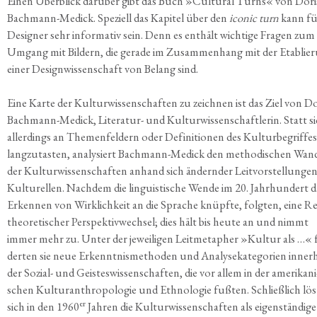
Einen Über­blick dar­über gibt das Buch »Cul­tu­ral Turns« von Dori
Bach­mann-Medick. Spe­zi­ell das Kapi­tel über den
ico­nic turn
kann fü
Desi­gner sehr infor­ma­tiv sein. Denn es ent­hält wich­ti­ge Fra­gen zum
Umgang mit Bil­dern, die gera­de im Zusam­men­hang mit der Eta­blie­
einer Design­wis­sen­schaft von Belang sind.
Eine Kar­te der Kul­tur­wis­sen­schaf­ten zu zeich­nen ist das Ziel von D
Bach­mann-Medick, Lite­ra­tur- und Kul­tur­wis­sen­schaft­le­rin. Statt s
aller­dings an The­men­fel­dern oder Defi­ni­tio­nen des Kul­tur­be­grif­fe
lang­zu­tas­ten, ana­ly­siert Bach­mann-Medick den metho­di­schen Wan­
der Kul­tur­wis­sen­schaf­ten anhand sich ändern­der Leit­vor­stel­lun­ge
Kul­tu­rel­len. Nach­dem die lin­gu­is­ti­sche Wen­de im 20. Jahr­hun­dert 
Erken­nen von Wirk­lich­keit an die Spra­che knüpf­te, folg­ten, eine Re
theo­re­ti­scher Per­spek­tiv­wech­sel; dies hält bis heu­te an und nimmt
immer mehr zu. Unter der jewei­li­gen Leit­me­ta­pher »Kul­tur als …« 
der­ten sie neue Erkennt­nis­me­tho­den und Ana­ly­se­ka­te­go­rien inner­
der Sozi­al- und Geis­tes­wis­sen­schaf­ten, die vor allem in der ame­ri­ka­ni
schen Kul­tur­anthro­po­lo­gie und Eth­no­lo­gie fuß­ten. Schließ­lich lös
er
sich in den 1960
Jah­ren die Kul­tur­wis­sen­schaf­ten als eigen­stän­di­g