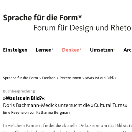
*
*
*
Einsteigen
Lernen
Denken
Umsetzen
Arc
Sprache für die Form
>
Denken
>
Rezensionen
>
»
Was ist ein Bild?«
Buchbesprechung
»
Was ist ein Bild?«
Doris Bachmann-Medick untersucht die »Cultural Turns«
Eine Rezension von Katharina Bergmann
In wel­chem Kon­text fin­det die aktu­el­le Dis­kus­si­on um das Bild stat