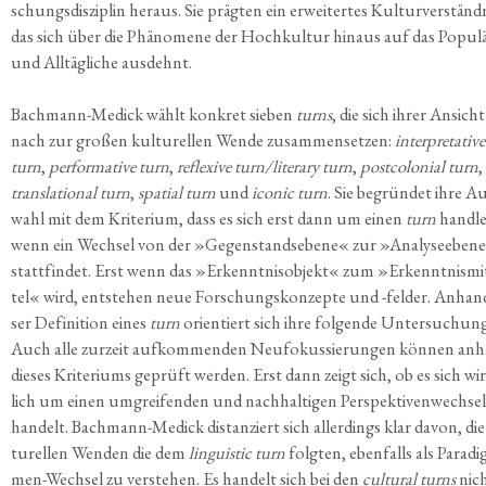
schungs­dis­zi­plin her­aus. Sie präg­ten ein erwei­ter­tes Kul­tur­ver­ständ­
das sich über die Phä­no­me­ne der Hoch­kul­tur hin­aus auf das Popu­lä
und All­täg­li­che ausdehnt.
Bach­mann-Medick wählt kon­kret sie­ben
turns
, die sich ihrer Ansicht
nach zur gro­ßen kul­tu­rel­len Wen­de zusam­men­set­zen:
inter­pre­ta­ti­ve
turn
,
per­for­ma­ti­ve turn
,
refle­xi­ve turn/literary turn
,
post­co­lo­ni­al turn
,
trans­la­tio­nal turn
,
spa­ti­al turn
und
ico­nic turn
. Sie begrün­det ihre Au
wahl mit dem Kri­te­ri­um, dass es sich erst dann um einen
turn
hand­le
wenn ein Wech­sel von der »Gegen­stands­ebe­ne« zur »Ana­ly­se­ebe­n
statt­fin­det. Erst wenn das »Erkennt­nis­ob­jekt« zum »Erkennt­nis­mi
tel« wird, ent­ste­hen neue For­schungs­kon­zep­te und -fel­der. Anhand
ser Defi­ni­ti­on eines
turn
ori­en­tiert sich ihre fol­gen­de Unter­su­chun
Auch alle zur­zeit auf­kom­men­den Neu­fo­kus­sie­run­gen kön­nen an
die­ses Kri­te­ri­ums geprüft wer­den. Erst dann zeigt sich, ob es sich wi
lich um einen umgrei­fen­den und nach­hal­ti­gen Per­spek­ti­ven­wech­sel
han­delt. Bach­mann-Medick distan­ziert sich aller­dings klar davon, die
tu­rel­len Wen­den die dem
lin­gu­i­stic turn
folg­ten, eben­falls als Para­di
men-Wech­sel zu ver­ste­hen. Es han­delt sich bei den
cul­tu­ral turns
nic