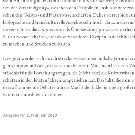
sie in Anleh­nung an Hart­mut Böh­me und Klaus Schwer­pe als »Med
um der Ver­stän­di­gung« zwi­schen den Dis­zi­pli­nen, ins­be­son­de­re zwi­
schen den Geis­tes- und Natur­wis­sen­schaf­ten. Daher wer­tet sie neu­
bio­lo­gi­sche und trans­kul­tu­rel­le Aspek­te sehr hoch. Ganz in die­sem 
ne ver­steht sie die
cul­tu­ral turns
als Über­set­zungs­pro­zes­se inner­hal
Kul­tur­wis­sen­schaf­ten, um die­se zu ande­ren Dis­zi­pli­nen anschluss­fä
zu machen und Brü­cken zu bauen.
Desi­gner wer­den sich durch stre­cken­wei­se umständ­li­che For­mu­lie­r
gen kämp­fen müs­sen, das wird aber belohnt: Mit einem bes­se­ren Ver
ständ­nis für die For­schungs­fra­gen, die (nicht nur) die Kul­tur­wis­sen
schaf­ten in den letz­ten Jah­ren umge­trie­ben hat. Das hilft, die nun w
der­auf­kom­men­de Debat­te um die Macht der Bil­der in einen grö­ße­r
Kon­text ein­ord­nen zu können.
Ausgabe Nr. 2, Frühjahr 2013