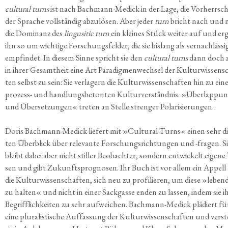
cul­tu­ral turns
ist nach Bach­mann-Medick in der Lage, die Vor­herr­sc
der Spra­che voll­stän­dig abzu­lö­sen. Aber jeder
turn
bricht nach und 
die Domi­nanz des
lin­gu­si­tic turn
ein klei­nes Stück wei­ter auf und er
ihn so um wich­ti­ge For­schungs­fel­der, die sie bis­lang als ver­nach­läs­si
emp­fin­det. In die­sem Sin­ne spricht sie den
cul­tu­ral turns
dann doch 
in ihrer Gesamt­heit eine Art Para­dig­men­wech­sel der Kul­tur­wis­sen­s
ten selbst zu sein: Sie ver­la­gern die Kul­tur­wis­sen­schaf­ten hin zu ei
pro­zess- und hand­lungs­be­ton­ten Kul­tur­ver­ständ­nis. »Über­lap­pun
und Über­set­zun­gen« tre­ten an Stel­le stren­ger Polarisierungen.
Doris Bach­mann-Medick lie­fert mit »Cul­tu­ral Turns« einen sehr d
ten Über­blick über rele­van­te For­schungs­rich­tun­gen und -fra­gen. S
bleibt dabei aber nicht stil­ler Beob­ach­ter, son­dern ent­wi­ckelt eige­n
sen und gibt Zukunfts­pro­gno­sen. Ihr Buch ist vor allem ein Appell
die Kul­tur­wis­sen­schaf­ten, sich neu zu pro­fi­lie­ren, um die­se »leben­
zu hal­ten« und nicht in einer Sack­gas­se enden zu las­sen, indem sie i
Begriff­lich­kei­ten zu sehr auf­wei­chen. Bach­mann-Medick plä­diert fü
eine plu­ra­lis­ti­sche Auf­fas­sung der Kul­tur­wis­sen­schaf­ten und ver­s