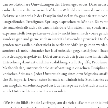
um revo­lu­tio­nä­re Umwäl­zun­gen des Theo­rie­ge­bäu­des. Dazu müss­t
ein­heit­li­ches kul­tur­wis­sen­schaft­li­ches Welt­bild erst ein­mal exis­tie­re
Sicht­wei­sen inner­halb der Dis­zi­plin sind viel zu frag­men­tiert um von
umgrei­fen­den Para­dig­men-Sprün­gen spre­chen zu kön­nen. Sie ver­s
die
turns
des­halb nicht als unum­kehr­ba­re Umwäl­zun­gen, son­dern a
expe­ri­men­tel­le Per­spek­ti­ven­wech­sel – nicht line­ar nach vor­ne gerich
son­dern gut und ger­ne auch in einer Kehrt­wen­dung zurück. Die fo
gen­den
turns
sol­len daher nicht in zeit­li­cher Abfol­ge gele­sen wer­den
son­dern als neben­ein­an­der her lau­fen­de, sich gegen­sei­tig beein­flus­s
For­schungs­per­spek­ti­ven. Dabei unter­sucht sie jeden
turn
hin­sicht­li
Ent­ste­hungs­kon­text und Her­aus­bil­dung, stellt Begrif­fe, Pro­ble­m
Metho­dik dar, unter­sucht die Aus­for­mung in ein­zel­nen Dis­zi­pli­ne
kri­ti­schen Stim­men. Jeder Unter­su­chung eines
turn
folgt eine aus­fü
che Biblio­gra­fie. Durch sei­ne for­ma­le und inhalt­li­che Struk­tur ist es
um mög­lich, ein­zel­ne Kapi­tel des Buches sepe­rat zu betrach­ten, z. 
sie als Unter­richts­ma­te­ri­al zu verwenden.
»
Was ist ein Bild?« ist die Leit­fra­ge, um die sich auf­kom­men­de bild­wi