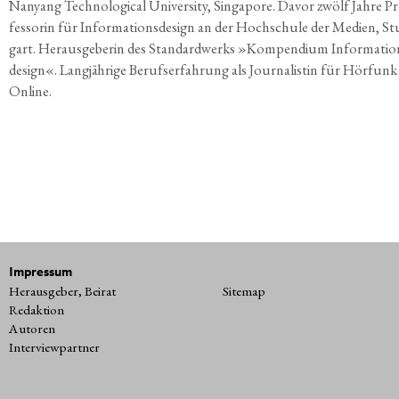
Nan­yang Tech­no­lo­gi­cal Uni­ver­si­ty, Sin­ga­po­re. Davor zwölf Jah­re P
fes­so­rin für Infor­ma­ti­ons­de­sign an der Hoch­schu­le der Medi­en, St
gart. Her­aus­ge­be­rin des Stan­dard­werks »Kom­pen­di­um Infor­ma­ti­o
de­sign«. Lang­jäh­ri­ge Berufs­er­fah­rung als Jour­na­lis­tin für Hör­fun
Online.
Impressum
Herausgeber, Beirat
Sitemap
Redaktion
Autoren
Interviewpartner