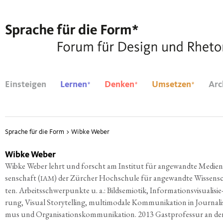
*
*
*
Einsteigen
Lernen
Denken
Umsetzen
Arc
Sprache für die Form
>
Wibke Weber
Wibke Weber
Wib­ke Weber lehrt und forscht am Insti­tut für ange­wand­te Medi­en­
sen­schaft (
) der Zür­cher Hoch­schu­le für ange­wand­te Wis­sen­s
IAM
ten. Arbeits­schwer­punk­te u. a.: Bild­se­mio­tik, Infor­ma­ti­ons­vi­sua­li­sie
rung, Visu­al Sto­rytel­ling, mul­ti­mo­da­le Kom­mu­ni­ka­ti­on in Jour­na­li
mus und Orga­ni­sa­ti­ons­kom­mu­ni­ka­ti­on. 2013 Gast­pro­fes­sur an de