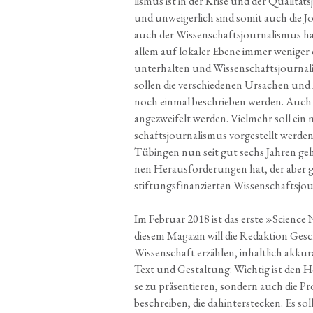
lis­mus ist in der Kri­se und der Qua­li­täts­
und unwei­ger­lich sind somit auch die Jour
auch der Wis­sen­schafts­jour­na­lis­mus 
allem auf loka­ler Ebe­ne immer weni­ger e
unter­hal­ten und Wis­sen­schafts­jour­na­lis
sol­len die ver­schie­de­nen Ursa­chen und 
noch ein­mal beschrie­ben wer­den. Auch so
ange­zwei­felt wer­den. Viel­mehr soll ein
schafts­jour­na­lis­mus vor­ge­stellt wer­de
Tübin­gen nun seit gut sechs Jah­ren geht
nen Her­aus­for­de­run­gen hat, der aber 
stif­tungs­fi­nan­zier­ten Wissenschaftsj
Im Febru­ar 2018 ist das ers­te »Sci­ence
die­sem Maga­zin will die Redak­ti­on Ges
Wis­sen­schaft erzäh­len, inhalt­lich akku­ra
Text und Gestal­tung. Wich­tig ist den He
se zu prä­sen­tie­ren, son­dern auch die Pr
beschrei­ben, die dahin­ter­ste­cken. Es sol