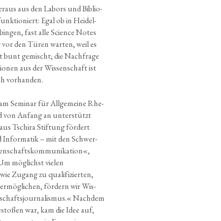
er­aus aus den Labors und Biblio­
k­tio­niert: Egal ob in Hei­del­
in­gen, fast alle Sci­ence Notes
r vor den Türen war­ten, weil es
st bunt gemischt; die Nach­fra­ge
io­nen aus der Wis­sen­schaft ist
ich vorhanden.
t am Semi­nar für All­ge­mei­ne Rhe­
ird von Anfang an unter­stützt
us Tschi­ra Stif­tung för­dert
d Infor­ma­tik – mit den Schwer­
n­schafts­kom­mu­ni­ka­ti­on«,
»Um mög­lichst vie­len
ie Zugang zu qua­li­fi­zier­ten,
 ermög­li­chen, för­dern wir Wis­
n­schafts­jour­na­lis­mus.« Nach­dem
 gesto­ßen war, kam die Idee auf,