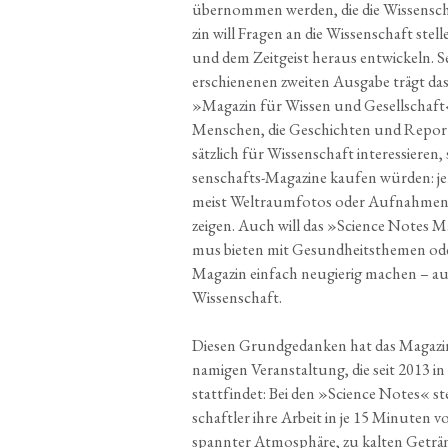
über­nom­men wer­den, die die Wis­sen­sc
zin will Fra­gen an die Wis­sen­schaft stel­
und dem Zeit­geist her­aus ent­wi­ckeln. 
erschie­ne­nen zwei­ten Aus­ga­be trägt d
»Maga­zin für Wis­sen und Gesell­schaft«
Men­schen, die Geschich­ten und Repor­
sätz­lich für Wis­sen­schaft inter­es­sie­ren
sen­schafts-Maga­zi­ne kau­fen wür­den: jen
meist Welt­raum­fo­tos oder Auf­nah­men
zei­gen. Auch will das »Sci­ence Notes Maga
mus bie­ten mit Gesund­heits­the­men od
Maga­zin ein­fach neu­gie­rig machen – au
Wissenschaft.
Die­sen Grund­ge­dan­ken hat das Maga­z
na­mi­gen Ver­an­stal­tung, die seit 2013 i
statt­fin­det: Bei den »Sci­ence Notes« st
schaft­ler ihre Arbeit in je 15 Minu­ten v
spann­ter Atmo­sphä­re, zu kal­ten Geträn