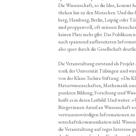
Die Wis­sen­schaft, so die Idee, kommt h
the­ken hin zu den Men­schen. Und das fun
berg, Ham­burg, Ber­lin, Leip­zig oder Tüb
sind prop­pen­voll, oft müs­sen Besu­che
kei­nen Platz mehr gibt. Das Publi­kum i
nach span­nend auf­be­rei­te­ten Infor­ma­t
also quer durch die Gesell­schaft deut­l
Die Ver­an­stal­tung ent­stand als Pro­jek
to­rik der Uni­ver­si­tät Tübin­gen und w
von der Klaus Tschi­ra Stif­tung. »Die Kla
Natur­wis­sen­schaf­ten, Mathe­ma­tik un
punk­ten Bil­dung, For­schung und Wis­se
heißt es in deren Leit­bild. Und wei­ter: 
Bürger:innen Anteil an Wis­sen­schaft sow
ver­trau­ens­wür­di­gen Infor­ma­tio­nen zu
sen­schafts­kom­mu­ni­ka­ti­on inkl. Wis­se
die Ver­an­stal­tung auf reges Inter­es­se