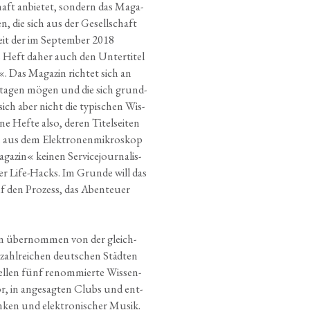
haft anbie­tet, son­dern das Maga­
len, die sich aus der Gesell­schaft
Seit der im Sep­tem­ber 2018
as Heft daher auch den Unter­ti­tel
. Das Maga­zin rich­tet sich an
ta­gen mögen und die sich grund­
, sich aber nicht die typi­schen Wis­
e Hef­te also, deren Titel­sei­ten
 aus dem Elek­tro­nen­mi­kro­skop
­zin« kei­nen Ser­vice­jour­na­lis­
er Life-Hacks. Im Grun­de will das
f den Pro­zess, das Aben­teu­er
in über­nom­men von der gleich­
n zahl­rei­chen deut­schen Städ­ten
el­len fünf renom­mier­te Wis­sen­
or, in ange­sag­ten Clubs und ent­
­ken und elek­tro­ni­scher Musik.