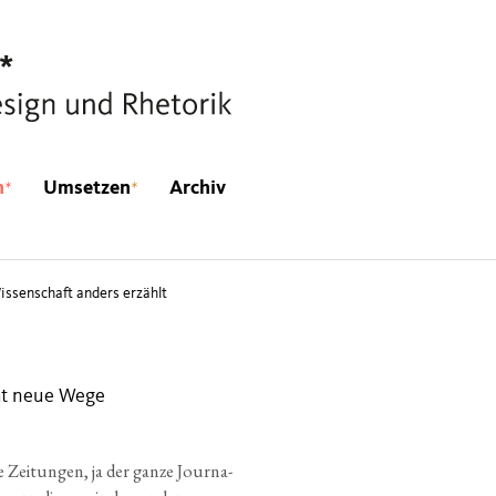
*
*
n
Umsetzen
Archiv
issenschaft anders erzählt
ht neue Wege
e Zei­tun­gen, ja der gan­ze Jour­na­