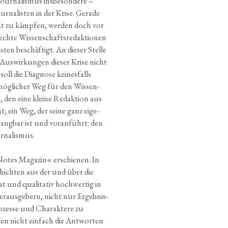
jour­na­lis­mus ins­be­son­de­re –
­na­lis­ten in der Kri­se. Gera­de
hat zu kämp­fen, wer­den doch vor
ch­te Wis­sen­schafts­re­dak­tio­nen
­ten beschäf­tigt. An die­ser Stel­le
Aus­wir­kun­gen die­ser Kri­se nicht
ll die Dia­gno­se kei­nes­falls
 mög­li­cher Weg für den Wis­sen­
n, den eine klei­ne Redak­ti­on aus
; ein Weg, der sei­ne ganz eige­
gang­bar ist und vor­an­führt: den
ournalismus.
 Notes Maga­zin« erschie­nen. In
chich­ten aus der und über die
t und qua­li­ta­tiv hoch­wer­tig in
r­aus­ge­bern, nicht nur Ergeb­nis­
o­zes­se und Cha­rak­te­re zu
­len nicht ein­fach die Ant­wor­ten