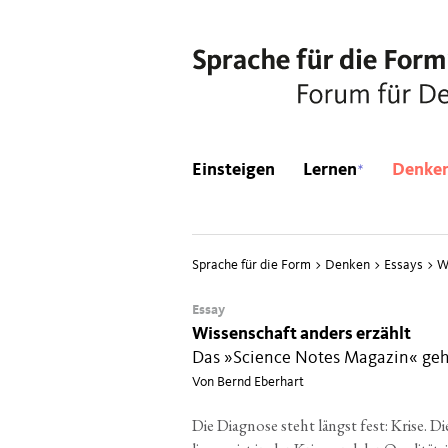
*
Einsteigen
Lernen
Denke
Sprache für die Form
>
Denken
>
Essays
>
W
Essay
Wissenschaft anders erzählt
Das »Science Notes Magazin« ge
Von Bernd Eberhart
Die Dia­gno­se steht längst fest: Kri­se. Di