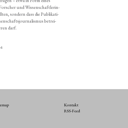
­tra­gen – etwa in Form eines
For­scher und Wis­sen­schaft­le­rin­
­ten, son­dern dass die Publi­ka­ti­
en­schafts­jour­na­lis­mus betrei­
e­ren darf.
24
temap
Kontakt
RSS-Feed