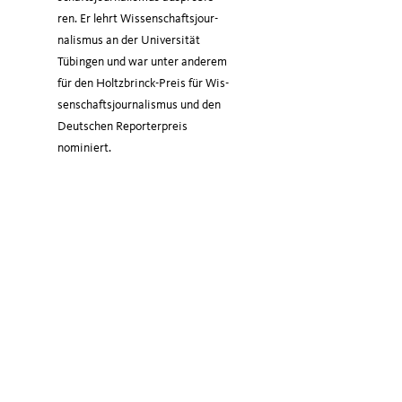
ren. Er lehrt Wis­sen­schafts­jour­
na­lis­mus an der Uni­ver­si­tät
Tübin­gen und war unter ande­rem
für den Holtz­brinck-Preis für Wis­
sen­schafts­jour­na­lis­mus und den
Deut­schen Repor­ter­preis
nominiert.