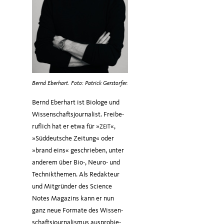
Bernd Eberhart. Foto: Patrick Gerstorfer.
Bernd Eber­hart ist Bio­lo­ge und
Wis­sen­schafts­jour­na­list. Frei­be­
ruf­lich hat er etwa für »
«,
ZEIT
»Süd­deut­sche Zei­tung« oder
»brand eins« geschrie­ben, unter
ande­rem über Bio-, Neu­ro- und
Tech­nik­the­men. Als Redak­teur
und Mit­grün­der des Sci­ence
Notes Maga­zins kann er nun
ganz neue For­ma­te des Wis­sen­
schafts­jour­na­lis­mus aus­pro­bie­