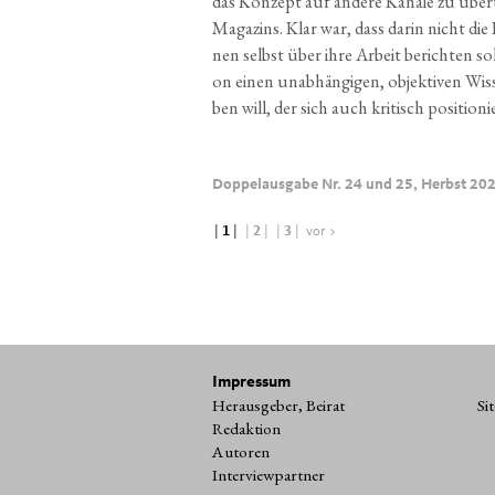
das Kon­zept auf ande­re Kanä­le zu über
Maga­zins. Klar war, dass dar­in nicht die 
nen selbst über ihre Arbeit berich­ten soll
on einen unab­hän­gi­gen, objek­ti­ven Wis­s
ben will, der sich auch kri­tisch posi­tio­ni
Doppelausgabe Nr. 24 und 25, Herbst 20
|
1
|
|
2
|
|
3
|
vor >
Impressum
Herausgeber, Beirat
Si
Redaktion
Autoren
Interviewpartner