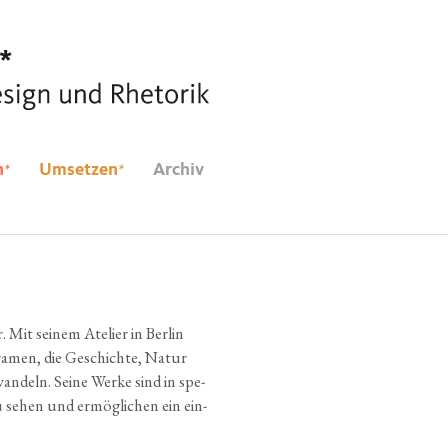
*
*
n
Umsetzen
Archiv
. Mit sei­nem Ate­lier in Ber­lin
oramen, die Geschich­te, Natur
an­deln. Sei­ne Wer­ke sind in spe­
zu sehen und ermög­li­chen ein ein­