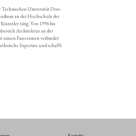
Tech­ni­schen Uni­ver­si­tät Dres­
u­di­um an der Hoch­schu­le der
er Künst­ler tätig. Von 1996 bis
­be­reich Archi­tek­tur an der
t sei­nen Pan­ora­men ver­bin­det
t­le­ri­sche Exper­ti­se und schafft
temap
Kontakt