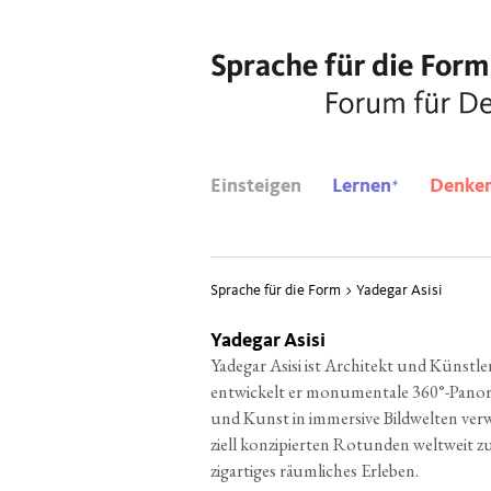
*
Einsteigen
Lernen
Denke
Sprache für die Form
>
Yadegar Asisi
Yadegar Asisi
Yade­gar Asi­si ist Archi­tekt und Künst­ler
ent­wi­ckelt er monu­men­ta­le 360°-Pan
und Kunst in immersi­ve Bild­wel­ten ver­w
zi­ell kon­zi­pier­ten Rotun­den welt­weit 
zig­ar­ti­ges räum­li­ches Erleben.