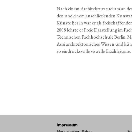
Nach einem Archi­tek­tur­stu­di­um an der 
den und einem anschlie­ßen­den Kunst­st
Küns­te Ber­lin war er als frei­schaf­fen­d
2008 lehr­te er Freie Dar­stel­lung im Fach
Tech­ni­schen Fach­hoch­schu­le Ber­lin. Mi
Asi­si archi­tek­to­ni­sches Wis­sen und küns
so ein­drucks­vol­le visu­el­le Erzählräume.
Impressum
Herausgeber, Beirat
Si