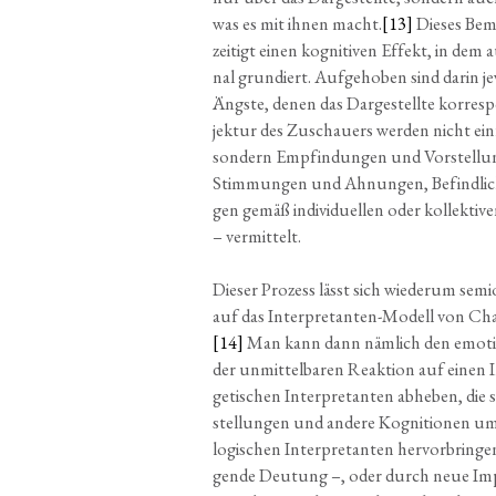
was es mit ihnen macht.
[13]
Die­ses Beme
zei­tigt einen kogni­ti­ven Effekt, in dem 
nal grun­diert. Auf­ge­ho­ben sind dar­in
Ängs­te, denen das Dar­ge­stell­te kor­re­s
jekt­ur des Zuschau­ers wer­den nicht ein
son­dern Emp­fin­dun­gen und Vor­stel­l
Stim­mun­gen und Ahnun­gen, Befind­lich­
gen gemäß indi­vi­du­el­len oder kol­lek­ti­
– vermittelt.
Die­ser Pro­zess lässt sich wie­der­um sem
auf das Inter­pre­tan­ten-Modell von Char
[14]
Man kann dann näm­lich den emo­tio­
der unmit­tel­ba­ren Reak­ti­on auf eine
ge­ti­schen Inter­pre­tan­ten abhe­ben, die
stel­lun­gen und ande­re Kogni­tio­nen u
logi­schen Inter­pre­tan­ten her­vor­brin­gen
gen­de Deu­tung –, oder durch neue Impu