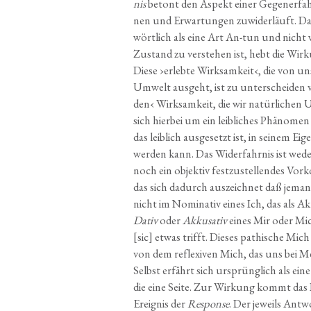
nis
betont den Aspekt einer Gegen­er­fah­
nen und Erwar­tun­gen zuwi­der­läuft. Das
wört­lich als eine Art An-tun und nicht wi
Zustand zu ver­ste­hen ist, hebt die Wir­k
Die­se ›erleb­te Wirk­sam­keit‹, die von uns
Umwelt aus­geht, ist zu unter­schei­den vo
den‹ Wirk­sam­keit, die wir natür­li­chen 
sich hier­bei um ein leib­li­ches Phä­no­me
das leib­lich aus­ge­setzt ist, in sei­nem 
wer­den kann. Das Wider­fahr­nis ist weder 
noch ein objek­tiv fest­zu­stel­len­des Vor
das sich dadurch aus­zeich­net daß jemand 
nicht im Nomi­na­tiv eines Ich, das als A
Dativ
oder
Akku­sa­tiv
eines Mir oder Mi
[sic] etwas trifft. Die­ses pathi­sche Mic
von dem refle­xi­ven Mich, das uns bei M
Selbst erfährt sich ursprüng­lich als ein
die eine Sei­te. Zur Wir­kung kommt das 
Ereig­nis der
Respon­se
. Der jeweils Ant­w