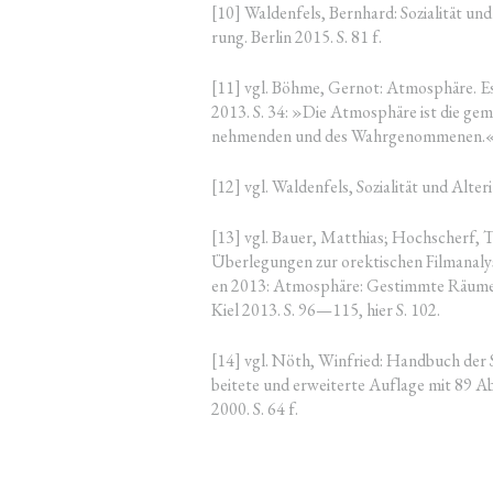
[10] Wal­den­fels, Bern­hard: Sozia­li­tät un
rung. Ber­lin 2015. S. 81 f.
[11] vgl. Böh­me, Ger­not: Atmo­sphä­re. Es
2013. S. 34: »Die Atmo­sphä­re ist die geme
neh­men­den und des Wahrgenommenen.
[12] vgl. Wal­den­fels, Sozia­li­tät und Alteri
[13] vgl. Bau­er, Mat­thi­as; Hoch­scherf, To
Über­le­gun­gen zur orek­ti­schen Film­ana­l
en 2013: Atmo­sphä­re: Gestimm­te Räu­me 
Kiel 2013. S. 96—115, hier S. 102.
[14] vgl. Nöth, Win­fried: Hand­buch der Se
bei­te­te und erwei­ter­te Auf­la­ge mit 89 A
2000. S. 64 f.