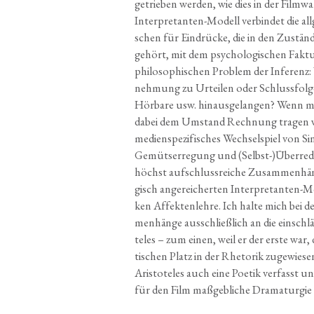
getrie­ben wer­den, wie dies in der Film
Inter­pre­tan­ten-Modell ver­bin­det die all­ge
schen für Ein­drü­cke, die in den Zustän­dig
gehört, mit dem psy­cho­lo­gi­schen Fak­t
phi­lo­so­phi­schen Pro­blem der Infe­renz
neh­mung zu Urtei­len oder Schluss­fol­ge­
Hör­ba­re usw. hin­aus­ge­lan­gen? Wenn m
dabei dem Umstand Rech­nung tra­gen will
medi­en­spe­zi­fi­sches Wech­sel­spiel von S
Gemüts­er­re­gung und (Selbst-)Überredu
höchst auf­schluss­rei­che Zusam­men­hän
gisch ange­rei­cher­ten Inter­pre­tan­ten-
ken Affek­ten­leh­re. Ich hal­te mich bei d
men­hän­ge aus­schließ­lich an die ein­schl
te­les – zum einen, weil er der ers­te war,
ti­schen Platz in der Rhe­to­rik zuge­wie­
Aris­to­te­les auch eine Poe­tik ver­fasst u
für den Film maß­geb­li­che Dra­ma­tur­gie