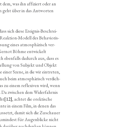
t dem, was ihn affi­ziert oder an
ten geht über in das Ant­wor­ten
ass sich die­se Ereig­nis-Beschrei­
eak­ti­on-Modell des Beha­vio­ris­
­sung eines atmo­sphä­risch ver­
 Ger­not Böh­me ent­wi­ckelt
doch eben­falls dadurch aus, dass es
tel­lung von Sub­jekt und Objekt
einer Sze­ne, in die wir ein­tre­ten,
 auch beim atmo­sphä­risch ver­dich­
das zu einem refle­xi­ven wird, wenn
d. Da zwi­schen dem Wider­fahr­nis
eht
[12]
, ach­tet die orek­ti­sche
men­te in einem Film, in denen das
us­setzt, damit sich die Zuschau­er
umin­dest für Augen­bli­cke nicht
ch dar­über nach­den­ken kön­nen,