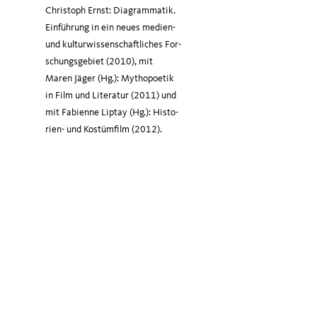
Chris­toph Ernst: Dia­gram­ma­tik.
Ein­füh­rung in ein neu­es medi­en-
und kul­tur­wis­sen­schaft­li­ches For­
schungs­ge­biet (2010), mit
Maren Jäger (Hg.): Mytho­poe­tik
in Film und Lite­ra­tur (2011) und
mit Fabi­en­ne Lip­tay (Hg.): His­to­
ri­en- und Kos­tüm­film (2012).