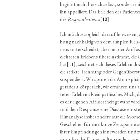
beginnt nicht bei sich selbst, son­dern mi
ihn appel­liert. Das Erlei­den des Pati­en­
des
Respon­den­ten
.«
[10]
Ich möch­te sogleich dar­auf hin­wei­sen, d
bung nach­hal­tig von dem simp­len Reiz-R
mus unter­schei­det, aber mit der Auf­fas
dich­te­ten Erle­bens über­ein­stimmt, die
hat
[11]
, zeich­net sich die­ses Erle­ben 
die strik­te Tren­nung oder Gegen­über­s
sus­pen­diert. Wir spü­ren die Atmo­sphä­re 
gera­de­zu kör­per­lich, wir erfah­ren uns
te­ten Erle­ben als ein pathi­sches Mich, 
es der eige­nen Affi­ziert­heit gewahr wir
und dem Respon­se eine Dia­sta­se ent­st
Film­ana­ly­se ins­be­son­de­re auf die Mo
Gesche­hen für eine kur­ze Zeit­span­ne a
ihrer Emp­fin­dun­gen inne­wer­den und z
nur über das Dar­ge­stell­te, son­dern au