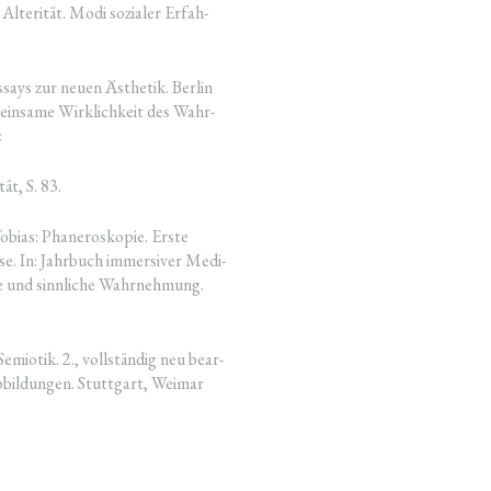
d Alteri­tät. Modi sozia­ler Erfah­
says zur neu­en Ästhe­tik. Ber­lin
in­sa­me Wirk­lich­keit des Wahr­
«
­tät, S. 83.
bi­as: Pha­nero­sko­pie. Ers­te
y­se. In: Jahr­buch immersi­ver Medi­
und sinn­li­che Wahr­neh­mung.
mio­tik. 2., voll­stän­dig neu bear­
bbil­dun­gen. Stutt­gart, Wei­mar