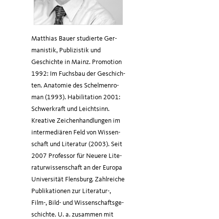
Mat­thi­as Bau­er stu­dier­te Ger­
ma­nis­tik, Publi­zis­tik und
Geschich­te in Mainz. Pro­mo­ti­on
1992: Im Fuchs­bau der Geschich­
ten. Ana­to­mie des Schel­men­ro­
man (1993). Habi­li­ta­ti­on 2001:
Schwer­kraft und Leicht­sinn.
Krea­ti­ve Zei­chen­hand­lun­gen im
inter­me­diä­ren Feld von Wis­sen­
schaft und Lite­ra­tur (2003). Seit
2007 Pro­fes­sor für Neue­re Lite­
ra­tur­wis­sen­schaft an der Euro­pa
Uni­ver­si­tät Flens­burg. Zahl­rei­che
Publi­ka­tio­nen zur Lite­ra­tur-,
Film-, Bild- und Wis­sen­schafts­ge­
schich­te. U. a. zusam­men mit