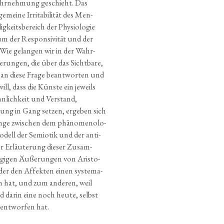
­wahr­neh­mung geschieht. Das
­mei­ne Irri­ta­bi­li­tät des Men­
­keits­be­reich der Phy­sio­lo­gie
um der Respon­si­vi­tät und der
: Wie gelan­gen wir in der Wahr­
run­gen, die über das Sicht­ba­re,
an die­se Fra­ge beant­wor­ten und
, dass die Küns­te ein jeweils
inn­lich­keit und Ver­stand,
ng in Gang set­zen, erge­ben sich
­ge zwi­schen dem phä­no­me­no­lo­
Modell der Semio­tik und der anti­
er Erläu­te­rung die­ser Zusam­
ä­gi­gen Äuße­run­gen von Aris­to­
 der den Affek­ten einen sys­te­ma­
sen hat, und zum ande­ren, weil
nd dar­in eine noch heu­te, selbst
 ent­wor­fen hat.