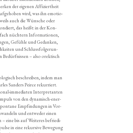
r­ken der eige­nen Affi­ziert­heit
auf­ge­ho­ben wird, was ihn emo­tio­
 jeweils auch die Wün­sche oder
pon­diert, das heißt: in der Kon­
­fach nüch­tern Infor­ma­tio­nen,
un­gen, Gefüh­le und Gedan­ken,
kei­ten und Schluss­fol­ge­run­
ven Bedürf­nis­sen – also orek­tisch
io­lo­gisch beschrei­ben, indem man
les San­ders Peirce rekur­riert.
nal-imme­dia­ten Inter­pre­tan­ten
n Impuls von den dyna­misch-ener­
 spon­ta­ne Emp­fin­dun­gen in Vor­
mwan­deln und ent­we­der einen
 – eine bis auf Wei­te­res befrie­di­
l­se in eine rekur­si­ve Bewe­gung