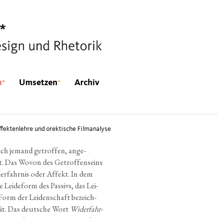
*
*
n
Umsetzen
Archiv
ffektenlehre und orektische Filmanalyse
ich jemand getrof­fen, ange­
lt. Das Wovon des Getrof­fen­seins
er­fahr­nis oder Affekt. In dem
 Lei­de­form des Pas­sivs, das Lei­
 Form der Lei­den­schaft bezeich­
­tät. Das deut­sche Wort
Wider­fahr­