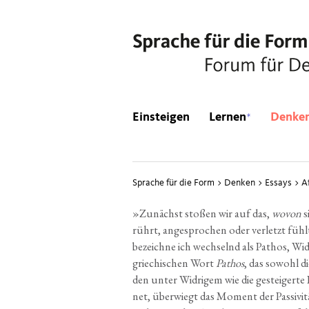
*
Einsteigen
Lernen
Denke
Sprache für die Form
>
Denken
>
Essays
>
A
»
Zunächst sto­ßen wir auf das,
wovon
s
rührt, ange­spro­chen oder ver­letzt füh
bezeich­ne ich wech­selnd als Pathos, Wid
grie­chi­schen Wort
Pathos
, das sowohl die
den unter Wid­ri­gem wie die gestei­ger­te
net, über­wiegt das Moment der Pas­si­vi