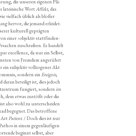
rung, die unse­ren eige­nen Plä­
 latei­ni­sche Wort
Affekt
, das
e viel­fach üblich als blo­ßer
ung her­vor, die jemand erlei­det.
e­rer kul­tu­rell gepräg­ten
n einer ›objek­tiv statt­fin­den­
Ursa­chen zuschrei­ben. Es han­delt
n par excel­lence, da nur ein Selbst,
Eigens­ten von Frem­dem ange­rührt
ein sub­jek­tiv voll­zo­ge­ner Akt
­komm­nis, son­dern ein
Ereig­nis
,
dar­an betei­ligt ist, dies jedoch
kt­zen­trum fun­giert, son­dern
im
ch, dem etwas zustößt oder die
h ist also wohl zu unter­schei­den
ead begeg­net. Das betrof­fe­ne
e Art
Pati­ent
. / Doch dies ist nur
Pathos in einem gegen­läu­fi­gen
or­ten­de beginnt selbst, aber