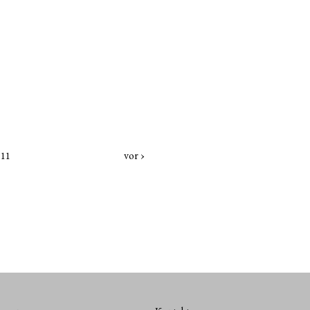
vor ›
 11