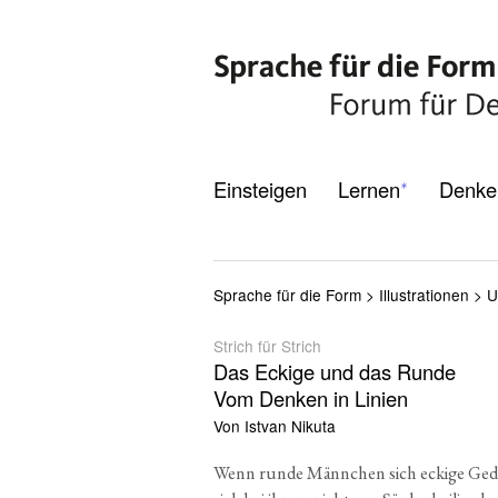
Einsteigen
Lernen
Denke
*
Sprache für die Form
>
Illustrationen
>
U
Strich für Strich
Das Eckige und das Runde
Vom Denken in Linien
Von Istvan Nikuta
Wenn run­de Männ­chen sich ecki­ge Ge