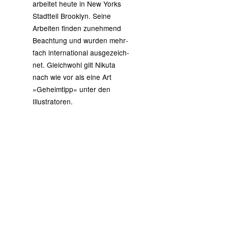
arbei­tet heu­te in New Yorks
Stadt­teil Brook­lyn. Sei­ne
Arbei­ten fin­den zuneh­mend
Beach­tung und wur­den mehr­
fach inter­na­tio­nal aus­ge­zeich­
net. Gleich­wohl gilt Niku­ta
nach wie vor als eine Art
»Geheim­tipp« unter den
Illustratoren.