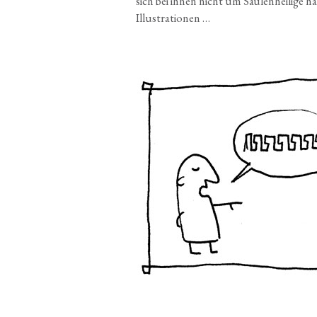
sich bei ihnen nicht um Säu­len­hei­li­ge ha
Illustrationen …