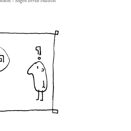
n­deln – zei­gen Ist­van Niku­tas