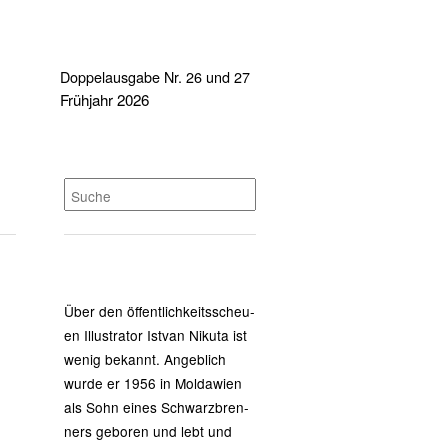
Doppelausgabe Nr. 26 und 27
Frühjahr 2026
Über den öffent­lich­keits­scheu­
en Illus­tra­tor Ist­van Niku­ta ist
wenig bekannt. Angeb­lich
wur­de er 1956 in Mol­da­wi­en
als Sohn eines Schwarz­bren­
ners gebo­ren und lebt und