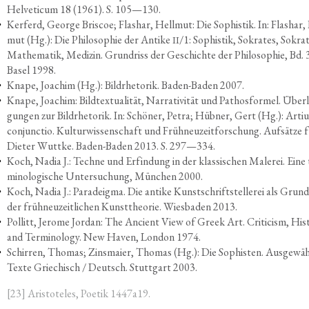
Hel­ve­ti­cum 18 (1961). S. 105—130.
Kerferd, Geor­ge Bris­coe; Flas­har, Hell­mut: Die Sophis­tik. In: Flas­har,
mut (Hg.): Die Phi­lo­so­phie der Anti­ke
/1: Sophis­tik, Sokra­tes, Sokra­t
II
Mathe­ma­tik, Medi­zin. Grund­riss der Geschich­te der Phi­lo­so­phie, Bd. 
Basel 1998.
Kna­pe, Joa­chim (Hg.): Bild­rhe­to­rik. Baden-Baden 2007.
Kna­pe, Joa­chim: Bild­tex­tua­li­tät, Nar­ra­ti­vi­tät und Pathos­for­mel. Über­
gun­gen zur Bild­rhe­to­rik. In: Schö­ner, Petra; Hüb­ner, Gert (Hg.): Arti
con­junc­tio. Kul­tur­wis­sen­schaft und Früh­neu­zeit­for­schung. Auf­sät­ze 
Die­ter Wut­t­ke. Baden-Baden 2013. S. 297—334.
Koch, Nadia J.: Tech­ne und Erfin­dung in der klas­si­schen Male­rei. Eine 
mi­no­lo­gi­sche Unter­su­chung, Mün­chen 2000.
Koch, Nadia J.: Parad­eig­ma. Die anti­ke Kunst­schrift­stel­le­rei als Grund­
der früh­neu­zeit­li­chen Kunst­theo­rie. Wies­ba­den 2013.
Pol­litt, Jero­me Jor­dan: The Anci­ent View of Greek Art. Cri­ti­cism, Hist
and Ter­mi­no­lo­gy. New Haven, Lon­don 1974.
Schir­ren, Tho­mas; Zins­mai­er, Tho­mas (Hg.): Die Sophis­ten. Aus­ge­wäh
Tex­te Grie­chisch / Deutsch. Stutt­gart 2003.
[23] Aris­to­te­les, Poe­tik 1447a19.