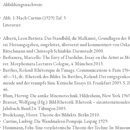
Abbil­dungs­nach­weis:
Abb. 1: Nach Cur­ti­us (1929) Taf. 5
Lite­ra­tur:
Alber­ti, Leon Bat­tis­ta: Das Stand­bild, die Mal­kunst, Grund­la­gen der 
rei. Her­aus­ge­ge­ben, ein­ge­lei­tet, über­setzt und kom­men­tiert von Oska
Bät­sch­mann und Chris­toph Schäub­lin. Darm­stadt 2000.
Bar­ba­ne­ra, Mar­cel­lo: The Envy of Daeda­lus. Essay on the Artist as Mu
rer. Mor­pho­ma­ta Lec­tures Colo­gne, 4. Mün­chen 2013.
Bar­thes, Roland: Rhé­to­ri­que de l’i­mage. Com­mu­ni­ca­ti­ons 4. Paris 1964
40—51; dt.: Rhe­to­rik des Bil­des. In: Bar­thes, Roland: Der ent­ge­gen­k
men­de und der stump­fe Sinn. Kri­ti­sche Essays
. Frank­furt 2005. S.
III
46.
Blum, Her­wig: Die anti­ke Mne­mo­tech­nik. Hil­des­heim, New York 1969
Bras­sat, Wolf­gang (Hg.): Bild-Rhe­to­rik. Rhe­to­rik – ein inter­na­tio­na­les
Jahr­buch. Band 24. Tübin­gen 2005.
Bre­de­kamp, Horst: Theo­rie des Bild­akts. Ber­lin 2010.
Cur­ti­us, Lud­wig: Die Wand­ma­le­rei Pom­pe­jis. Leip­zig 1929.
Hei­ni­mann, Felix: Eine vor­pla­to­ni­sche Theo­rie der Tech­ne. In: Muse­u