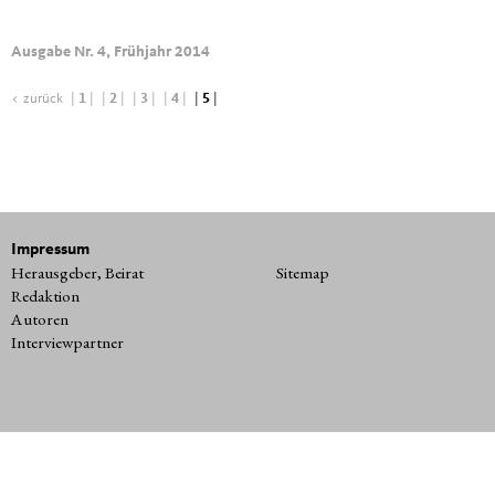
Ausgabe Nr. 4, Frühjahr 2014
< zurück
|
1
|
|
2
|
|
3
|
|
4
|
|
5
|
Impressum
Herausgeber, Beirat
Sitemap
Redaktion
Autoren
Interviewpartner