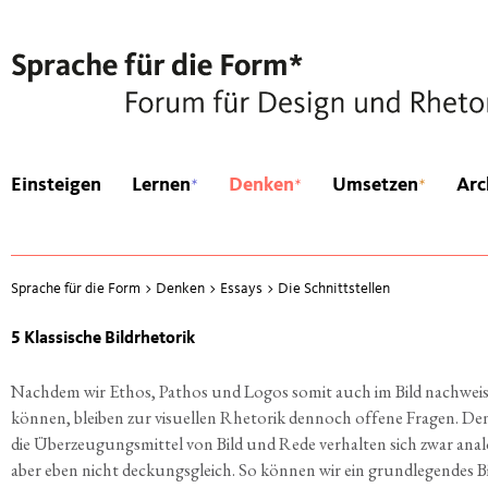
*
*
*
Einsteigen
Lernen
Denken
Umsetzen
Arc
Sprache für die Form
>
Denken
>
Essays
>
Die Schnittstellen
5 Klas­si­sche Bildrhetorik
Nach­dem wir Ethos, Pathos und Logos somit auch im Bild nach­wei­
kön­nen, blei­ben zur visu­el­len Rhe­to­rik den­noch offe­ne Fra­gen. D
die Über­zeu­gungs­mit­tel von Bild und Rede ver­hal­ten sich zwar ana­
aber eben nicht deckungs­gleich. So kön­nen wir ein grund­le­gen­des Bi