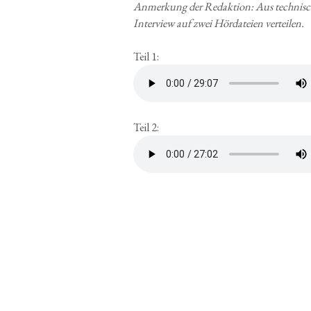
Anmer­kung der Redak­ti­on: Aus tech­ni­s
Inter­view auf zwei Hör­da­tei­en verteilen.
Teil 1:
Teil 2: