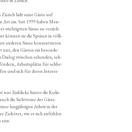
e Kuh« in Zürich.
 Zürich lädt sei­ne Gäs­te auf
en Art ein. Seit 1999 haben Men­
r wich­tigs­ten Sin­ne zu ver­zich­
t kön­nen sie die Spei­sen in völ­li­
re ande­ren Sin­ne kon­zen­trie­ren.
ht nur, den Gäs­ten ein beson­de­
n Dia­log zwi­schen sehen­den, seh­
ör­dern, Arbeits­plät­ze für seh­be­
­fen und sich für deren Inter­es­
 nur Ein­bli­cke hin­ter die Kulis­
uch die Sicht­wei­se der Gäs­te.
ner lang­jäh­ri­gen Arbeit in der
r Zuhö­rer, wie es sich anfüh­len
 sein.