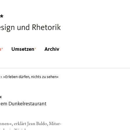
*
*
n
Umsetzen
Archiv
>
»
Erleben dürfen, nichts zu sehen«
«
inem Dunkelrestaurant
­nen«, erklärt Jean Bal­do, Mit­ar­