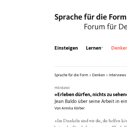
*
Einsteigen
Lernen
Denke
Sprache für die Form
>
Denken
>
Interviews
Hördatei
»
Erleben dürfen, nichts zu sehen
Jean Baldo über seine Arbeit in e
Von Annika Körber
»
Im Dun­keln sind wir die, die hel­fen kön