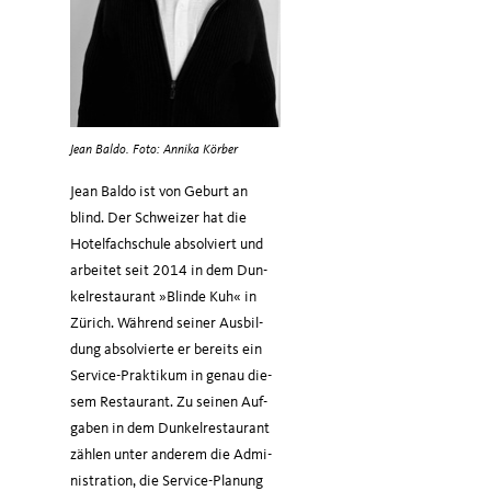
Jean Baldo. Foto: Annika Körber
Jean Bal­do ist von Geburt an
blind. Der Schwei­zer hat die
Hotel­fach­schu­le absol­viert und
arbei­tet seit 2014 in dem Dun­
kel­re­stau­rant »Blin­de Kuh« in
Zürich. Wäh­rend sei­ner Aus­bil­
dung absol­vier­te er bereits ein
Ser­vice-Prak­ti­kum in genau die­
sem Restau­rant. Zu sei­nen Auf­
ga­ben in dem Dun­kel­re­stau­rant
zäh­len unter ande­rem die Admi­
nis­tra­ti­on, die Ser­vice-Pla­nung