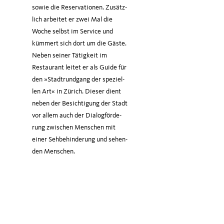
sowie die Reser­va­tio­nen. Zusätz­
lich arbei­tet er zwei Mal die
Woche selbst im Ser­vice und
küm­mert sich dort um die Gäs­te.
Neben sei­ner Tätig­keit im
Restau­rant lei­tet er als Gui­de für
den »Stadt­rund­gang der spe­zi­el­
len Art« in Zürich. Die­ser dient
neben der Besich­ti­gung der Stadt
vor allem auch der Dia­log­för­de­
rung zwi­schen Men­schen mit
einer Seh­be­hin­de­rung und sehen­
den Menschen.