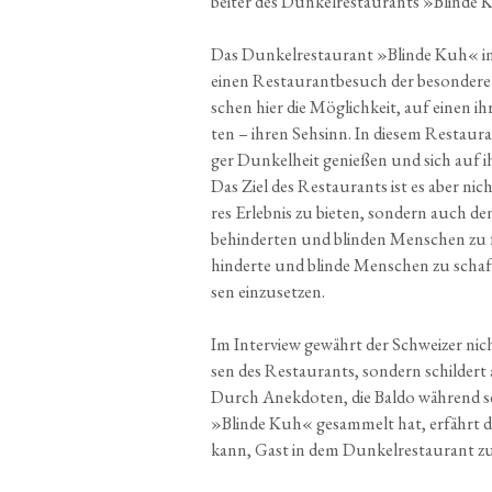
bei­ter des Dun­kel­re­stau­rants »Blin­d
Das Dun­kel­re­stau­rant »Blin­de Kuh« in
einen Restau­rant­be­such der beson­de­r
schen hier die Mög­lich­keit, auf einen ihre
ten – ihren Seh­sinn. In die­sem Restau­ran
ger Dun­kel­heit genie­ßen und sich auf ih
Das Ziel des Restau­rants ist es aber nic
res Erleb­nis zu bie­ten, son­dern auch de
be­hin­der­ten und blin­den Men­schen zu f
hin­der­te und blin­de Men­schen zu schaf
sen einzusetzen.
Im Inter­view gewährt der Schwei­zer nicht
sen des Restau­rants, son­dern schil­dert a
Durch Anek­do­ten, die Bal­do wäh­rend sei­
»Blin­de Kuh« gesam­melt hat, erfährt de
kann, Gast in dem Dun­kel­re­stau­rant zu