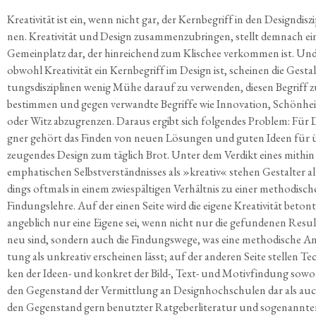
Krea­ti­vi­tät ist ein, wenn nicht gar, der Kern­be­griff in den Design­dis­zi­
nen. Krea­ti­vi­tät und Design zusam­men­zu­brin­gen, stellt dem­nach e
Gemein­platz dar, der hin­rei­chend zum Kli­schee ver­kom­men ist. Un
obwohl Krea­ti­vi­tät ein Kern­be­griff im Design ist, schei­nen die Gestal
tungs­dis­zi­pli­nen wenig Mühe dar­auf zu ver­wen­den, die­sen Begriff 
bestim­men und gegen ver­wand­te Begrif­fe wie Inno­va­ti­on, Schön­hei
oder Witz abzu­gren­zen. Dar­aus ergibt sich fol­gen­des Pro­blem: Für 
gner gehört das Fin­den von neu­en Lösun­gen und guten Ideen für 
zeu­gen­des Design zum täg­lich Brot. Unter dem Ver­dikt eines mit­hin
empha­ti­schen Selbst­ver­ständ­nis­ses als »krea­tiv« ste­hen Gestal­ter al
dings oft­mals in einem zwie­späl­ti­gen Ver­hält­nis zu einer metho­di­sc
Fin­dungs­leh­re. Auf der einen Sei­te wird die eige­ne Krea­ti­vi­tät betont
angeb­lich nur eine Eige­ne sei, wenn nicht nur die gefun­de­nen Resul­
neu sind, son­dern auch die Fin­dungs­we­ge, was eine metho­di­sche An
tung als unkrea­tiv erschei­nen lässt; auf der ande­ren Sei­te stel­len Tec
ken der Ideen- und kon­kret der Bild-, Text- und Motiv­fin­dung sowo
den Gegen­stand der Ver­mitt­lung an Design­hoch­schu­len dar als au
den Gegen­stand gern benutz­ter Rat­ge­ber­li­te­ra­tur und soge­nann­te