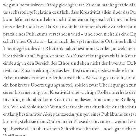
weg mit per­sua­si­vem Erfolg gleich­ge­setzt. Zudem macht gera­de Mat
us sechs­stel­li­ge Rela­ti­on deut­lich, dass Krea­ti­vi­tät allein über das Pu
kum defi­niert ist und eben nicht über einen Eigen­schaft eines Indi­vi­
ums oder Pro­duk­tes. Da Krea­ti­vi­tät hier immer als eine Zuschrei­bu
pra­xis eines Publi­kums ver­stan­den wird – und eben nicht als eine Ei
schaft eines Ora­tors – kann auch der sys­te­ma­ti­sche Ort inner­halb d
Theo­rie­ge­bäu­des der Rhe­to­rik näher bestimmt wer­den, in wel­chem
Krea­ti­vi­tät zum Tra­gen kommt. Als Zuschrei­bungs­pra­xis fällt Krea­ti­
ein­deu­tig in den Bereich des Ethos und eben nicht der Inven­tio. Da 
ti­vi­tät als Zuschrei­bungs­pra­xis kein Instru­ment, ins­be­son­de­re kein
Erkennt­nis­in­stru­ment oder heu­ris­ti­sches Werk­zeug, dar­stellt, son­
ein kon­kre­tes Über­zeu­gungs­mit­tel, spie­len zwar Über­le­gun­gen zur
se­ren Insze­nie­rung von Krea­ti­vi­tät eine wich­ti­ge Rol­le inner­halb der
Inven­tio, nicht aber kann Krea­ti­vi­tät in die­sem Sta­di­um eine Rol­le sp
len. Wie soll­te sie auch? Wenn Krea­ti­vi­tät erst durch die Zuschrei­b
ent­lang bestimm­ter Akzep­tanz­be­din­gun­gen eines Publi­kums zusta
kommt, steht sie dem Ora­tor in der Pha­se der Inven­tio – wenn die­ser
spiels­wei­se allein über sei­nem Schreib­tisch brü­tet – noch gar nicht 
Verfügung.