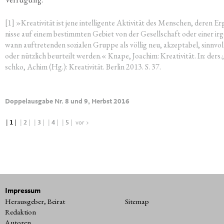
[1] »Krea­ti­vi­tät ist jene intel­li­gen­te Akti­vi­tät des Men­schen, deren E
nis­se auf einem bestimm­ten Gebiet von der Gesell­schaft oder einer ir
wann auf­tre­ten­den sozia­len Grup­pe als völ­lig neu, akzep­ta­bel, sinn­vol
oder nütz­lich beur­teilt wer­den.« Kna­pe, Joa­chim: Krea­ti­vi­tät. In: ders.;
sch­ko, Achim (Hg.): Krea­ti­vi­tät. Ber­lin 2013. S. 37.
Doppelausgabe Nr. 8 und 9, Herbst 2016
|
1
|
|
2
|
|
3
|
|
4
|
|
5
|
vor >
Impressum
Herausgeber, Beirat
Sitemap
Redaktion
Autoren