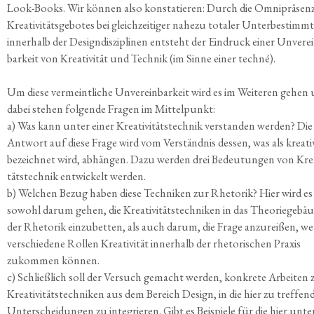
Look-Books. Wir kön­nen also kon­sta­tie­ren: Durch die Omni­prä­sen
Krea­ti­vi­täts­ge­bo­tes bei gleich­zei­ti­ger nahe­zu tota­ler Unter­be­stimmt
inner­halb der Design­dis­zi­pli­nen ent­steht der Ein­druck einer Unver­e
bar­keit von Krea­ti­vi­tät und Tech­nik (im Sin­ne einer techné).
Um die­se ver­meint­li­che Unver­ein­bar­keit wird es im Wei­te­ren gehen
dabei ste­hen fol­gen­de Fra­gen im Mittelpunkt:
a) Was kann unter einer Krea­ti­vi­täts­tech­nik ver­stan­den wer­den? Die
Ant­wort auf die­se Fra­ge wird vom Ver­ständ­nis des­sen, was als krea­ti
bezeich­net wird, abhän­gen. Dazu wer­den drei Bedeu­tun­gen von Krea­t
täts­tech­nik ent­wi­ckelt werden.
b) Wel­chen Bezug haben die­se Tech­ni­ken zur Rhe­to­rik? Hier wird es
sowohl dar­um gehen, die Krea­ti­vi­täts­tech­ni­ken in das Theo­rie­ge­bäu
der Rhe­to­rik ein­zu­bet­ten, als auch dar­um, die Fra­ge anzu­rei­ßen, we
ver­schie­de­ne Rol­len Krea­ti­vi­tät inner­halb der rhe­to­ri­schen Pra­xis
zukom­men können.
c) Schließ­lich soll der Ver­such gemacht wer­den, kon­kre­te Arbei­ten 
Krea­ti­vi­täts­tech­ni­ken aus dem Bereich Design, in die hier zu tref­fen
Unter­schei­dun­gen zu inte­grie­ren. Gibt es Bei­spie­le für die hier unte