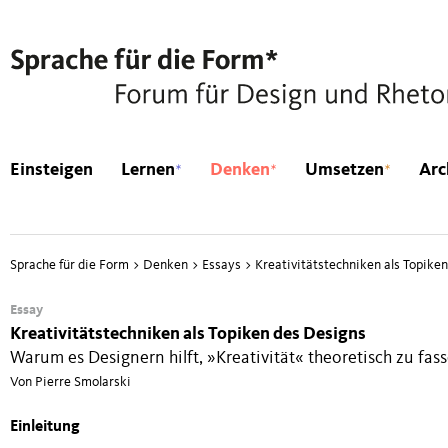
*
*
*
Einsteigen
Lernen
Denken
Umsetzen
Arc
Sprache für die Form
>
Denken
>
Essays
>
Kreativitätstechniken als Topike
Essay
Kreativitätstechniken als Topiken des Designs
Warum es Designern hilft, »Kreativität« theoretisch zu fas
Von Pierre Smolarski
Ein­lei­tung