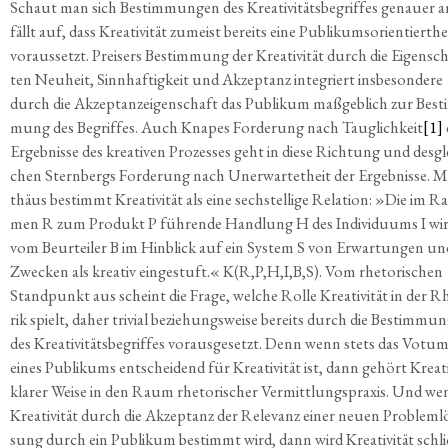
Schaut man sich Bestim­mun­gen des Krea­ti­vi­täts­be­grif­fes genau­er a
fällt auf, dass Krea­ti­vi­tät zumeist bereits eine Publi­kums­ori­en­tiert­he
vor­aus­setzt. Preisers Bestim­mung der Krea­ti­vi­tät durch die Eigen­sc
ten Neu­heit, Sinn­haf­tig­keit und Akzep­tanz inte­griert ins­be­son­de­re
durch die Akzep­tan­zei­gen­schaft das Publi­kum maß­geb­lich zur Best
mung des Begrif­fes. Auch Kna­pes For­de­rung nach Taug­lich­keit
[1]
Ergeb­nis­se des krea­ti­ven Pro­zes­ses geht in die­se Rich­tung und des­gl
chen Stern­bergs For­de­rung nach Uner­war­tet­heit der Ergeb­nis­se. M
thä­us bestimmt Krea­ti­vi­tät als eine sech­stel­li­ge Rela­ti­on: »Die im R
men R zum Pro­dukt P füh­ren­de Hand­lung H des Indi­vi­du­ums I wi
vom Beur­tei­ler B im Hin­blick auf ein Sys­tem S von Erwar­tun­gen un
Zwe­cken als krea­tiv ein­ge­stuft.« K(R,P,H,I,B,S). Vom rhe­to­ri­schen
Stand­punkt aus scheint die Fra­ge, wel­che Rol­le Krea­ti­vi­tät in der Rh
rik spielt, daher tri­vi­al bezie­hungs­wei­se bereits durch die Bestim­mu
des Krea­ti­vi­täts­be­grif­fes vor­aus­ge­setzt. Denn wenn stets das Votu
eines Publi­kums ent­schei­dend für Krea­ti­vi­tät ist, dann gehört Krea­ti­
kla­rer Wei­se in den Raum rhe­to­ri­scher Ver­mitt­lungs­pra­xis. Und w
Krea­ti­vi­tät durch die Akzep­tanz der Rele­vanz einer neu­en Pro­blem­l
sung durch ein Publi­kum bestimmt wird, dann wird Krea­ti­vi­tät schli