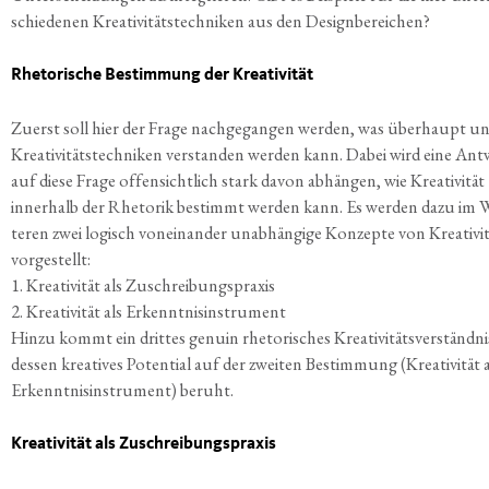
schie­de­nen Krea­ti­vi­täts­tech­ni­ken aus den Designbereichen?
Rhe­to­ri­sche Bestim­mung der Kreativität
Zuerst soll hier der Fra­ge nach­ge­gan­gen wer­den, was über­haupt u
Krea­ti­vi­täts­tech­ni­ken ver­stan­den wer­den kann. Dabei wird eine Ant
auf die­se Fra­ge offen­sicht­lich stark davon abhän­gen, wie Krea­ti­vi­tät
inner­halb der Rhe­to­rik bestimmt wer­den kann. Es wer­den dazu im W
te­ren zwei logisch von­ein­an­der unab­hän­gi­ge Kon­zep­te von Krea­ti­vi­
vorgestellt:
1. Krea­ti­vi­tät als Zuschreibungspraxis
2. Krea­ti­vi­tät als Erkenntnisinstrument
Hin­zu kommt ein drit­tes genu­in rhe­to­ri­sches Krea­ti­vi­täts­ver­ständ­ni
des­sen krea­ti­ves Poten­ti­al auf der zwei­ten Bestim­mung (Krea­ti­vi­tät 
Erkennt­nis­in­stru­ment) beruht.
Krea­ti­vi­tät als Zuschreibungspraxis