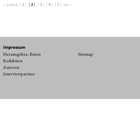
< zurück
|
1
|
|
2
|
|
3
|
|
4
|
|
5
|
vor >
Impressum
Herausgeber, Beirat
Sitemap
Redaktion
Autoren
Interviewpartner