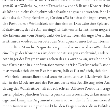
gemäß ist »Wahr­heit«, sind »Tat­sa­chen« eben­falls nur Kon­struk­tio
sie kön­nen nicht als objek­tiv oder abso­lut ange­se­hen wer­den. Ähn­li
sieht das der Per­spek­ti­vis­mus, für den »Wahr­heit« abhängt davon, w
che Posi­ti­on zur Wirk­lich­keit wir ein­neh­men. Dies wäre eine Spiel­art
Rela­ti­vis­mus, der die All­ge­mein­gül­tig­keit von Erkennt­nis­sen negier
alle Erkennt­nis vom Stand­punkt des Betrach­ters abhän­ge. Der Eth­
zen­tris­mus wie­der­um ver­or­tet den Stand­punkt eines Betrach­ters in 
ner Kul­tur. Man­che Prag­ma­tis­ten gehen davon aus, dass »Wahr­hei
eine Fra­ge des Kon­sen­ses ist, der über Aus­sa­gen erzielt wird; ande­re
Anhän­ger des Prag­ma­tis­mus sehen das als »wahr« an, was ihnen nü
was für sie und in einer Situa­ti­on vor­teil­haft ist. Der kri­ti­sche Ratio­na
mus wen­det sich einem Rea­lis­mus zu, hält es für mög­lich, sich der
»Wahr­heit« anzu­nä­hern und setzt sie damit vor­aus. Gleich­wohl läss
sich in der Moder­ne und der Post­mo­der­ne eine Auf­lö­sung oder Auf
chung des Wahr­heits­be­grif­fes beob­ach­ten. All die­se Posi­tio­nen tra­
unter phi­lo­so­phi­schen Gesichts­punk­ten inter­es­san­te, dis­kus­si­ons­
di­ge und kom­ple­xe Argu­men­ta­tio­nen vor – indes hel­fen uns die­se 
men­ta­tio­nen nur ein­ge­schränkt bei den Fra­gen wei­ter, die in Poli­tik