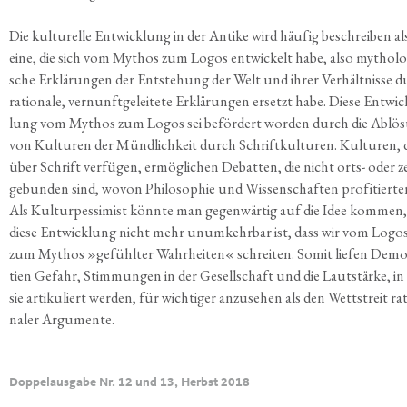
Die kul­tu­rel­le Ent­wick­lung in der Anti­ke wird häu­fig beschrei­ben al
eine, die sich vom Mythos zum Logos ent­wi­ckelt habe, also mytho­lo­
sche Erklä­run­gen der Ent­ste­hung der Welt und ihrer Ver­hält­nis­se 
ratio­na­le, ver­nunft­ge­lei­te­te Erklä­run­gen ersetzt habe. Die­se Ent­wic
lung vom Mythos zum Logos sei beför­dert wor­den durch die Ablö­
von Kul­tu­ren der Münd­lich­keit durch Schrift­kul­tu­ren. Kul­tu­ren, 
über Schrift ver­fü­gen, ermög­li­chen Debat­ten, die nicht orts- oder ze
ge­bun­den sind, wovon Phi­lo­so­phie und Wis­sen­schaf­ten pro­fi­tier­te
Als Kul­tur­pes­si­mist könn­te man gegen­wär­tig auf die Idee kom­men,
die­se Ent­wick­lung nicht mehr unum­kehr­bar ist, dass wir vom Logo
zum Mythos »gefühl­ter Wahr­hei­ten« schrei­ten. Somit lie­fen Demo
tien Gefahr, Stim­mun­gen in der Gesell­schaft und die Laut­stär­ke, in
sie arti­ku­liert wer­den, für wich­ti­ger anzu­se­hen als den Wett­streit ra
na­ler Argumente.
Doppelausgabe Nr. 12 und 13, Herbst 2018