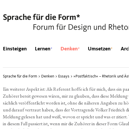
*
*
*
Einsteigen
Lernen
Denken
Umsetzen
Arc
Sprache für die Form
>
Denken
>
Essays
>
»
Postfaktisch« – Rhetorik und Ä
Ein wei­te­rer Aspekt ist: Als Refe­rent hof­fe ich für mich, dass ein pa
Zuhö­rer bereit gewe­sen wären, mir zu glau­ben, dass die­se Mel­dung 
säch­lich ver­öf­fent­licht wor­den ist, ohne die nähe­ren Anga­ben zu h
und dar­auf ver­traut haben, dass der Vor­tra­gen­de Vol­ker Fried­rich di
Mel­dung gele­sen hat und weiß, wovon er spricht und was er zitiert.
in die­sem Fall pas­siert ist, wenn mir die Zuhö­rer in die­ser Form Glau