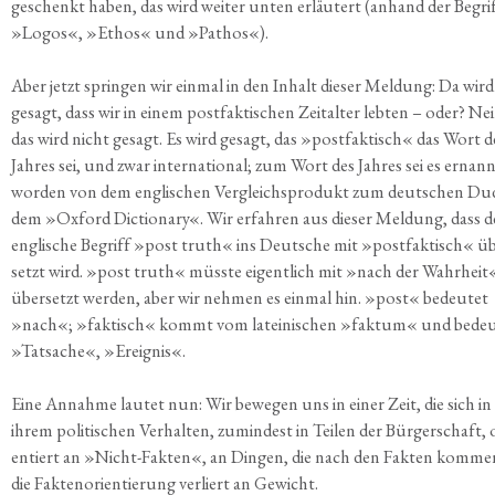
geschenkt haben, das wird wei­ter unten erläu­tert (anhand der Begrif
»Logos«, »Ethos« und »Pathos«).
Aber jetzt sprin­gen wir ein­mal in den Inhalt die­ser Mel­dung: Da wird
gesagt, dass wir in einem post­fak­ti­schen Zeit­al­ter leb­ten – oder? Ne
das wird nicht gesagt. Es wird gesagt, das »post­fak­tisch« das Wort d
Jah­res sei, und zwar inter­na­tio­nal; zum Wort des Jah­res sei es ernan
wor­den von dem eng­li­schen Ver­gleichs­pro­dukt zum deut­schen Du
dem »Oxford Dic­tion­a­ry«. Wir erfah­ren aus die­ser Mel­dung, dass d
eng­li­sche Begriff »post truth« ins Deut­sche mit »post­fak­tisch« ü
setzt wird. »post truth« müss­te eigent­lich mit »nach der Wahr­heit
über­setzt wer­den, aber wir neh­men es ein­mal hin. »post« bedeu­tet
»nach«; »fak­tisch« kommt vom latei­ni­schen »fak­tum« und bedeu
»Tat­sa­che«, »Ereig­nis«.
Eine Annah­me lau­tet nun: Wir bewe­gen uns in einer Zeit, die sich in
ihrem poli­ti­schen Ver­hal­ten, zumin­dest in Tei­len der Bür­ger­schaft, o
en­tiert an »Nicht-Fak­ten«, an Din­gen, die nach den Fak­ten kom­me
die Fak­ten­ori­en­tie­rung ver­liert an Gewicht.