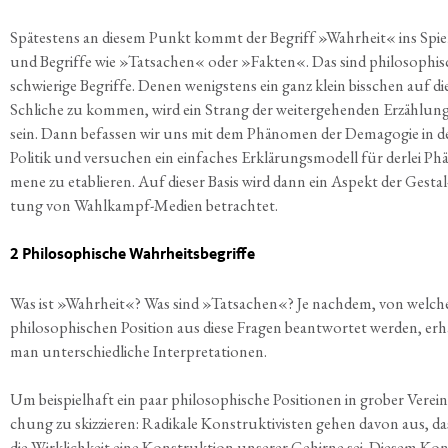
Spä­tes­tens an die­sem Punkt kommt der Begriff »Wahr­heit« ins Spie
und Begrif­fe wie »Tat­sa­chen« oder »Fak­ten«. Das sind phi­lo­so­phi
schwie­ri­ge Begrif­fe. Denen wenigs­tens ein ganz klein biss­chen auf di
Schli­che zu kom­men, wird ein Strang der wei­ter­ge­hen­den Erzäh­lun
sein. Dann befas­sen wir uns mit dem Phä­no­men der Dem­ago­gie in d
Poli­tik und ver­su­chen ein ein­fa­ches Erklä­rungs­mo­dell für der­lei Phä
me­ne zu eta­blie­ren. Auf die­ser Basis wird dann ein Aspekt der Gestal
tung von Wahl­kampf-Medi­en betrachtet.
2 Phi­lo­so­phi­sche Wahrheitsbegriffe
Was ist »Wahr­heit«? Was sind »Tat­sa­chen«? Je nach­dem, von wel­ch
phi­lo­so­phi­schen Posi­ti­on aus die­se Fra­gen beant­wor­tet wer­den, erh
man unter­schied­li­che Interpretationen.
Um bei­spiel­haft ein paar phi­lo­so­phi­sche Posi­tio­nen in gro­ber Ver­ein
chung zu skiz­zie­ren: Radi­ka­le Kon­struk­ti­vis­ten gehen davon aus, da
die Wirk­lich­keit eine Kon­struk­ti­on unse­rer Gehir­ne sei. Die­sem Kon