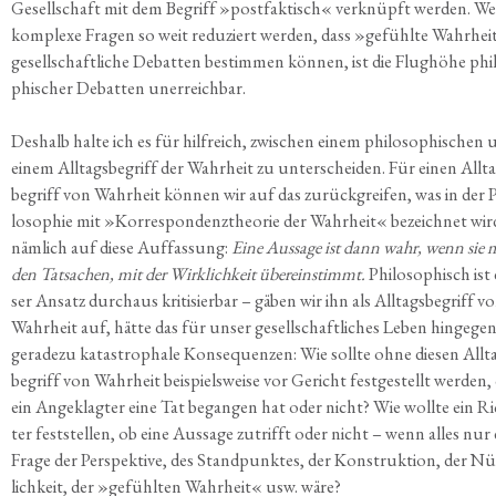
Gesell­schaft mit dem Begriff »post­fak­tisch« ver­knüpft wer­den. W
kom­ple­xe Fra­gen so weit redu­ziert wer­den, dass »gefühl­te Wahr­hei
gesell­schaft­li­che Debat­ten bestim­men kön­nen, ist die Flug­hö­he phi­l
phi­scher Debat­ten unerreichbar.
Des­halb hal­te ich es für hilf­reich, zwi­schen einem phi­lo­so­phi­schen
einem All­tags­be­griff der Wahr­heit zu unter­schei­den. Für einen All­t
be­griff von Wahr­heit kön­nen wir auf das zurück­grei­fen, was in der P
lo­so­phie mit »Kor­re­spon­denz­theo­rie der Wahr­heit« bezeich­net wir
näm­lich auf die­se Auf­fas­sung:
Eine Aus­sa­ge ist dann wahr, wenn sie 
den Tat­sa­chen, mit der Wirk­lich­keit über­ein­stimmt.
Phi­lo­so­phisch ist 
ser Ansatz durch­aus kri­ti­sier­bar – gäben wir ihn als All­tags­be­griff v
Wahr­heit auf, hät­te das für unser gesell­schaft­li­ches Leben hin­ge­ge
gera­de­zu kata­stro­pha­le Kon­se­quen­zen: Wie soll­te ohne die­sen All­t
be­griff von Wahr­heit bei­spiels­wei­se vor Gericht fest­ge­stellt wer­den,
ein Ange­klag­ter eine Tat began­gen hat oder nicht? Wie woll­te ein Ri
ter fest­stel­len, ob eine Aus­sa­ge zutrifft oder nicht – wenn alles nur
Fra­ge der Per­spek­ti­ve, des Stand­punk­tes, der Kon­struk­ti­on, der Nü
lich­keit, der »gefühl­ten Wahr­heit« usw. wäre?