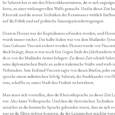
ler Salu­ta­ti hat es mit den Rhe­to­rik­kennt­nis­sen, die er sich ange­eig­n
hat­te, zu einer wir­kungs­vol­len Waf­fe gemacht. Und in die­ser Zeit ha
Rhe­to­rik und die neu­en Tech­ni­ken der Renais­sance wirk­lich Ein­flus
auf die Poli­tik und auf poli­ti­sche Eman­zi­pa­ti­ons­be­we­gun­gen.
Denn in Flo­renz war der Kapi­ta­lis­mus erfun­den wor­den, und Flo­re
wur­de immer rei­cher. Das hal­be Ita­li­en war von dem Mai­län­der Tyra
Gian Galeaz­zo Vis­con­ti erobert wor­den. Flo­renz wur­de von Vis­con­ti
disch beäugt, denn es war noch frei. Gegen Ende des Jahr­hun­derts 
de es von der Mai­län­der Armee bela­gert. Zu die­ser Zeit schrieb Salu­ta
sei­ne diplo­ma­ti­schen Brie­fe an ande­re ita­lie­ni­sche Städ­te und warb
Ver­bün­de­te. Sein Erz­feind Vis­con­ti sag­te von die­sen Brie­fen, jeder en
spre­che einem mili­tä­ri­schen Erfolg. Salu­ta­ti, der Stadt­kanz­ler von Fl
renz, schaff­te es, sei­ner Stadt ihre Frei­heit zu bewahren.
Man muss sich vor­stel­len, dass die Rhe­to­rik­spra­che zu die­ser Zeit L
war. Also kei­ne Volks­spra­che. Und dass die rhe­to­ri­schen Tech­ni­ken
zunächst an die latei­ni­sche Spra­che gebun­den waren, dass sie sich s
nur an die Eli­ten rich­ten konn­ten, die des Latei­ni­schen mäch­tig war