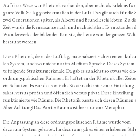
Auf die­se Wei­se war Rhe­to­rik vor­han­den, aber nicht als Erleb­nis für
gan­ze Volk. Sie lag gewis­ser­ma­ßen in der Luft. Das gilt auch für die 
zwei Gene­ra­tio­nen spä­ter, als Alber­ti und Bru­nel­le­schi leb­ten. Zu die
Zeit wur­de die Renais­sance nach und nach sicht­bar. Es ent­stan­den d
Wun­der­wer­ke der bil­den­den Küns­te, die heu­te von der gan­zen Welt
bestaunt werden.
Die­se Rhe­to­rik, die in der Luft lag, mate­ria­li­siert sich zu einem kul­tu­
len Sys­tem, und zwar nicht nur im Medi­um Spra­che. Die­ses Sys­tem 
te fol­gen­de Struk­tur­merk­ma­le. Da gab es zunächst so etwas wie ei
ord­nungs­po­li­ti­schen Rah­men. Er haf­tet an der Rhe­to­rik aller Zei­t
ein Schat­ten. Es war das römi­sche Staats­recht mit sei­ner Ein­tei­lung
sakral ver­sus pro­fan und öffent­lich ver­sus pri­vat. Die­se Ein­tei­lung
funk­tio­nier­te wie Räu­me. Die Rhe­to­rik pass­te sich die­sen Räu­men 
Aber Ach­tung! Das Wort »Raum« ist hier nur eine Metapher.
Die Anpas­sung an die­se ord­nungs­po­li­ti­schen Räu­me wur­de vom
decorum-Sys­tem geleis­tet. Im decorum gab es einen erha­be­nen Stil