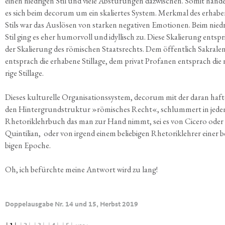
einen nied­ri­gen Stil und vie­le Abstu­fun­gen dazwi­schen. Somit han­de
es sich beim decorum um ein ska­lier­tes Sys­tem. Merk­mal des erha­be
Stils war das Aus­lö­sen von star­ken nega­ti­ven Emo­tio­nen. Beim nied­r
Stil ging es eher humor­voll und idyl­lisch zu. Die­se Ska­lie­rung ent­sp
der Ska­lie­rung des römi­schen Staats­rechts. Dem öffent­lich Sakra­le
ent­sprach die erha­be­ne Stil­la­ge, dem pri­vat Pro­fa­nen ent­sprach die 
ri­ge Stillage.
Die­ses kul­tu­rel­le Orga­ni­sa­ti­ons­sys­tem, decorum mit der dar­an haf­
den Hin­ter­grund­struk­tur »römi­sches Recht«, schlum­mert in jed
Rhe­to­rik­lehr­buch das man zur Hand nimmt, sei es von Cice­ro oder
Quin­ti­li­an,
oder von irgend einem belie­bi­gen Rhe­to­rik­leh­rer einer be
bi­gen Epoche.
Oh, ich befürch­te mei­ne Ant­wort wird zu lang!
Doppelausgabe Nr. 14 und 15, Herbst 2019