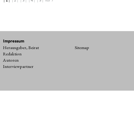
|
1
|
|
2
|
|
3
|
|
4
|
|
5
|
vor >
Impressum
Herausgeber, Beirat
Sitemap
Redaktion
Autoren
Interviewpartner