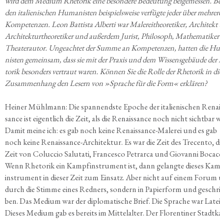
wird dem Medi­um Rhe­to­rik eine beson­de­re Bedeu­tung bei­gemes­sen. Be
den ita­lie­ni­schen Huma­nis­ten bei­spiels­wei­se ver­füg­te jeder über meh­re­r
Kom­pe­ten­zen. Leon Bat­tis­ta Alber­ti war Male­rei­theo­re­ti­ker, Archi­tek
Archi­tek­tur­theo­re­ti­ker und außer­dem Jurist, Phi­lo­soph, Mathe­ma­ti­ke
Thea­ter­au­tor. Unge­ach­tet der Sum­me an Kom­pe­ten­zen, hat­ten die H
nis­ten gemein­sam, dass sie mit der Pra­xis und dem Wis­sens­ge­bäu­de der
to­rik beson­ders ver­traut waren. Kön­nen Sie die Rol­le der Rhe­to­rik in di
Zusam­men­hang den Lesern von »Spra­che für die Form« erklären?
Hei­ner Mühl­mann: Die span­nends­te Epo­che der ita­lie­ni­schen Renai
sance ist eigent­lich die Zeit, als die Renais­sance noch nicht sicht­bar 
Damit mei­ne ich: es gab noch kei­ne Renais­sance-Male­rei und es gab
noch kei­ne Renais­sance-Archi­tek­tur. Es war die Zeit des Tre­cen­to, d
Zeit von Coluc­cio Salu­ta­ti, Fran­ces­co Petrar­ca und Gio­van­ni Boc­ac­
Wenn Rhe­to­rik ein Kampf­in­stru­ment ist, dann gelang­te die­ses Ka
in­stru­ment in die­ser Zeit zum Ein­satz. Aber nicht auf einem Forum
durch die Stim­me eines Red­ners, son­dern in Papier­form und geschri
ben. Das Medi­um war der diplo­ma­ti­sche Brief. Die Spra­che war Late
Die­ses Medi­um gab es bereits im Mit­tel­al­ter. Der Flo­ren­ti­ner Stadt­k