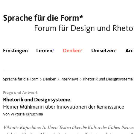
*
*
*
Einsteigen
Lernen
Denken
Umsetzen
Arc
Sprache für die Form
>
Denken
>
Interviews
>
Rhetorik und Designsysteme
Frage und Antwort
Rhetorik und Designsysteme
Heiner Mühlmann über Innovationen der Renaissance
Von Viktoria Kirjuchina
Vik­to­ria Kir­juchi­na: In Ihren Tex­ten über die Kul­tur der frü­hen Neu­ze