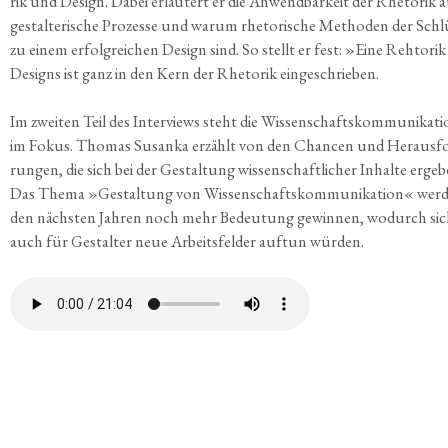
rik und Design. Dabei erläu­tert er die Anwend­bar­keit der Rhe­to­rik 
gestal­te­ri­sche Pro­zes­se und war­um rhe­to­ri­sche Metho­den der Schlü
zu einem erfolg­rei­chen Design sind. So stellt er fest: »Eine Reh­to­rik
Designs ist ganz in den Kern der Rhe­to­rik eingeschrieben.
Im zwei­ten Teil des Inter­views steht die Wis­sen­schafts­kom­mu­ni­ka­ti
im Fokus. Tho­mas Sus­an­ka erzählt von den Chan­cen und Her­aus­fo
run­gen, die sich bei der Gestal­tung wis­sen­schaft­li­cher Inhal­te erge­b
Das The­ma »Gestal­tung von Wis­sen­schafts­kom­mu­ni­ka­ti­on« wer­d
den nächs­ten Jah­ren noch mehr Bedeu­tung gewin­nen, wodurch si
auch für Gestal­ter neue Arbeits­fel­der auf­tun würden.