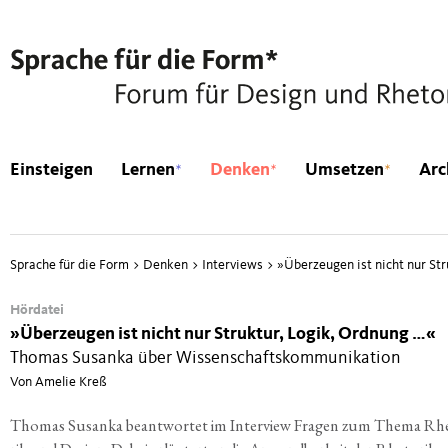
*
*
*
Einsteigen
Lernen
Denken
Umsetzen
Arc
Sprache für die Form
>
Denken
>
Interviews
>
»
Überzeugen ist nicht nur St
Hördatei
»
Überzeugen ist nicht nur Struktur, Logik, Ordnung …«
Thomas Susanka über Wissenschaftskommunikation
Von Amelie Kreß
Tho­mas Sus­an­ka beant­wor­tet im Inter­view Fra­gen zum The­ma Rhe