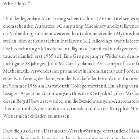
Who Think.”
Und der legen­dä­re Alan Turing scheint schon 1950 im Titel sei­nes e
che­ma­chen­den Auf­sat­zes »Com­pu­ting Machi­nery and Intel­li­genc
die Ver­bin­dung zu einem wei­te­ren heu­te domi­nie­ren­den Mythos her
stel­len: dem der künst­li­chen Intel­li­genz (
). Aller­dings avant la lett­r
KI
Die Bezeich­nung »künst­li­che Intel­li­genz« (»artiﬁcial intel­li­gence«)
taucht näm­lich erst 1955 auf: Eine Grup­pe jun­ger Wil­der um den 
nicht ganz 28-jäh­ri­gen John McCar­thy, damals Assis­tenz­pro­fes­sor f
Mathe­ma­tik, ver­wen­det ihn pro­mi­nent in ihrem Antrag auf För­de­
einer Kon­fe­renz, die dann, von der Rocke­fel­ler Foun­da­ti­on ﬁnan­zie
im Som­mer 1956 am Dart­mouth Col­lege statt­fand. Ein häuﬁg ver­n
läs­sig­ter Aspekt im Grün­dungs­my­thos der
ist jedoch, dass McCar
KI
die­sen Begriff bewusst wähl­te, um die Bezeich­nun­gen »Auto­ma­ten
theo­rie« und »Kyber­ne­tik« zu ver­mei­den und so die Kory­phäe Nor
Wie­ner nicht ein­la­den zu müssen.
Dass die aus die­ser »Dart­mouth-Ver­schwö­rung« ent­stan­de­ne Na
ge­bung der­art erfolg­reich war, lag sicher zum einen dar­an, dass die j