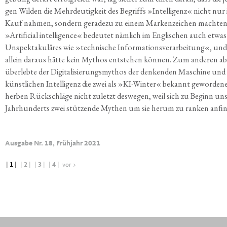
gen Wil­den die Mehr­deu­tig­keit des Begriffs »Intel­li­genz« nicht nur 
Kauf nah­men, son­dern gera­de­zu zu einem Mar­ken­zei­chen mach­ten
»Artiﬁcial intel­li­gence« bedeu­tet näm­lich im Eng­li­schen auch etwas
Unspek­ta­ku­lä­res wie »tech­ni­sche Infor­ma­ti­ons­ver­ar­bei­tung«, und
allein dar­aus hät­te kein Mythos ent­ste­hen kön­nen. Zum ande­ren a
über­leb­te der Digi­ta­li­sie­rungs­my­thos der den­ken­den Maschi­ne und
künst­li­chen Intel­li­genz die zwei als »KI-Win­ter« bekannt gewor­de­n
her­ben Rück­schlä­ge nicht zuletzt des­we­gen, weil sich zu Beginn uns
Jahr­hun­derts zwei stüt­zen­de Mythen um sie her­um zu ran­ken anﬁ
Ausgabe Nr. 18, Frühjahr 2021
|
1
|
|
2
|
|
3
|
|
4
|
vor >