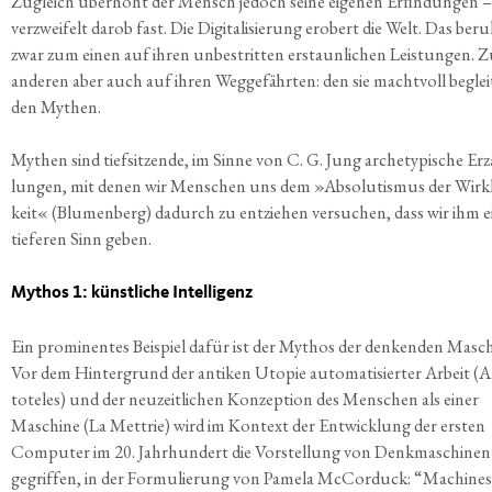
Zugleich über­höht der Mensch jedoch sei­ne eige­nen Erﬁn­dun­gen 
ver­zwei­felt dar­ob fast. Die Digi­ta­li­sie­rung erobert die Welt. Das ber
zwar zum einen auf ihren unbe­strit­ten erstaun­li­chen Leis­tun­gen.
ande­ren aber auch auf ihren Weg­ge­fähr­ten: den sie macht­voll beglei­
den Mythen.
Mythen sind tief­sit­zen­de, im Sin­ne von C. G. Jung arche­ty­pi­sche Erz
lun­gen, mit denen wir Men­schen uns dem »Abso­lu­tis­mus der Wirk­l
keit« (Blu­men­berg) dadurch zu ent­zie­hen ver­su­chen, dass wir ihm 
tie­fe­ren Sinn geben.
Mythos 1: künst­li­che Intelligenz
Ein pro­mi­nen­tes Bei­spiel dafür ist der Mythos der den­ken­den Masch
Vor dem Hin­ter­grund der anti­ken Uto­pie auto­ma­ti­sier­ter Arbeit (Ar
to­te­les) und der neu­zeit­li­chen Kon­zep­ti­on des Men­schen als einer
Maschi­ne (La Mettrie) wird im Kon­text der Ent­wick­lung der ers­ten
Com­pu­ter im 20. Jahr­hun­dert die Vor­stel­lung von Denk­ma­schi­nen
ge­grif­fen, in der For­mu­lie­rung von Pame­la McCor­duck: “Machi­nes