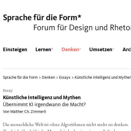
*
*
*
Einsteigen
Lernen
Denken
Umsetzen
Arc
Sprache für die Form
>
Denken
>
Essays
>
Künstliche Intelligenz und Mythe
Essay
Künstliche Intelligenz und Mythen
Übernimmt KI irgendwann die Macht?
Von Walther Ch. Zimmerli
Die mensch­li­che Welt ist ohne Algo­rith­men nicht mehr zu den­ken.