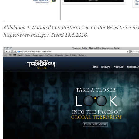
Abbil­dung 1: Natio­nal Coun­ter­ter­ro­rism Cen­ter Web­site Screen
https://www.nctc.gov, Stand 18.5.2016.