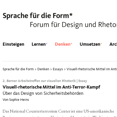
*
*
*
Einsteigen
Lernen
Denken
Umsetzen
Arc
Sprache für die Form
>
Denken
>
Essays
>
Visuell-rhetorische Mittel im Ant
2. Berner Arbeitstreffen zur visuellen Rhetorik | Essay
Visuell-rhetorische Mittel im Anti-Terror-Kampf
Über das Design von Sicherheitsbehörden
Von Sophie Heins
Das Natio­nal Coun­ter­ter­ro­rism Cen­ter ist eine US-ame­ri­ka­ni­sche