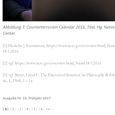
Abbil­dung 3: Coun­ter­ter­ro­rism Calen­dar 2016, Titel, Hg. Natio­n
Center.
[1] Nicho­las J. Ras­mus­sen,
https://www.nctc.gov/overview.html
, Stan
18.5.2016
[2] vgl.
https://www.nctc.gov/overview.html
, Stand 18.5.2016
[3] vgl. Bit­zer, Lloyd F.: The Rhe­to­ri­cal Situa­ti­on. In: Phi­lo­so­phy
&
Rhe
ric, 1, 1968, 1—14.
Ausgabe Nr. 10, Frühjahr 2017
|
1
|
|
2
|
|
3
|
|
4
|
|
5
|
|
6
|
vor >