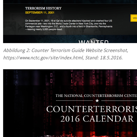
Abbil­dung 2: Coun­ter Ter­ro­rism Gui­de Web­site Screen­shot,
https://www.nctc.gov/site/index.html, Stand: 18.5.2016.