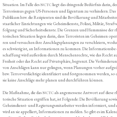
Situa­ti­on. Im Fal­le des
liegt das drin­gen­de Bedürf­nis dar­in, d
NCTC
Ter­ro­ris­mus gegen US-Per­so­nen und Eigen­tum zu ver­hin­dern. Das
Publi­kum bzw. die Rezi­pi­en­ten sind die Bevöl­ke­rung und Mit­ar­bei­te
staat­li­cher Ein­rich­tun­gen wie Geheim­diens­te, Poli­zei, Mili­tär, Straf­v
fol­gung und Sicher­heits­diens­te. Die Gren­zen und Hemm­nis­se der r
to­ri­schen Situa­ti­on lie­gen dar­in, dass Ter­ro­ris­ten im Gehei­men ope­r
ren und ver­su­chen ihre Anschlags­pla­nun­gen zu ver­schlei­ern, wod
es schwie­rig ist, an Infor­ma­tio­nen zu kom­men. Die Infor­ma­ti­ons­be­
schaf­fung wird außer­dem durch Men­schen­rech­te, wie das Recht a
Frei­heit oder das Recht auf Pri­vat­sphä­re, begrenzt. Die Ver­hin­de­ru
von Anschlä­gen kann nur gelin­gen, wenn Pla­nun­gen vor­her auf­ge­
bzw. Ter­ror­ver­däch­ti­ge iden­ti­fi­ziert und fest­ge­nom­men wer­den, so 
sie kei­ne Anschlä­ge mehr pla­nen und durch­füh­ren können.
Die Maß­nah­me, die das
als ange­mes­se­ne Ant­wort auf die­se r
NCTC
to­ri­sche Situa­ti­on ergrif­fen hat, ist Fol­gen­de: Die Bevöl­ke­rung sowi
Geheim­dienst- und Regie­rungs­mit­ar­bei­ter wer­den infor­miert, und 
wird an sie appel­liert, Infor­ma­tio­nen zu mel­den. So gibt es im Kalen­