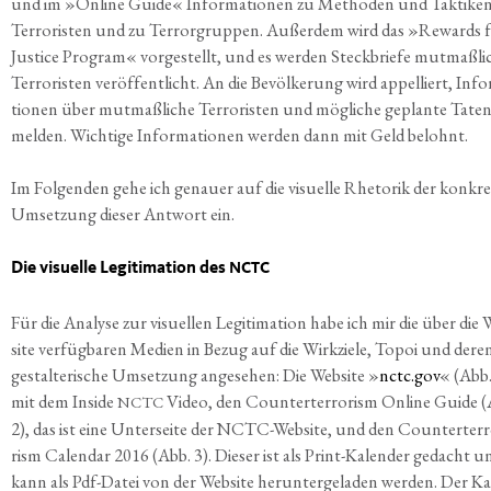
und im »Online Gui­de« Infor­ma­tio­nen zu Metho­den und Tak­ti­ke
Ter­ro­ris­ten und zu Ter­ror­grup­pen. Außer­dem wird das »Rewards 
Jus­ti­ce Pro­gram« vor­ge­stellt, und es wer­den Steck­brie­fe mut­maß­li
Ter­ro­ris­ten ver­öf­fent­licht. An die Bevöl­ke­rung wird appel­liert, Info
tio­nen über mut­maß­li­che Ter­ro­ris­ten und mög­li­che geplan­te Tate
mel­den. Wich­ti­ge Infor­ma­tio­nen wer­den dann mit Geld belohnt.
Im Fol­gen­den gehe ich genau­er auf die visu­el­le Rhe­to­rik der kon­kre
Umset­zung die­ser Ant­wort ein.
Die visu­el­le Legi­ti­ma­ti­on des
NCTC
Für die Ana­ly­se zur visu­el­len Legi­ti­ma­ti­on habe ich mir die über die
site ver­füg­ba­ren Medi­en in Bezug auf die Wirk­zie­le, Topoi und dere
gestal­te­ri­sche Umset­zung ange­se­hen: Die Web­site »
nctc.gov
« (Abb.
mit dem Insi­de
Video, den Coun­ter­ter­ro­rism Online Gui­de 
NCTC
2), das ist eine Unter­sei­te der NCTC-Web­site, und den Coun­ter­ter­r
rism Calen­dar 2016 (Abb. 3). Die­ser ist als Print-Kalen­der gedacht u
kann als Pdf-Datei von der Web­site her­un­ter­ge­la­den wer­den. Der Ka