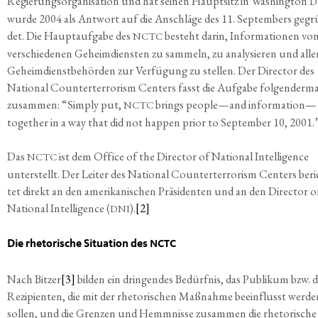
Regie­rungs­or­ga­ni­sa­ti­on und hat sei­nen Haupt­sitz in Washing­ton
D
wur­de 2004 als Ant­wort auf die Anschlä­ge des 11. Sep­tem­bers gegr
det. Die Haupt­auf­ga­be des
besteht dar­in, Infor­ma­tio­nen vo
NCTC
ver­schie­de­nen Geheim­diens­ten zu sam­meln, zu ana­ly­sie­ren und alle
Geheim­dienst­be­hör­den zur Ver­fü­gung zu stel­len. Der Direc­tor des
Natio­nal Coun­ter­ter­ro­rism Cen­ters fasst die Auf­ga­be fol­gen­der­m
zusam­men: “Sim­ply put,
brings people—and information—
NCTC
together in a way that did not hap­pen pri­or to Sep­tem­ber 10, 2001.
Das
ist dem Office of the Direc­tor of Natio­nal Intel­li­gence
NCTC
unter­stellt. Der Lei­ter des Natio­nal Coun­ter­ter­ro­rism Cen­ters beri
tet direkt an den ame­ri­ka­ni­schen Prä­si­den­ten und an den Direc­tor o
Natio­nal Intel­li­gence (
).
[2]
DNI
Die rhe­to­ri­sche Situa­ti­on des
NCTC
Nach Bit­zer
[3]
bil­den ein drin­gen­des Bedürf­nis, das Publi­kum bzw. d
Rezi­pi­en­ten, die mit der rhe­to­ri­schen Maß­nah­me beein­flusst wer­d
sol­len, und die Gren­zen und Hemm­nis­se zusam­men die rhe­to­ri­sche