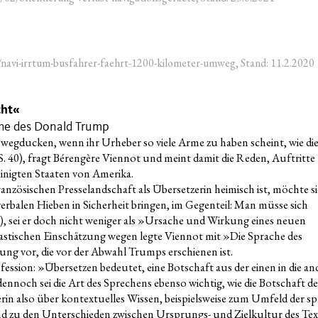
/navi-irrtum-busfahrer-faehrt-1200-kilometer-umweg, Stand: 11.2.2020
cht«
che des Donald Trump
weg­du­cken, wenn ihr Urhe­ber so vie­le Arme zu haben scheint, wie di
40), fragt Béren­gè­re Vien­not und meint damit die Reden, Auf­trit­te
ei­nig­ten Staa­ten von Amerika.
an­zö­si­schen Pres­se­land­schaft als Über­set­ze­rin hei­misch ist, möch­te s
er­ba­len Hie­ben in Sicher­heit brin­gen, im Gegen­teil: Man müs­se sich
0), sei er doch nicht weni­ger als »Ursa­che und Wir­kung eines neu­en
ras­ti­schen Ein­schät­zung wegen leg­te Vien­not mit »Die Spra­che des
ung vor, die vor der Abwahl Trumps erschie­nen ist.
fes­si­on: »Über­set­zen bedeu­tet, eine Bot­schaft aus der einen in die an
en­noch sei die Art des Spre­chens eben­so wich­tig, wie die Bot­schaft de
ze­rin also über kon­tex­tu­el­les Wis­sen, bei­spiels­wei­se zum Umfeld der sp
nd zu den Unter­schie­den zwi­schen Ursprungs- und Ziel­kul­tur des Tex