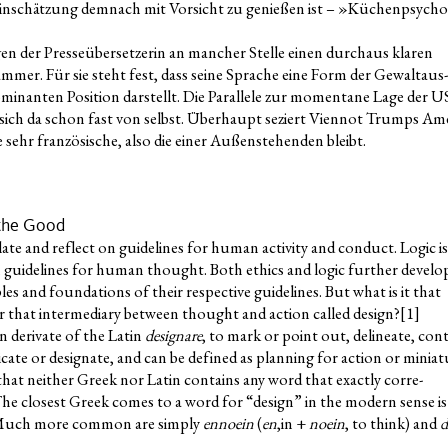
Ein­schät­zung dem­nach mit Vor­sicht zu genie­ßen ist – »Küchen­psy­cho
der Pres­se­über­set­ze­rin an man­cher Stel­le einen durch­aus kla­ren
am­mer. Für sie steht fest, dass sei­ne Spra­che eine Form der Gewalt­aus­
mi­nan­ten Posi­ti­on dar­stellt. Die Par­al­le­le zur momen­ta­ne Lage der U
art sich da schon fast von selbst. Über­haupt seziert Vien­not Trumps Am
e sehr fran­zö­si­sche, also die einer Außen­ste­hen­den bleibt.
 the Good
la­te and reflect on gui­de­lines for human acti­vi­ty and con­duct. Logic is
on gui­de­lines for human thought. Both ethics and logic fur­ther deve­lo
es and foun­da­ti­ons of their respec­ti­ve gui­de­lines. But what is it that
 for that inter­me­dia­ry bet­ween thought and action cal­led design?
[1]
 deri­va­te of the Latin
designa­re
, to mark or point out, delinea­te, con­t
i­ca­te or desi­gna­te, and can be defi­ned as plan­ning for action or minia­t
 that neither Greek nor Latin con­ta­ins any word that exact­ly cor­re­
e clo­sest Greek comes to a word for “design” in the modern sen­se is
 Much more com­mon are sim­ply
enno­ein
(
en
,in +
noein
, to think) and
d