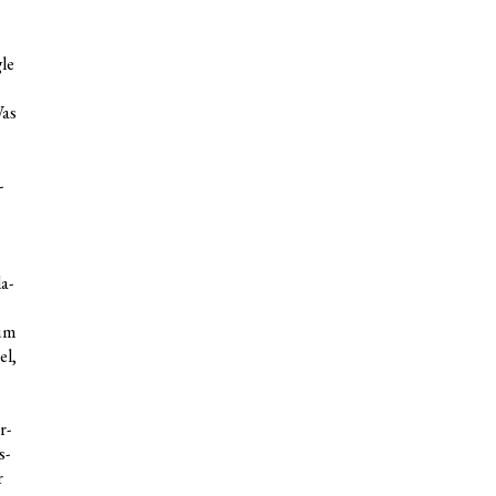
­le
Was
­
a­
zum
el,
r­
s­
r