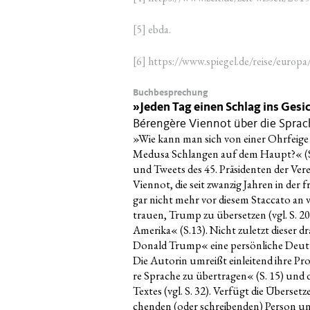
[5] ebda.
[6] https://www.spiegel.de/reise/europa
Buchbesprechung
»
Jeden Tag einen Schlag ins Gesi
Bérengère Viennot über die Spra
»
Wie kann man sich von einer Ohr­fei­ge 
Medu­sa Schlan­gen auf dem Haupt?« (S. 
und Tweets des 45. Prä­si­den­ten der Ver­
Vien­not, die seit zwan­zig Jah­ren in der fr
gar nicht mehr vor die­sem Stac­ca­to an v
trau­en, Trump zu über­set­zen (vgl. S. 2
Ame­ri­ka« (S.13). Nicht zuletzt die­ser d
Donald Trump« eine per­sön­li­che Deu­t
Die Autorin umreißt ein­lei­tend ihre Pro­
re Spra­che zu über­tra­gen« (S. 15) und d
Tex­tes (vgl. S. 32). Ver­fügt die Über­set­
chen­den (oder schrei­ben­den) Per­son u