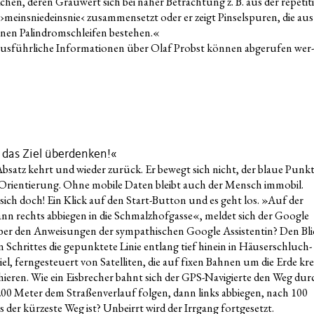
­chen, deren Grau­wert sich bei naher Betrach­tung z. B. aus der repe­ti­ti
›meins­nie­deins­nie‹ zusam­men­setzt oder er zeigt Pin­sel­spu­ren, die aus
­nen Palin­drom­schlei­fen bestehen.«
d aus­führ­li­che Infor­ma­tio­nen über Olaf Probst kön­nen abge­ru­fen wer­
das Ziel überdenken!«
 Absatz kehrt und wie­der zurück. Er bewegt sich nicht, der blaue Punkt
e Ori­en­tie­rung. Ohne mobi­le Daten bleibt auch der Mensch immo­bil.
sich doch! Ein Klick auf den Start-But­ton und es geht los. »Auf der
nn rechts abbie­gen in die Schmalz­hof­gas­se«, mel­det sich der Goog­le
er den Anwei­sun­gen der sym­pa­thi­schen Goog­le Assis­ten­tin? Den Bl
Schrit­tes die gepunk­te­te Linie ent­lang tief hin­ein in Häu­ser­schluch­
l, fern­ge­steu­ert von Satel­li­ten, die auf fixen Bah­nen um die Erde kre
chie­ren. Wie ein Eis­bre­cher bahnt sich der GPS-Navi­gier­te den Weg dur
200 Meter dem Stra­ßen­ver­lauf fol­gen, dann links abbie­gen, nach 100
er kür­zes­te Weg ist? Unbe­irrt wird der Irr­gang fortgesetzt.