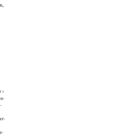
n,
Anzei­ge, Stutt­gar­ter Wochen­blatt, 1993
r ›
en­
­
er­
e­