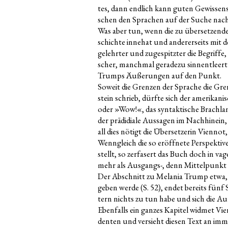
tes, dann end­lich kann guten Gewis­sens
schen den Spra­chen auf der Suche nach 
Was aber tun, wenn die zu über­set­zen­de 
schich­te inne­hat und ande­rer­seits mit d
gelehr­ter und zuge­spitz­ter die Begrif­fe
scher, manch­mal gera­de­zu sinn­ent­leert
Trumps Äuße­run­gen auf den Punkt.
Soweit die Gren­zen der Spra­che die Gren
stein schrieb, dürf­te sich der ame­ri­ka­n
oder »Wow!«, das syn­tak­ti­sche Brach­la
der prä­di­dia­le Aus­sa­gen im Nach­hin­ein
all dies nötigt die Über­set­ze­rin Vien­not,
Wenn­gleich die so eröff­ne­te Per­spek­ti­ve
stellt, so zer­fa­sert das Buch doch in vag
mehr als Aus­gangs-, denn Mit­tel­punkt d
Der Abschnitt zu Mela­nia Trump etwa, de
geben wer­de (S. 52), endet bereits fünf Se
tern nichts zu tun habe und sich die Aut
Eben­falls ein gan­zes Kapi­tel wid­met Vien
den­ten und ver­sieht die­sen Text an immer