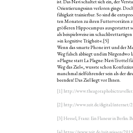
ist. Das Navi schal­tet sich ein, der Ver­s
Ori­en­tie­rungs­sinn ver­lo­ren gin­ge. Doc
fä­hig­keit trai­nier­bar. So sind die ent­s
ten Mona­ten zu ihren Fut­ter­vor­rä­ten 
grö­ße­ren Hip­po­cam­pus aus­ge­stat­tet s
als bei­spiels­wei­se im schach­brett­ar­ti­
»in kogni­ti­ve Träg­heit«.
[5]
Wenn das smar­te Pho­ne irrt und der 
Weg falsch abbiegt und im Nir­gend­wo lan­
»Plag­ne statt La Plag­ne: Navi-Trot­te
Weg das Ziel«, wuss­te schon Kon­fu­zi­us
manch­mal ziel­füh­ren­der sein als der d
been­den! Das Ziel liegt vor Ihnen.
[1] http://www.theagoraphobictraveller
[2] http://www.zeit.de/digital/internet/
[3] Hes­sel, Franz: Ein Fla­neur in Ber­lin. 
[4] https://www.zeit.de/zeit-wissen/2015