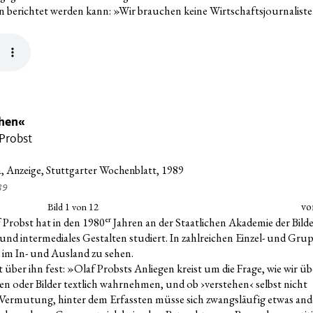
 berich­tet wer­den kann: »Wir brau­chen kei­ne Wirt­schafts­jour­na­lis­te
ehen«
 Probst
989
vo
Bild
1
von 12
er
 Probst hat in den 1980
Jah­ren an der Staat­li­chen Aka­de­mie der Bil­d
nd inter­me­dia­les Gestal­ten stu­diert. In zahl­rei­chen Ein­zel- und Grup
en im In- und Aus­land zu sehen.
ält über ihn fest: »Olaf Probsts Anlie­gen kreist um die Fra­ge, wie wir üb
sen oder Bil­der text­lich wahr­neh­men, und ob ›ver­ste­hen‹ selbst nicht
r Ver­mu­tung, hin­ter dem Erfass­ten müs­se sich zwangs­läu­fig etwas and