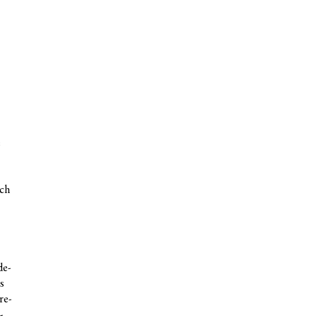
e
ich
de­
s
re­
­