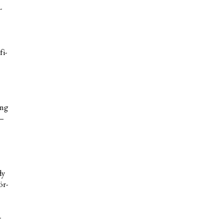
­
fi­
ung
 –
dy
ör­
­