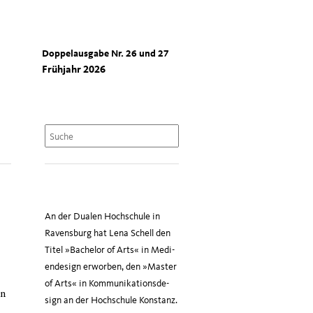
Doppelausgabe Nr. 26 und 27
Frühjahr 2026
An der Dua­len Hoch­schu­le in
Ravens­burg hat Lena Schell den
Titel »Bache­lor of Arts« in Medi­
en­de­sign erwor­ben, den »Mas­ter
of Arts« in Kom­mu­ni­ka­ti­ons­de­
in
sign an der Hoch­schu­le Konstanz.