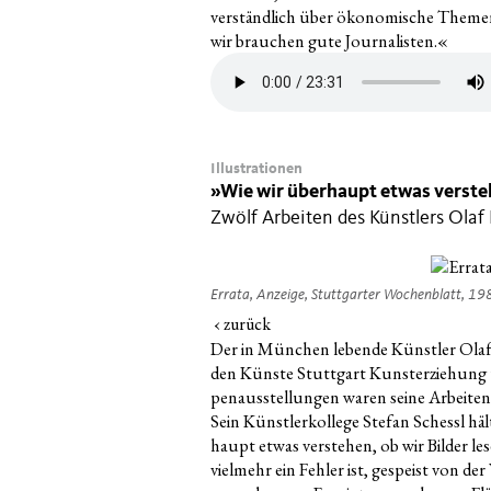
ver­ständ­lich über öko­no­mi­sche The­men
wir brau­chen gute Journalisten.«
Illustrationen
»
Wie wir überhaupt etwas verst
Zwölf Arbeiten des Künstlers Olaf
Erra­ta, Anzei­ge, Stutt­gar­ter Wochen­blatt, 1
‹ zurück
Der in Mün­chen leben­de Künst­ler Olaf
den Küns­te Stutt­gart Kunst­er­zie­hung u
pen­aus­stel­lun­gen waren sei­ne Arbei­t
Sein Künst­ler­kol­le­ge Ste­fan Schessl h
haupt etwas ver­ste­hen, ob wir Bil­der le
viel­mehr ein Feh­ler ist, gespeist von de