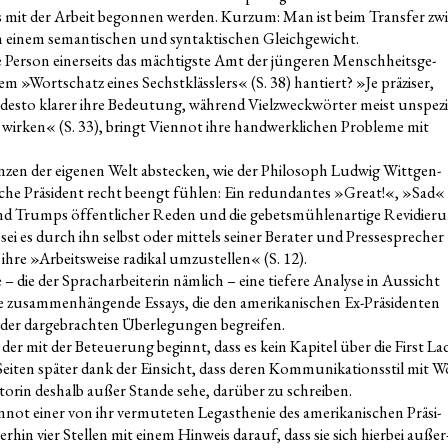
 mit der Arbeit begon­nen wer­den. Kurz­um: Man ist beim Trans­fer zwi
einem seman­ti­schen und syn­tak­ti­schen Gleichgewicht.
Per­son einer­seits das mäch­tigs­te Amt der jün­ge­ren Mensch­heits­ge­
em »Wort­schatz eines Sechst­kläss­lers« (S. 38) han­tiert? »Je prä­zi­ser,
, des­to kla­rer ihre Bedeu­tung, wäh­rend Viel­zweck­wör­ter meist unspe­zi­
 wir­ken« (S. 33), bringt Vien­not ihre hand­werk­li­chen Pro­ble­me mit
­zen der eige­nen Welt abste­cken, wie der Phi­lo­soph Lud­wig Witt­gen­
i­sche Prä­si­dent recht beengt füh­len: Ein red­un­dan­tes »Gre­at!«, »Sad«
nd Trumps öffent­li­cher Reden und die gebets­müh­len­ar­ti­ge Revi­die­r
, sei es durch ihn selbst oder mit­tels sei­ner Bera­ter und Pres­se­spre­cher
 ihre »Arbeits­wei­se radi­kal umzu­stel­len« (S. 12).
 – die der Sprach­ar­bei­te­rin näm­lich – eine tie­fe­re Ana­ly­se in Aus­sicht
e zusam­men­hän­gen­de Essays, die den ame­ri­ka­ni­schen Ex-Prä­si­den­ten
er dar­ge­brach­ten Über­le­gun­gen begreifen.
r mit der Beteue­rung beginnt, dass es kein Kapi­tel über die First La
i­ten spä­ter dank der Ein­sicht, dass deren Kom­mu­ni­ka­ti­ons­stil mit W
orin des­halb außer Stan­de sehe, dar­über zu schreiben.
­not einer von ihr ver­mu­te­ten Leg­asthe­nie des ame­ri­ka­ni­schen Prä­si­
­hin vier Stel­len mit einem Hin­weis dar­auf, dass sie sich hier­bei außer