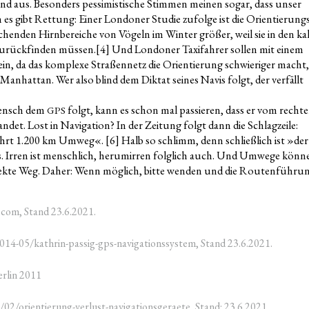
tand aus. Beson­ders pes­si­mis­ti­sche Stim­men mei­nen sogar, dass unser
h es gibt Ret­tung: Einer Lon­do­ner Stu­die zufol­ge ist die Ori­en­tie­rung
pre­chen­den Hirn­be­rei­che von Vögeln im Win­ter grö­ßer, weil sie in den kal
zurück­fin­den müs­sen.
[4]
Und Lon­do­ner Taxi­fah­rer sol­len mit einem
ein, da das kom­ple­xe Stra­ßen­netz die Ori­en­tie­rung schwie­ri­ger macht,
gen Man­hat­tan. Wer also blind dem Dik­tat sei­nes Navis folgt, der ver­fällt
Mensch dem
folgt, kann es schon mal pas­sie­ren, dass er vom rech­t
GPS
det. Lost in Navi­ga­ti­on? In der Zei­tung folgt dann die Schlag­zei­le:
l fährt 1.200 km Umweg«.
[6]
Halb so schlimm, denn schließ­lich ist »der
. Irren ist mensch­lich, her­um­ir­ren folg­lich auch. Und Umwe­ge kön­n
irek­te Weg. Daher: Wenn mög­lich, bit­te wen­den und die Rou­ten­füh­ru
.com, Stand 23.6.2021.
2014-05/kathrin-passig-gps-navigationssystem, Stand 23.6.2021.
Ber­lin 2011
/02/orientierung-verlust-navigationsgeraete, Stand: 23.6.2021