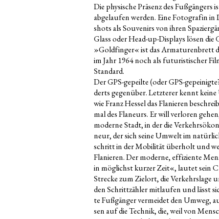
Die phy­si­sche Prä­senz des Fuß­gän­gers 
abge­lau­fen wer­den. Eine Foto­gra­fin 
shots als Sou­ve­nirs von ihren Spa­zier­gän
Glass oder Head-up-Dis­plays lösen die Gr
»Gold­fin­ger« ist das Arma­tu­ren­brett d
im Jahr 1964 noch als futu­ris­ti­scher Fi
Standard.
Der GPS-gepeil­te (oder GPS-gepei­nig­te
derts gegen­über. Letz­te­rer kennt kei­ne
wie Franz Hes­sel das Fla­nie­ren beschreibt
mal des Fla­neurs. Er will ver­lo­ren geh
moder­ne Stadt, in der die Ver­kehrs­öko­n
neur, der sich sei­ne Umwelt im natür­lic
schritt in der Mobi­li­tät über­holt und we
Fla­nie­ren. Der moder­ne, effi­zi­en­te M
in mög­lichst kur­zer Zeit«, lau­tet sein 
Stre­cke zum Ziel­ort, die Ver­kehrs­la­g
den Schritt­zäh­ler mit­lau­fen und lässt s
te Fuß­gän­ger ver­mei­det den Umweg, au
sen auf die Tech­nik, die, weil von Men­