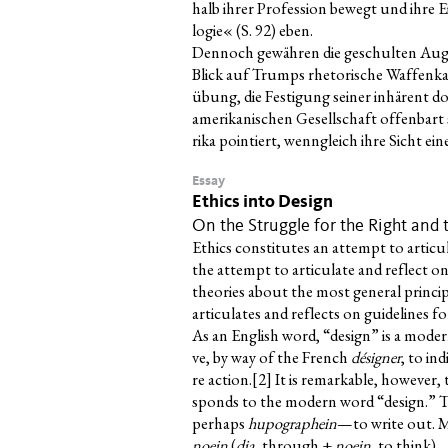
halb ihrer Pro­fes­si­on bewegt und ihre 
lo­gie« (S. 92) eben.
Den­noch gewäh­ren die geschul­ten Augen 
Blick auf Trumps rhe­to­ri­sche Waf­fen­k
übung, die Fes­ti­gung sei­ner inhä­rent do
ame­ri­ka­ni­schen Gesell­schaft offen­b
ri­ka poin­tiert, wenn­gleich ihre Sicht ein
Essay
Ethics into Design
On the Struggle for the Right and
Ethics con­sti­tu­tes an attempt to arti­cu­
the attempt to arti­cu­la­te and reflect 
theo­ries about the most gene­ral prin­ci­pl
arti­cu­la­tes and reflects on gui­de­lines
As an Eng­lish word, “design” is a modern
ve, by way of the French
dési­gner
, to ind
re action.
[2]
It is remar­kab­le, howe­ver,
sponds to the modern word “design.” Th
per­haps
hupo­graphein
—to wri­te out.
no­ein
(
dia
, through +
noein
, to think).