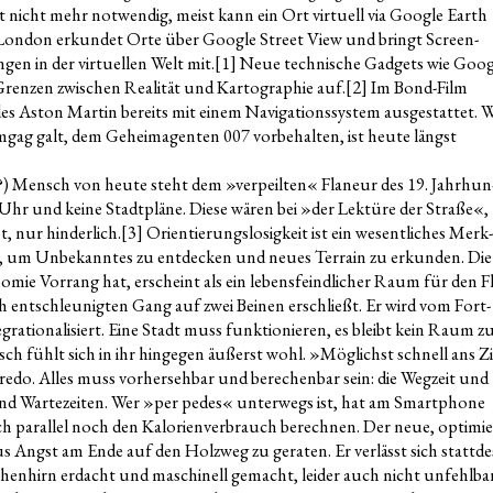
ist nicht mehr not­wen­dig, meist kann ein Ort vir­tu­ell via Goog­le Earth
in Lon­don erkun­det Orte über Goog­le Street View und bringt Screen­
­gen in der vir­tu­el­len Welt mit.
[1]
Neue tech­ni­sche Gad­gets wie Goog
en­zen zwi­schen Rea­li­tät und Kar­to­gra­phie auf.
[2]
Im Bond-Film
es Aston Mar­tin bereits mit einem Navi­ga­ti­ons­sys­tem aus­ge­stat­tet. 
lm­gag galt, dem Geheim­agen­ten 007 vor­be­hal­ten, ist heu­te längst
?) Mensch von heu­te steht dem »ver­peil­ten« Fla­neur des 19. Jahr­hun
 Uhr und kei­ne Stadt­plä­ne. Die­se wären bei »der Lek­tü­re der Stra­ße«,
, nur hin­der­lich.
[3]
Ori­en­tie­rungs­lo­sig­keit ist ein wesent­li­ches Merk­
en, um Unbe­kann­tes zu ent­de­cken und neu­es Ter­rain zu erkun­den. Die
o­mie Vor­rang hat, erscheint als ein lebens­feind­li­cher Raum für den Fl
h ent­schleu­nig­ten Gang auf zwei Bei­nen erschließt. Er wird vom Fort­
g­ra­tio­na­li­siert. Eine Stadt muss funk­tio­nie­ren, es bleibt kein Raum 
ensch fühlt sich in ihr hin­ge­gen äußerst wohl. »Mög­lichst schnell ans Zi
Cre­do. Alles muss vor­her­seh­bar und bere­chen­bar sein: die Weg­zeit und
e und War­te­zei­ten. Wer »per pedes« unter­wegs ist, hat am Smart­phone
ich par­al­lel noch den Kalo­rien­ver­brauch berech­nen. Der neue, opti­mie
s Angst am Ende auf den Holz­weg zu gera­ten. Er ver­lässt sich statt­de
schen­hirn erdacht und maschi­nell gemacht, lei­der auch nicht unfehl­ba