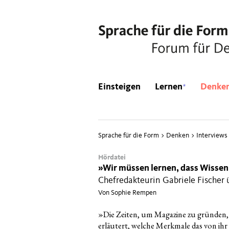
*
Einsteigen
Lernen
Denke
Sprache für die Form
>
Denken
>
Interviews
Hördatei
»
Wir müssen lernen, dass Wissen
Chefredakteurin Gabriele Fischer 
Von Sophie Rempen
»
Die Zei­ten, um Maga­zi­ne zu grün­den, 
erläu­tert, wel­che Merk­ma­le das von ih