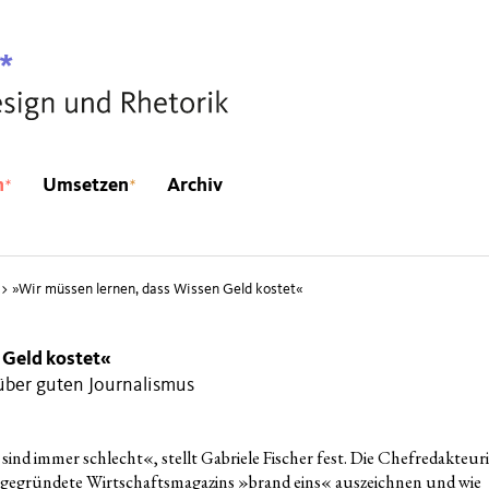
*
*
n
Umsetzen
Archiv
>
»
Wir müssen lernen, dass Wissen Geld kostet«
 Geld kostet«
über guten Journalismus
sind immer schlecht«, stellt Gabrie­le Fischer fest. Die Chef­re­dak­teu­r
r gegrün­de­te Wirt­schafts­ma­ga­zins »brand eins« aus­zeich­nen und wie