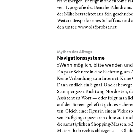
res ver­ber­gen. Er zeigt mono­chro­me Flä
ven Typo­gra­fie des Bei­na­he-Palin­droms 
der Nähe betrach­tet aus fein geschrie­be
Wei­te­re Bei­spie­le sei­nes Schaf­fens un
den unter:
www.olafprobst.net
.
Mythen des Alltags
Navigationssysteme
»Wenn möglich, bitte wenden und 
Ein paar Schrit­te in eine Rich­tung, am
Kei­ne Ver­bin­dung zum Inter­net. Kei­n
Dann end­lich ein Signal. Und er bewegt 
Stum­per­gas­se Rich­tung Nord­os­ten, da
Assis­tent zu Wort — oder folgt man lie­b
auf den Screen gehef­tet geht es siche­ren 
ten. Gleich einer Figur in einem Video­spie
sen. Fuß­gän­ger pas­sie­ren ohne zu tou­
die sams­täg­li­chen Shop­ping-Mas­sen. »
Metern halb rechts abbie­gen« — Ob das d